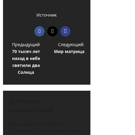
Источник
Н
Предыдущий
Следующий:
70 тысяч лет
Мир матрица
а
назад в небе
в
светили два
и
Солнца
г
а
ц
Добавить
комментарий
и
я
Ваш адрес email не будет
з
опубликован.
Обязательные поля