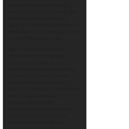
подключились к работе сразу
несколько групп астрономов. Им
не составило большого труда
объяснить все предположением о
двойственности Солнца. Тем более
об этом говорили и ранее.
Такую гипотезу выдвинули,
независимо друг от друга две
группы астрономов, и
опубликовали статьи на эту тему.
Первая статья принадлежала
Дэниэлу Уитмайру и Альберту
Джексону. Авторами второй статьи
были Ричард Мюллер и его
команда. Выявленная
палеонтологами периодичность,
объяснялась в обоих статьях,
наличием у Солнца звезды-
компаньона, которая движется по