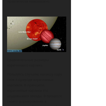
практически невозможно.
Сравнительные размеры
коричневого карлика.
Пользуясь случаем, напишу пару
слов о природе коричневых
карликов. В принципе,
коричневые карлики это
неудавшиеся звезды. В процессе
своего формирования в