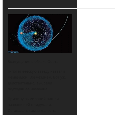
Возмущение в облаке Оорта.
Гипотетическую звезду назвали
Немезидой. Возмездием. Вот уж,
действительно, выбрали
подходящее название.
Причину вымираний нашли,
название ей придумали.
Оставалась самая малость.