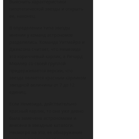
Выяснить характеристики
гипотетической звезды и открыть
ее, наконец.
В определении типа звезды
мнения у команд астрономов
разделились. Команда Уитмайра и
Джексона считает, что Немезида
это коричневый карлик, а Ричард
Мюллер со своей группой
придерживается версии, что
звезда является красным карликом
звездной величины от 7 до 12
единиц.
Если Немезида, действительно
красный карлик, то она уже давно
была замечена астрономами и
внесена в звездные каталоги.
Несмотря на это, ее обнаружение