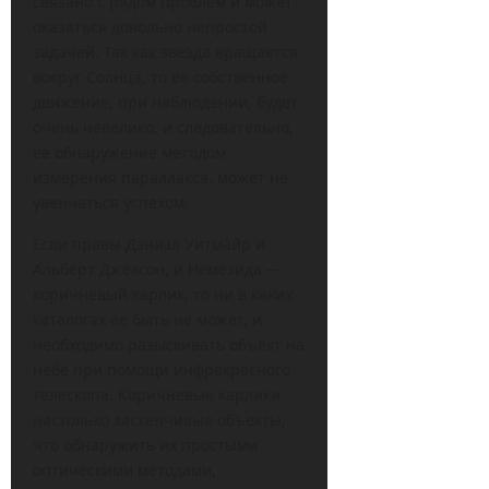
связано с рядом проблем и может
оказаться довольно непростой
задачей. Так как звезда вращается
вокруг Солнца, то ее собственное
движение, при наблюдении, будет
очень невелико, и следовательно,
ее обнаружение методом
измерения параллакса, может не
увенчаться успехом.
Если правы Дэниэл Уитмайр и
Альберт Джексон, и Немезида —
коричневый карлик, то ни в каких
каталогах ее быть не может, и
необходимо разыскивать объект на
небе при помощи инфракрасного
телескопа. Коричневые карлики
настолько застенчивые объекты,
что обнаружить их простыми
оптическими методами,