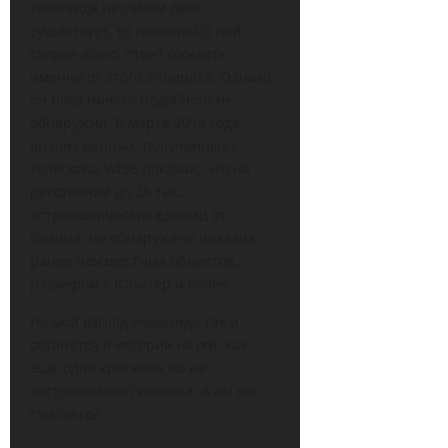
Немезида на самом деле
существует, то новостей о ней,
скорее всего, стоит ожидать
именно от этого аппарата. Однако
он пока ничего подобного не
обнаружил. В марте 2014 года,
анализ данных, полученных с
телескопа WISE показал, что на
расстоянии до 26 тыс.
астрономических единиц от
Солнца, не обнаружено никаких
ранее неизвестных объектов,
размером с Юпитер и более.
На мой взгляд Немезида так и
останется в истории науки, как
еще одна красивая но не
состоявшаяся гипотеза. А вы как
считаете?