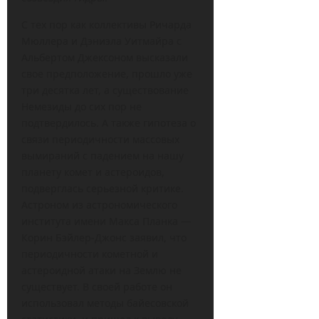
С тех пор как коллективы Ричарда
Мюллера и Дэниэла Уитмайра с
Альбертом Джексоном высказали
свое предположение, прошло уже
три десятка лет, а существование
Немезиды до сих пор не
подтвердилось. А также гипотеза о
связи периодичности массовых
вымираний с падением на нашу
планету комет и астероидов,
подверглась серьезной критике.
Астроном из астрономического
института имени Макса Планка —
Корин Бэйлер-Джонс заявил, что
периодичности кометной и
астероидной атаки на Землю не
существует. В своей работе он
использовал методы байесовской