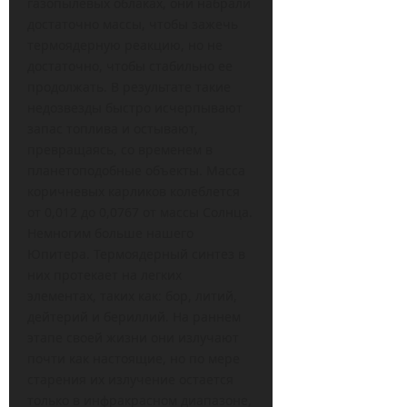
газопылевых облаках, они набрали
достаточно массы, чтобы зажечь
термоядерную реакцию, но не
достаточно, чтобы стабильно ее
продолжать. В результате такие
недозвезды быстро исчерпывают
запас топлива и остывают,
превращаясь, со временем в
планетоподобные объекты. Масса
коричневых карликов колеблется
от 0,012 до 0,0767 от массы Солнца.
Немногим больше нашего
Юпитера. Термоядерный синтез в
них протекает на легких
элементах, таких как: бор, литий,
дейтерий и бериллий. На раннем
этапе своей жизни они излучают
почти как настоящие, но по мере
старения их излучение остается
только в инфракрасном диапазоне,