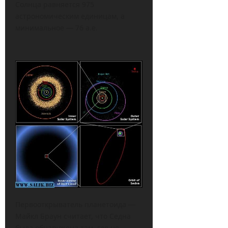
Солнца равняется 975
астрономическим единицам, а
минимальное — 76 а.е.
Первооткрыватель планетоида —
Майкл Браун считает, что Седна
была обнаружена там, где не