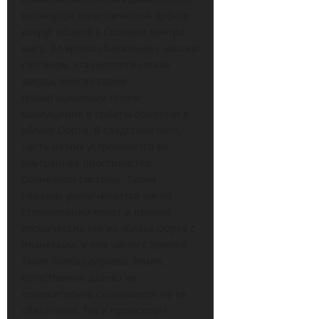
вытянутой эллиптической орбите
вокруг общего с Солнцем центра
масс. Во время сближения с нашим
светилом, эта гипотетическая
звезда, вносит своим
гравитационным полем
возмущение в орбиты объектов в
облаке Оорта. В следствии чего,
часть из них устремляется во
внутреннее пространство
Солнечной системы. Таким
образом увеличивается число
столкновений комет и прочих
космических тел из облака Оорта с
планетами, в том числе с Землей.
Такая бомбардировка Земли,
естественно, далеко не
положительно сказывается на ее
обитателях. Так и происходят