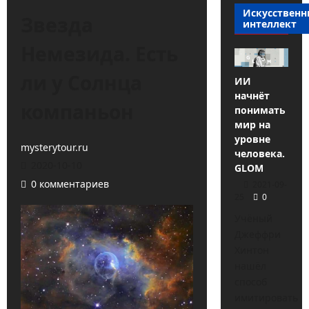
Искусствен
Звезда
интеллект
Немезида. Есть
ли у Солнца
ИИ
начнёт
компаньон
понимать
мир на
уровне
mysterytour.ru
человека.
2020-10-10
GLOM
0 комментариев
2021-09-
25
0
Учёный
Джеффри
Хинтон
нашёл
способ
имитировать