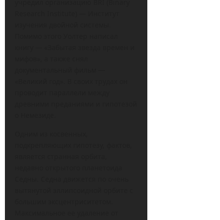
учредил организацию BRI (Binary
Research Institute) — Институт
изучения двойной системы.
Помимо этого Уолтер написал
книгу — «Забытая звезда времен и
мифов», а также снял
документальный фильм —
«Великий год». В своих трудах он
проводит параллели между
древними преданиями и гипотезой
о Немезиде.
Одним из косвенных,
подкрепляющих гипотезу, фактов,
является странная орбита,
недавно открытого планетоида
Седны. Седна движется по очень
вытянутой эллипсоидной орбите с
большим эксцентриситетом.
Максимальное ее удаление от