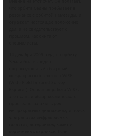
мнение на этот счет. Он полагает,
что орбита Седны пребывает в
резонансе с орбитой Немезиды, и
отражает настоящее положение
дел, а не свидетельствует о
прошлом, как считают
специалисты.
14 декабря 2009 года, на орбиту
Земли был выведен
широкоугольный обзорный
инфракрасный телескоп WISE
(Wide-Field Infrared Survey
Explorer). Основная работа WISE,
это полный обзор космического
пространства в четырех
инфракрасных диапазонах, и поиск
ультраярких инфракрасных
галактик, астероидов, комет и
коричневых карликов. Если