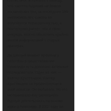
статистики, и пришел к выводу,
что частота падения на Землю
космических тел, за последние 250
миллионов лет, совсем не
отличается периодичностью, а
постепенно растет. Что в свою
очередь, можно объяснить крайне
малой информацией о старых
кратерах.
Да данный момент времени у
гипотезы о существовании
Немезиды есть довольно активные
последователи. Один из них —
Уолтер Краттенден. Уолтер
Краттенден не профессионал в
этой области. Он любитель. Но это
не помешало ему развернуть
бурную деятельность на основе
идеи о Немезиде. В 2001 году он