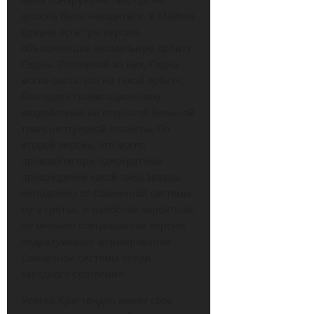
должна была находиться. У Майкла
Брауна есть три версии,
объясняющие аномальную орбиту
Седны. По первой из них, Седна
могла оказаться на такой орбите,
благодаря гравитационному
воздействию не открытой большой
транснептуновой планеты. По
второй версии, это могло
произойти при однократном
прохождении какой либо звезды
неподалеку от Солнечной системы.
Ну а третья. и наиболее вероятная,
по мнению специалистов версия,
подразумевает формирование
Солнечной системы среди
звездного скопления.
Уолтер Краттенден имеет свое