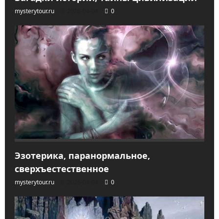
mysterytour.ru
2026-04-04
0
Эзотерика, паранормальное,
сверхъестественное
mysterytour.ru
2026-04-04
0