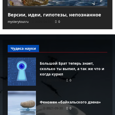
Версии, идеи, гипотезы, непознанное
mysterytour.ru
2026-04-04
0
Чудеса науки
Большой Брат теперь знает,
сколько ты выпил, а так же что и
когда курил
2021-09-30
0
Феномен «байкальского дзена»
2021-09-30
0