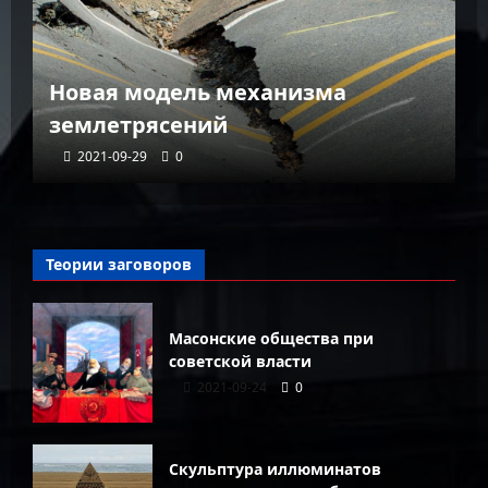
К
Новая модель механизма
г
землетрясений
г
2021-09-29
0
Теории заговоров
Масонские общества при
советской власти
2021-09-24
0
Скульптура иллюминатов