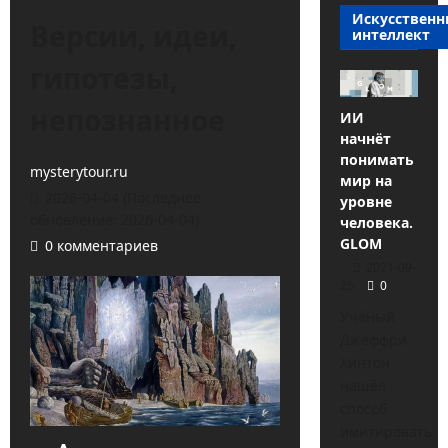
Искусствен
Версии, идеи,
интеллект
гипотезы,
непознанное
ИИ
начнёт
понимать
mysterytour.ru
мир на
2026-04-04 (Последнее
уровне
обновление: 2026-04-04)
человека.
GLOM
0 комментариев
2021-09-
25
0
Учёный
Джеффри
Хинтон
нашёл
способ
имитировать