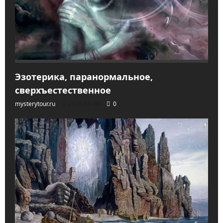
Эзотерика, паранормальное,
сверхъестественное
mysterytour.ru
2026-04-04
0