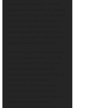
все живём в Матрице — только
создали её не машины, а природа
и мы сами. У каждого из нас «своя»
Матрица, своя картина мира, а
всеобщей, то есть объективно
существующей, она станет тогда,
когда информация о ней достигнет
краёв обозримой Вселенной.
Это что же, ждать 14 миллиардов
лет, пока информация о том, что
Сидорин уронил со стола книгу,
достигнет самой удалённой
галактики? Ведь именно таков, по
мнению учёных, размер
Вселенной — 14 миллиардов
световых лет; а информация
распространяется «всего лишь» с
максимально возможной
скоростью — скоростью света.