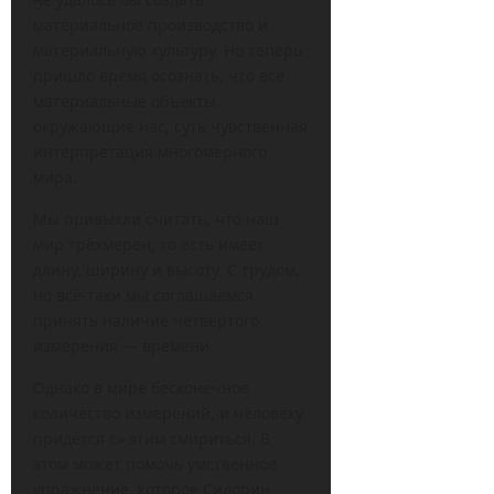
материальное производство и
материальную культуру. Но теперь
пришло время осознать, что все
материальные объекты,
окружающие нас, суть чувственная
интерпретация многомерного
мира.
Мы привыкли считать, что наш
мир трёхмерен, то есть имеет
длину, ширину и высоту. С трудом,
но всё-таки мы соглашаемся
принять наличие четвёртого
измерения — времени.
Однако в мире бесконечное
количество измерений, и человеку
придётся с» этим смириться. В
этом может помочь умственное
упражнение, которое Сидорин