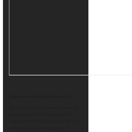
Принцип неопределённости
Не зря один из основных законов
микромира так и называется —
«принцип неопределённости». По
словам Дмитрия Сидорина, в