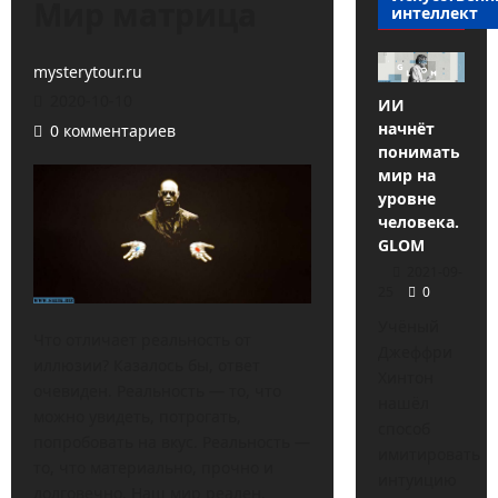
Мир матрица
интеллект
mysterytour.ru
2020-10-10
ИИ
начнёт
0 комментариев
понимать
мир на
уровне
человека.
GLOM
2021-09-
25
0
Учёный
Что отличает реальность от
Джеффри
иллюзии? Казалось бы, ответ
Хинтон
очевиден. Реальность — то, что
нашёл
можно увидеть, потрогать,
способ
попробовать на вкус. Реальность —
имитировать
то, что материально, прочно и
интуицию
долговечно. Наш мир реален,