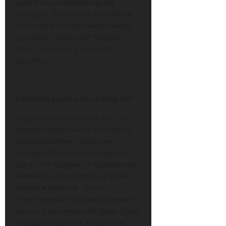
ядро атома и элементарные
частицы). И получить тем самым
логическое и непротиворечивое
описание Первичной Энергии —
того, с чего (или с Кого?) всё
началось.
Неслабая задача, не правда ли?
Сидорин считает к тому же, что
физикам известны не все силы и
взаимодействия. Призраки,
полтергейсты, явления дежавю —
все это не выдумки, а проявления
неизвестных в настоящее время
частиц и энергий. Тут же
естественным образом возникает
вопрос о человеческой душе. Душа
обладает энергией, которая не