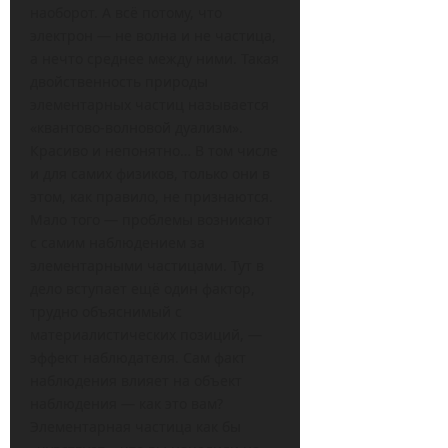
наоборот. А всё потому, что
электрон — не волна и не частица,
а нечто среднее между ними. Такая
двойственность природы
элементарных частиц называется
«квантово-волновой дуализм».
Красиво и непонятно… В том числе
и для самих физиков, только они в
этом, как правило, не признаются.
Мало того — проблемы возникают
с самим наблюдением за
элементарными частицами. Тут в
дело вступает ещё один фактор,
трудно объяснимый с
материалистических позиций, —
эффект наблюдателя. Сам факт
наблюдения влияет на объект
наблюдения — как это вам?
Элементарная частица как бы