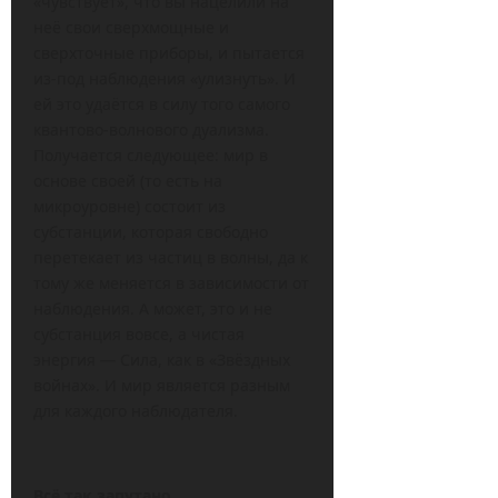
«чувствует», что вы нацелили на
неё свои сверхмощные и
сверхточные приборы, и пытается
из-под наблюдения «улизнуть». И
ей это удаётся в силу того самого
квантово-волнового дуализма.
Получается следующее: мир в
основе своей (то есть на
микроуровне) состоит из
субстанции, которая свободно
перетекает из частиц в волны, да к
тому же меняется в зависимости от
наблюдения. А может, это и не
субстанция вовсе, а чистая
энергия — Сила, как в «Звёздных
войнах». И мир является разным
для каждого наблюдателя.
Всё так запутано…