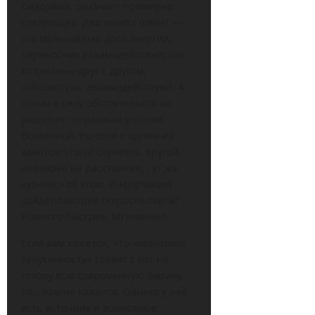
Сидорина, означает примерно
следующее. Два кванта (квант —
это мельчайшая доля энергии,
переносчик взаимодействия) как-
то связаны друг с другом,
«общаются», взаимодействуют. А
потом в силу обстоятельств их
разносит по разным уголкам
Вселенной. Но если с одним из
квантов что-то случится, другой,
невзирая на расстояние, тут же
«узнает» об этом. Информация
дойдёт быстрее скорости света?
Намного быстрее. Мгновенно.
Если вам кажется, что «квантовая
запутанность» ставит с ног на
голову всю современную физику,
то… вам не кажется. Однако у неё
есть источник и возможное