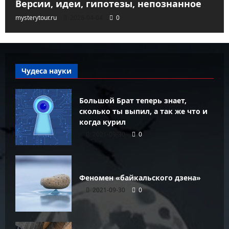
Версии, идеи, гипотезы, непознанное
mysterytour.ru
2026-04-04
0
Чудеса науки
Большой Брат теперь знает,
сколько ты выпил, а так же что и
когда курил
2021-09-30
0
Феномен «байкальского дзена»
2021-09-30
0