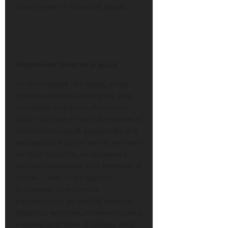
объяснение — Большой взрыв.
Первичная Энергия и душа
14 миллиардов лет назад, когда
произошёл Большой взрыв, мир,
по словам Сидорина, был очень
прост, состоял из чистой энергии и
описывался одной формулой». Всё
находилось в одном месте, не было
ни пространства, ни времени в
нашем понимании этих величин. А
потом — бах! — и родилась
Вселенная. Она начала
расширяться, из чистой энергии
родилась материя, появились силы
и взаимодействия. В общем, «всё