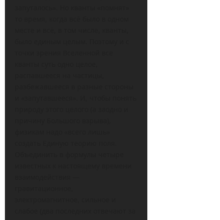
запуталось». Но кванты «помнят»
то время, когда всё было в одном
месте и всё, в том числе, кванты,
было единым целым. Поэтому и с
точки зрения Вселенной все
кванты суть одно целое,
распавшееся на частицы,
разбежавшееся в разные стороны
и «запутавшееся». И, чтобы понять
природу этого целого (а заодно и
причину Большого взрыва),
физикам надо «всего лишь»
создать Единую теорию поля.
Объединить в формулы четыре
известных к настоящему времени
взаимодействия —
гравитационное,
электромагнитное, сильное и
слабое (два последних отвечают за