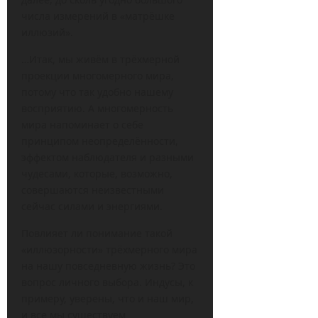
числа измерений в «матрёшке
иллюзий».
…Итак, мы живём в трёхмерной
проекции многомерного мира,
потому что так удобно нашему
восприятию. А многомерность
мира напоминает о себе
принципом неопределённости,
эффектом наблюдателя и разными
чудесами, которые, возможно,
совершаются неизвестными
сейчас силами и энергиями.
Повлияет ли понимание такой
«иллюзорности» трёхмерного мира
на нашу повседневную жизнь? Это
вопрос личного выбора. Индусы, к
примеру, уверены, что и наш мир,
и все мы существуем