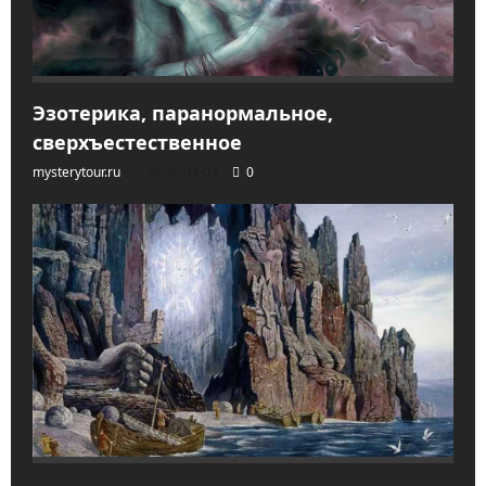
Эзотерика, паранормальное,
сверхъестественное
mysterytour.ru
2026-04-04
0