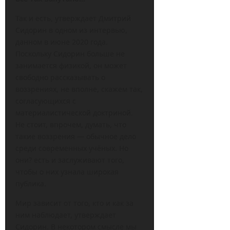
Так и есть, утверждает Дмитрий
Сидорин в одном из интервью,
данном в июне 2020 года.
Поскольку Сидорин больше не
занимается физикой, он может
свободно рассказывать о
воззрениях, не вполне, скажем так,
согласующихся с
материалистической доктриной.
Не стоит, впрочем, думать, что
такие воззрения — обычное дело
среди современных учёных. Но
они? есть и заслуживают того,
чтобы о них узнала широкая
публика.
Мир зависит от того, кто и как за
ним наблюдает, утверждает
Сидорин. В некотором смысле мы