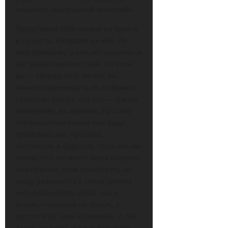
называет «матрёшкой иллюзий».
Представим себе линию на бумаге
и существ, живущих на ней. Их
мир двумерен, у них нет ширины и
нет даже понятия о ней. Но если
вы — творец этой линии, вы
можете перемещать её по бумаге.
Существа решат, что это — третье
измерение, их «время». Простое
перемещение линии они будут
трактовать как прошлое,
настоящее и будущее, тогда как мы
знаем, что это всего лишь ширина.
Аналогично, если посмотреть на
нашу реальность с точки зрения
четырёхмерного мира, наше
время — никакое не время, а
просто ещё одна «ширина». И так
далее, до сколь угодно большого