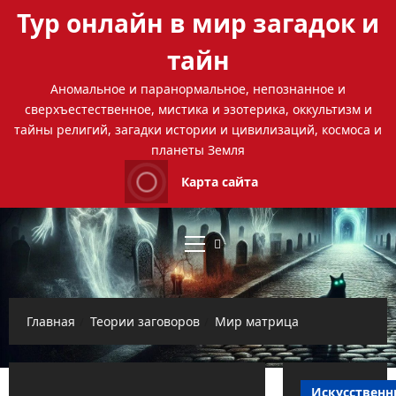
Перейти
Тур онлайн в мир загадок и
к
содержимому
тайн
Аномальное и паранормальное, непознанное и
сверхъестественное, мистика и эзотерика, оккультизм и
тайны религий, загадки истории и цивилизаций, космоса и
планеты Земля
Карта сайта
Основное
меню
Главная
Теории заговоров
Мир матрица
Искусствен