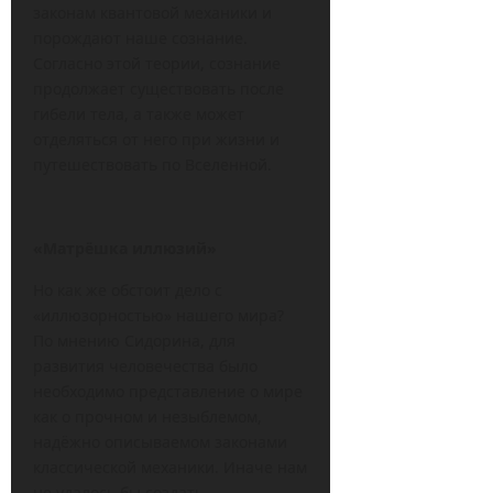
законам квантовой механики и
порождают наше сознание.
Согласно этой теории, сознание
продолжает существовать после
гибели тела, а также может
отделяться от него при жизни и
путешествовать по Вселенной.
«Матрёшка иллюзий»
Но как же обстоит дело с
«иллюзорностью» нашего мира?
По мнению Сидорина, для
развития человечества было
необходимо представление о мире
как о прочном и незыблемом,
надёжно описываемом законами
классической механики. Иначе нам
не удалось бы создать