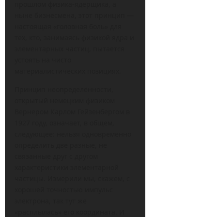
прошлом физика-ядерщика, а
ныне бизнесмена, этот принцип —
настоящая «головная боль» для
тех, кто, занимаясь физикой ядра и
элементарных частиц, пытается
устоять на чисто
материалистических позициях.
Принцип неопределённости,
открытый немецким физиком
Вернером Карлом Гейзенбергом в
1927 году, означает, в общем,
следующее: нельзя одновременно
определить две разные, не
связанные друг с другом
характеристики элементарной
частицы. Измерили мы, скажем, с
хорошей точностью импульс
электрона, так тут же
«расплылась» его координата. И