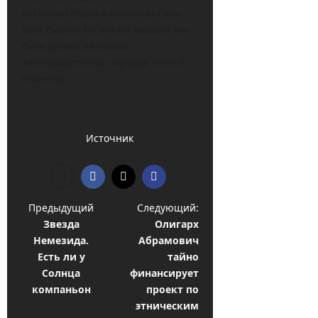
исключительно в «золотом сне»
бога Вишну. Но это не мешает им
быть одним из самых
жизнерадостных народов нашей
планеты.
Источник
Н
Предыдущий
Следующий:
Звезда
Олигарх
а
Немезида.
Абрамович
в
Есть ли у
тайно
и
Солнца
финансирует
компаньон
проект по
г
этническим