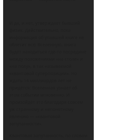
И да, и нет, утверждает бывший
физик. Действительно, пока
информация об упавшей книге не
облетит всю Вселенную, книга
будет находиться где-то посредине
между положениями «на столе» и
«на полу», в так называемой
«квантовой суперпозиции». Но
ждать 14 миллиардов лет не
придётся: Вселенная узнает об
этом событии мгновенно. И
произойдёт это благодаря совсем
уж странному и непонятному
явлению — «квантовой
запутанности».
Квантовая запутанность, по словам