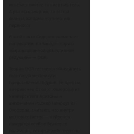
исчезает вместе со смертью тела.
А раз есть энергия, то есть и
кванты, которые эту энергию
переносят.
В этой связи Сидорин упоминает
популярную на Западе теорию
«организованной объективной
редукции» — OOR.
Теория OOR пытается объединить
квантовую механику и
представления о душе. Её адепты,
американец Стюарт Хамерофф из
Университета Аризоны и
англичанин Роджер Пенроуз из
Оксфорда, считают, что внутри
мозговых клеток — нейронов
находятся особые белковые
полимеры, которые действуют по