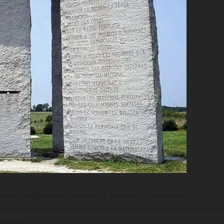
ваны загадочные слова на 8 языках. Их называют
инственные послания своего рода письмо для потомков
трофу.