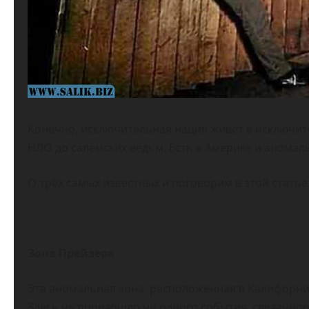
Конечно, исключительная нация живёт в исключите
НЛО до салемских ведьм. Есть в Америке и аномал
О трёх самых известных и поговорим в этой статье
Зона Прейзера
Эта аномальная зона, расположенная в Калифорнийс
Здесь не произошло ни одного события, связанног