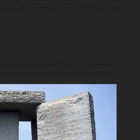
 того, кто находится вне зоны.Учёные пока не дали
естен любителям загадок благодаря огромному
итных плит, высотой в шесть метров каждая.