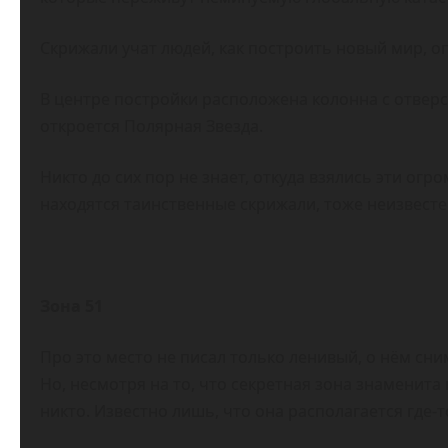
Скрижали учат людей, как построить новый мир, 
В центре постройки расположена колонна с отверст
откроется Полярная Звезда.
Никто до сих пор не знает, откуда взялись эти огро
находятся таинственные скрижали, тоже неизвесте
Зона 51
Про это место не писал только ленивый, о нём сн
Но, несмотря на то, что секретная зона знаменита 
никто. Известно лишь, что она располагается где-