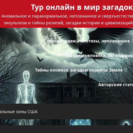
Тур онлайн в мир загадок
Аномальное и паранормальное, непознанное и сверхъестестве
оккультизм и тайны религий, загадки истории и цивилизаций
Версии, идеи, гипотезы, непознанное
Загадки человека, легендарн
Тайны космоса, загадки планеты Земля
Авторские стат
мальные зоны США