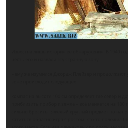
Известна лишь история её обнаружения. В 1940 го
честь его и назвали эту странную зону.
Чему же изумился Джордж Плейзер и продолжают 
зоне происходит следующее:
компас на высоте 100 см определяет где север и др
приблизить прибор к земле – всё меняется на 180 
сильно бросить тяжёлый круглый предмет по напр
катиться обратно;игра с ростом: кто-то положил бе
этого места. Если два одинаковых по росту человека