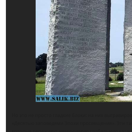
Но это не просто гладкие блоки: на них выгравиро
«Десятью заповедями Эпохи просвещения». Эти та
которые переживут неминуемую глобальную катас