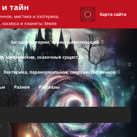
 и тайн
Карта сайта
нное, мистика и эзотерика,
, космоса и планеты Земля
Загадки истории, тайны цивилизаций
ые, мифические, сказочные существа
Эзотерика, паранормальное, сверхъестественное
ьи
Разное
Рассказы