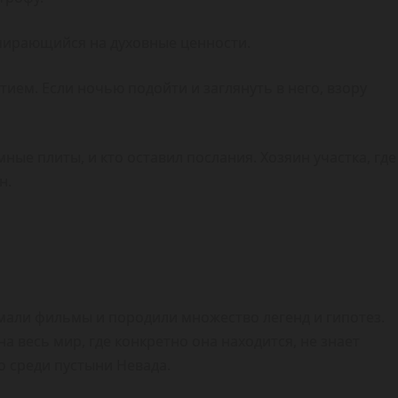
опирающийся на духовные ценности.
ием. Если ночью подойти и заглянуть в него, взору
мные плиты, и кто оставил послания. Хозяин участка, где
н.
имали фильмы и породили множество легенд и гипотез.
на весь мир, где конкретно она находится, не знает
то среди пустыни Невада.