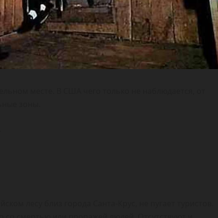
льном месте. В США чего только не наблюдается, от
ьные зоны.
.
ком лесу близ города Санта-Крус, не пугает туристов.
о со смертью или пропажей людей. Отсутствуют и