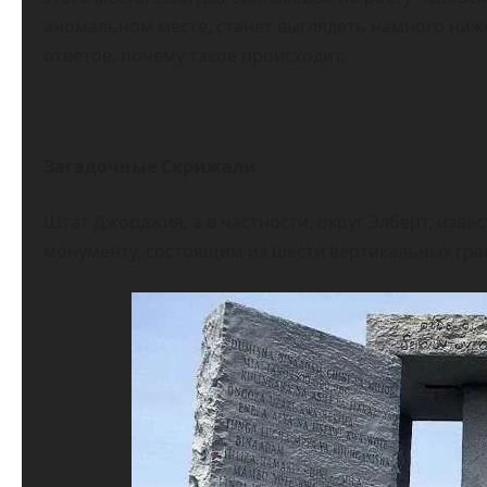
аномальном месте, станет выглядеть намного ниже,
ответов, почему такое происходит.
Загадочные Скрижали
Штат Джорджия, а в частности, округ Элберт, изв
монументу, состоящим из шести вертикальных гран