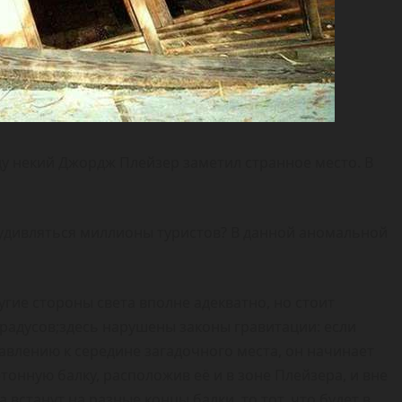
ду некий Джордж Плейзер заметил странное место. В
удивляться миллионы туристов? В данной аномальной
угие стороны света вполне адекватно, но стоит
градусов;здесь нарушены законы гравитации: если
авлению к середине загадочного места, он начинает
тонную балку, расположив её и в зоне Плейзера, и вне
 встанут на разные концы балки, то тот, что будет в