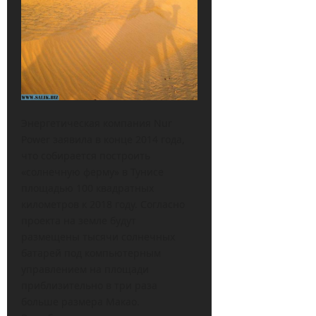
Энергетическая компания Nur
Power заявила в конце 2014 года,
что собирается построить
«солнечную ферму» в Тунисе
площадью 100 квадратных
километров к 2018 году. Согласно
проекта на земле будут
размещены тысячи солнечных
батарей под компьютерным
управлением на площади
приблизительно в три раза
больше размера Макао.