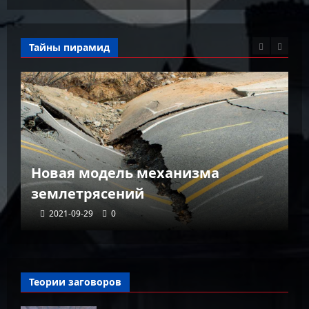
Тайны пирамид
К
Новая модель механизма
г
землетрясений
г
2021-09-29
0
Теории заговоров