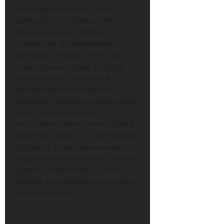
Город будет являться частью
амбициозного «промышленного
коридора Дели — Мумбаи»
стоимостью 90 миллиардов
долларов, который свяжет два
самых важных города в стране.
Дхолера станет настоящей
жемчужиной этого проекта.
Цифровое управления движением,
отсутствие загрязнения,
отсутствие пробок и толп людей в
Индии уже звучит, как фантастика.
Добавим к этому подключение
каждого дома к Интернету. Дхолера
будет в два раза больше, чем
Мумбаи, или примерно в три раза
больше Мальты .