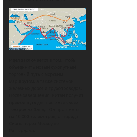
Идея заключается в том, чтобы
объединить новый сухопутный
торговый путь с морским
маршрутом, а также системой
железных дорог и трубопроводов.
После завершения, Китай получит
прямой путь для поставки своих
товаров на Запад. Он протянется
на 10 000 километров, от города
Сиань через Москву до
Роттердама.