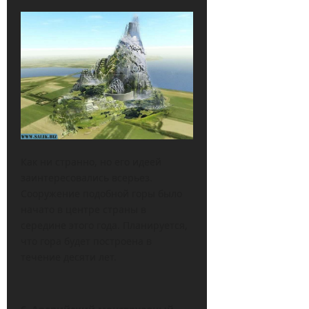
Как ни странно, но его идеей
заинтересовались всерьез.
Сооружение подобной горы было
начато в центре страны в
середине этого года. Планируется,
что гора будет построена в
течение десяти лет.