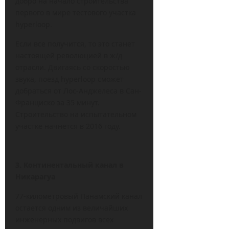
добро на начало строительства
первого в мире тестового участка
hyperloop.
Если все получится, то это станет
настоящей революцией в ж/д
отрасли. Двигаясь со скоростью
звука, поезд hyperloop сможет
добраться от Лос-Анджелеса в Сан-
Франциско за 35 минут.
Строительство на испытательном
участке начнется в 2016 году.
3. Континентальный канал в
Никарагуа
77-километровый Панамский канал
остается одним из величайших
инженерных подвигов всех