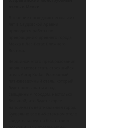
6. Аравийский монструозный
отель в Мекке
В течение последних нескольких
лет в Саудовской Аравии
проводятся работы по
превращению древнего города
Мекка в Лас-Вегас Ближнего
Востока.
Вершиной этого преобразования
вполне может стать строящийся
отель Abraj Kudai. Роскошный
пятизвездочный отель, который
будет возвышаться над
священным городом, настолько
большой, что будет скорее
напоминать вертикальный город.
Буквально все в 45-этажном отеле
свидетельствует о богатстве и
роскоши. В 12 отдельных 44-