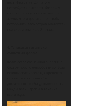
весь Никарагуа. Для этого
потребуется выкопать более 4,5
миллиардов кубических метров
земли. Этого достаточно, чтобы
похоронить весь остров Манхэттен
под слоем земли до 21 этажа.
4. Тунисская гигантская
солнечная ферма
Количество солнечной энергии в
Сахаре просто невообразимо. Если
использовать всего 0,3 процента
от нее, то этого было бы
достаточно, чтобы удовлетворить
нужды всей Европы в течение
всего года.