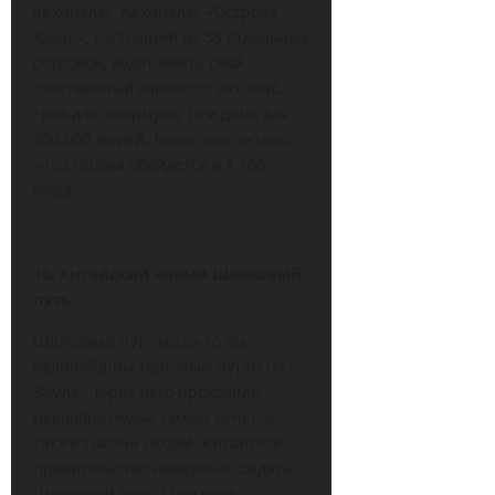
архипелаг. Архипелаг «Острова
Хазар», состоящий из 55 отдельных
островов, будет иметь свой
собственный аэропорт, яхт-клуб,
трек для «Формулы 1» и дома для
800 000 людей. Было подсчитано,
что стройка обойдется в $ 100
млрд.
10. Китайский новый Шелковый
путь
Шелковый путь когда-то был
величайшим торговым путем на
Земле. Через него проходили
невообразимые суммы денег, а
также тысячи людей. Китайское
правительство намерено создать
Шелковый путь 21-го века.