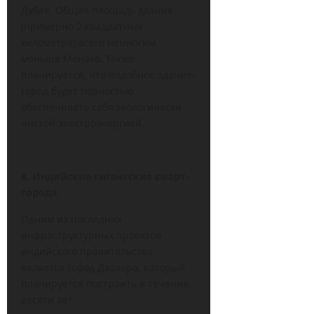
Дубае. Общая площадь здания
(примерно 2 квадратных
километра) всего немногим
меньше Монако. Также
планируется, что подобное здание-
город будет полностью
обеспечивать себя экологически
чистой электроэнергией.
8. Индийские гигантские смарт-
города
Одним из последних
инфраструктурных проектов
индийского правительства
является город Дхолера, который
планируется построить в течение
десяти лет.