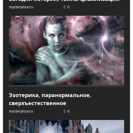
mysterytour.ru
2026-04-04
0
Эзотерика, паранормальное,
сверхъестественное
mysterytour.ru
2026-04-04
0