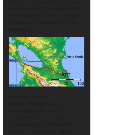
времен. Тем не менее, в 2014 году
начались работа по строительству
канала, который будет в три раза
длиннее, чем Панамский и в два
раза глубже.
Проект китайского
телекоммуникационного
миллиардера Ван Цзина
стоимостью около $ 50 млрд
подразумевает строительство
водного пути, который пересечет