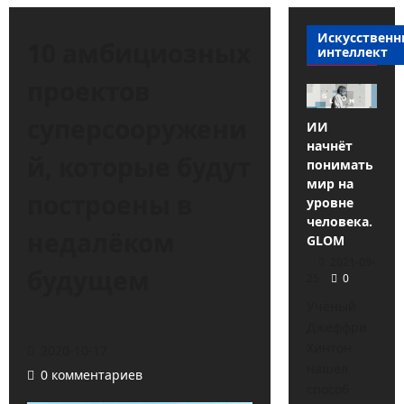
Искусствен
10 амбициозных
интеллект
проектов
суперсооружени
ИИ
начнёт
й, которые будут
понимать
мир на
построены в
уровне
человека.
недалёком
GLOM
2021-09-
будущем
25
0
Учёный
Джеффри
Хинтон
2020-10-17
нашёл
0 комментариев
способ