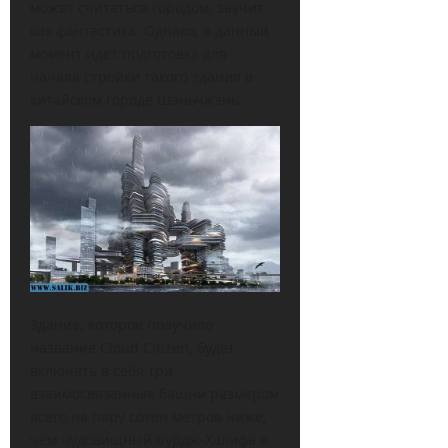
может считаться городом, звучит
как фантастика. Однако, в данный
момент идет подготовка для
начала стройки такого здания в
китайском городе Шэньчжэнь.
Здание, которое получило
название Cloud Citizen, будет
включать в себя три
взаимосвязанные башни размером
всего на пару сотен метров ниже,
чем чудовищный Бурдж-Халифа в