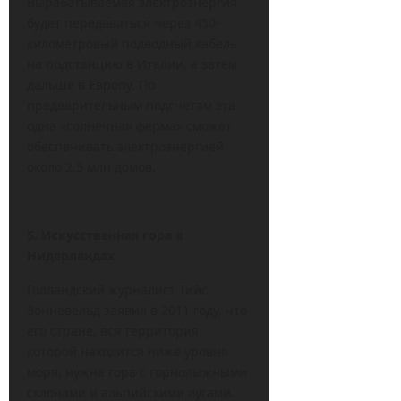
Вырабатываемая электроэнергия
будет передаваться через 450-
километровый подводный кабель
на подстанцию в Италии, а затем
дальше в Европу. По
предварительным подсчетам эта
одна «солнечная ферма» сможет
обеспечивать электроэнергией
около 2,5 млн домов.
5. Искусственная гора в
Нидерландах
Голландский журналист Тийс
Зонневельд заявил в 2011 году, что
его стране, вся территория
которой находится ниже уровня
моря, нужна гора с горнолыжными
склонами и альпийскими лугами.