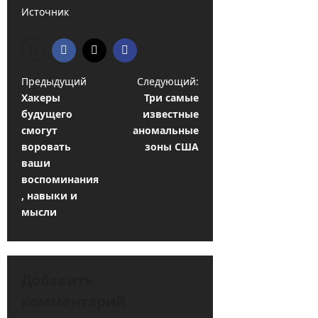
Источник
Н
Предыдущий
Следующий:
Хакеры
Три самые
а
будущего
известные
в
смогут
аномальные
и
воровать
зоны США
ваши
г
воспоминания
а
, навыки и
ц
мысли
и
я
Добавить
з
комментарий
а