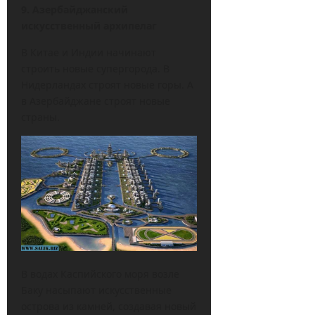
9. Азербайджанский
искусственный архипелаг
В Китае и Индии начинают
строить новые супергорода. В
Нидерландах строят новые горы. А
в Азербайджане строят новые
страны.
В водах Каспийского моря возле
Баку насыпают искусственные
острова из камней, создавая новый