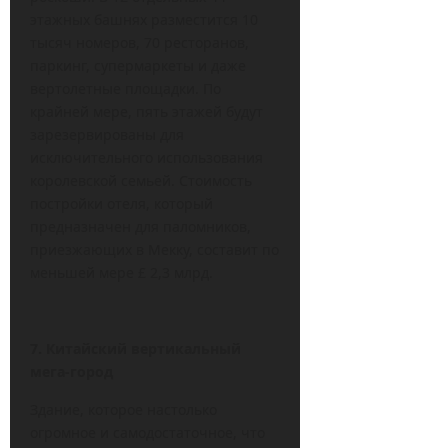
этажных башнях разместится 10
тысяч номеров, 70 ресторанов,
паркинг, супермаркеты и даже
вертолетные площадки. По
крайней мере, пять этажей будут
зарезервированы для
исключительного использования
королевской семьей. Стоимость
постройки отеля, который
предназначен для паломников,
приезжающих в Мекку, составит по
меньшей мере £ 2,3 млрд.
7. Китайский вертикальный
мега-город
Здание, которое настолько
огромное и самодостаточное, что