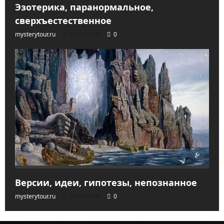
Эзотерика, паранормальное,
сверхъестественное
mysterytour.ru
2026-04-04
0
Версии, идеи, гипотезы, непознанное
mysterytour.ru
2026-04-04
0