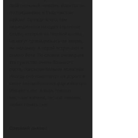
свой снежный человек. Водится он,
по преданиям, в Кыштовском
районе. Прежде всего, там
периодически находят странные
следы, которые на первый взгляд
не могут принадлежать ни зверю,
ни человеку. А порой встречают и
самого йети. По словам очевидцев,
это существо очень большого
роста, покрытое белыми волосами.
Иногда оно появляется на дороге в
свете автомобильных фар и быстро
убегает в лес. А еще, говорят
местные жители, лесной человек
любит гонять скот.
Озерный дьявол