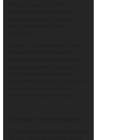
сей день находят остатки
памятников и могильных плит.
Могилы разорили и, понятное
дело, потревожили души
усопших…
Говорят, что если прийти в парк
вечером, то можно привести с
собой домой духов. После этого в
квартире начнется полтергейст:
будут раздаваться загадочные
звуки, предметы начнут двигаться
сами собой, да еще животные
станут вести себя беспокойно.
Серая Дева с железной дороги
В Северо-Чемском жилого массиве,
на юге Кировского района, возле