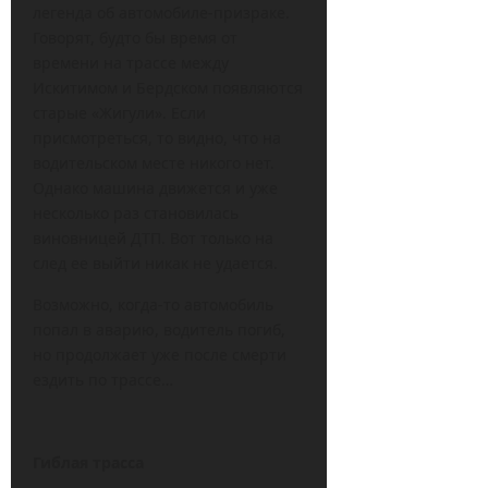
легенда об автомобиле-призраке.
Говорят, будто бы время от
времени на трассе между
Искитимом и Бердском появляются
старые «Жигули». Если
присмотреться, то видно, что на
водительском месте никого нет.
Однако машина движется и уже
несколько раз становилась
виновницей ДТП. Вот только на
след ее выйти никак не удается.
Возможно, когда-то автомобиль
попал в аварию, водитель погиб,
но продолжает уже после смерти
ездить по трассе…
Гиблая трасса