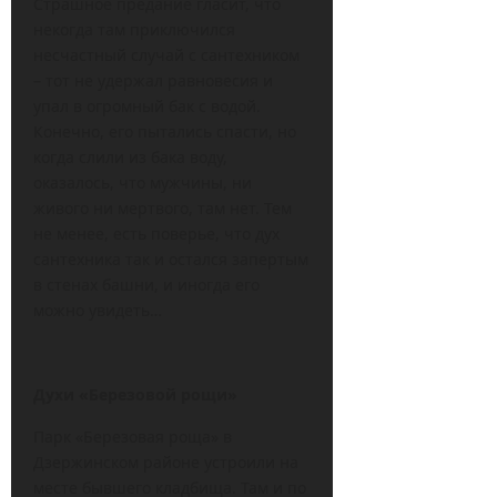
Страшное предание гласит, что
некогда там приключился
несчастный случай с сантехником
– тот не удержал равновесия и
упал в огромный бак с водой.
Конечно, его пытались спасти, но
когда слили из бака воду,
оказалось, что мужчины, ни
живого ни мертвого, там нет. Тем
не менее, есть поверье, что дух
сантехника так и остался запертым
в стенах башни, и иногда его
можно увидеть…
Духи «Березовой рощи»
Парк «Березовая роща» в
Дзержинском районе устроили на
месте бывшего кладбища. Там и по