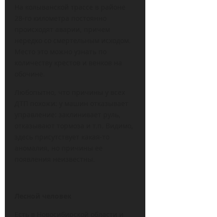
На колыванской трассе в районе
28-го километра постоянно
происходят аварии, причем
нередко со смертельным исходом.
Место это можно узнать по
количеству крестов и венков на
обочине.
Любопытно, что причины у всех
ДТП похожи: у машин отказывает
управление: заклинивает руль,
отказывают тормоза и т.п. Видимо,
здесь присутствует какая-то
аномалия, но причины ее
появления неизвестны.
Лесной человек
Есть в Новосибирской области и