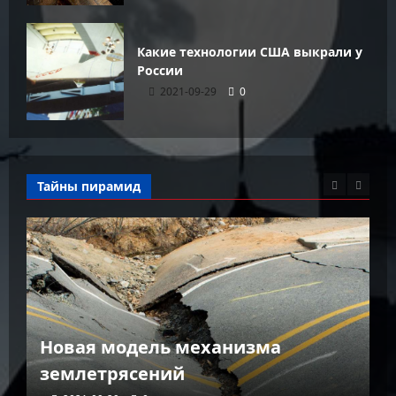
Какие технологии США выкрали у
России
2021-09-29
0
Тайны пирамид
К
Новая модель механизма
г
землетрясений
г