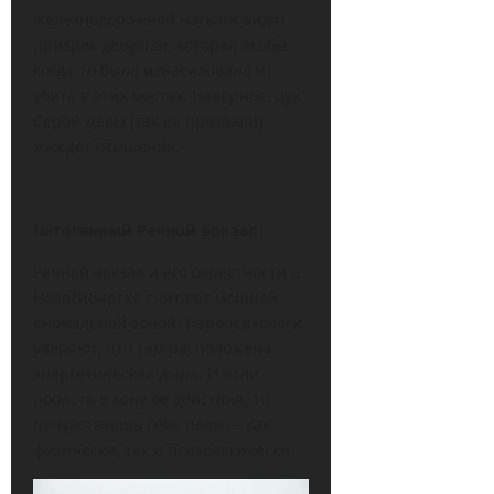
железнодорожной насыпи видят
призрак девушки, которая якобы
когда-то была изнасилована и
убита в этих местах. Наверное, дух
Серой Девы (так ее прозвали)
жаждет отмщения.
Патогенный Речной вокзал
Речной вокзал и его окрестности в
Новосибирске считают мощной
аномальной зоной. Парапсихологи
уверяют, что там расположена
энергетическая дыра. И если
попасть в зону ее действия, то
почувствуешь себя плохо – как
физически, так и психологически.