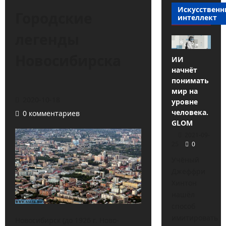
Искусствен
Городские
интеллект
легенды
Новосибирска
ИИ
начнёт
понимать
мир на
2020-10-18
уровне
человека.
0 комментариев
GLOM
2021-09-
25
0
Учёный
Джеффри
Хинтон
нашёл
способ
имитировать
Новосибирск (до 1926 г. Ново-