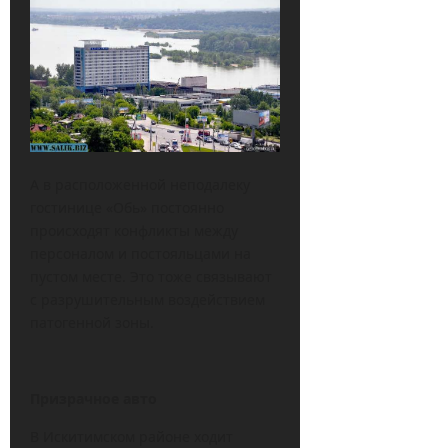
А в расположенной неподалеку
гостинице «Обь» постоянно
происходят конфликты между
персоналом и постояльцами на
пустом месте. Это тоже связывают
с разрушительным воздействием
патогенной зоны.
Призрачное авто
В Искитимском районе ходит