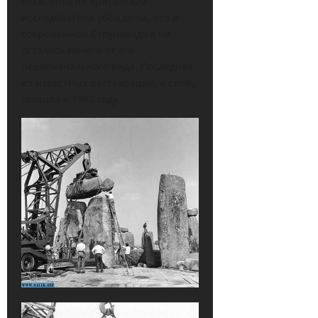
века. Многие британские
исследователи убеждены, что в
современном Стоунхендже ни
осталось ничего от его
первоначального вида. Последняя
из известных реставраций, к слову,
прошла в 1963 году.