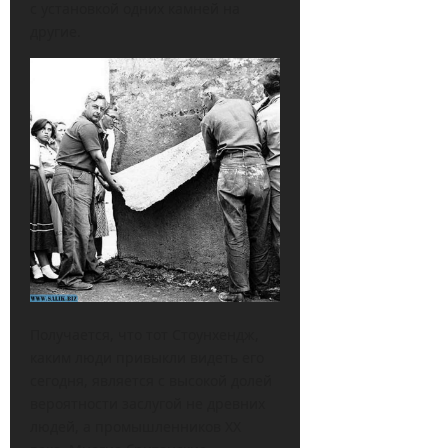
с установкой одних камней на
другие.
Получается, что тот Стоунхендж,
каким люди привыкли видеть его
сегодня, является с высокой долей
вероятности заслугой не древних
людей, а промышленников XX