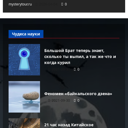
mysterytour.ru
2026-04-04
0
Чудеса науки
Большой Брат теперь знает,
сколько ты выпил, а так же что и
когда курил
2021-09-30
0
Феномен «байкальского дзена»
2021-09-30
0
21 час назад Китайское