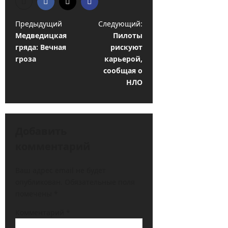
Н
Предыдущий
Следующий:
Медведицкая
Пилоты
а
гряда: Вечная
рискуют
в
гроза
карьерой,
и
сообщая о
НЛО
г
а
ц
Добавить
и
комментарий
я
з
Ваш адрес email не будет
а
опубликован.
Обязательные поля
помечены
*
п
и
Комментарий
*