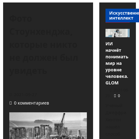
Искусствен
Фото
интеллект
Стоунхенджа,
которые никто
ИИ
начнёт
не должен был
понимать
мир на
увидеть
уровне
человека.
GLOM
2021-09-
2021-09-27
25
0
0 комментариев
Учёный
Джеффри
Хинтон
нашёл
способ