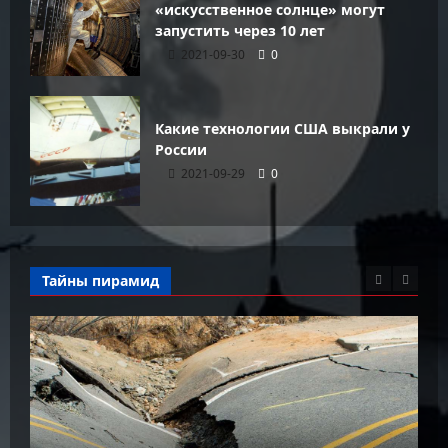
«искусственное солнце» могут
запустить через 10 лет
2021-09-30
0
Какие технологии США выкрали у
России
2021-09-29
0
Тайны пирамид
К