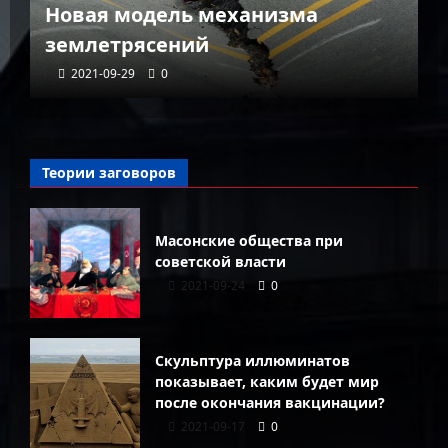
Новая модель механизма
г
землетрясений
г
2021-09-29
0
Теории заговоров
Масонские общества при
советской власти
2021-09-24
0
Скульптура иллюминатов
показывает, каким будет мир
после окончания вакцинации?
2021-09-17
0