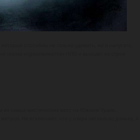
 которые способны не только удивить, но и напугать.
 на скалах «приземляются» НЛО и выходят из строя
 из самых мистических мест на Южном Урале.
 метров. Не исключают, что у озера несколько доньев, а