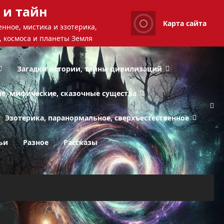
 и тайн
Карта сайта
нное, мистика и эзотерика,
, космоса и планеты Земля
Загадки истории, тайны цивилизаций
ые, мифические, сказочные существа
Эзотерика, паранормальное, сверхъестественное
ьи
Разное
Рассказы