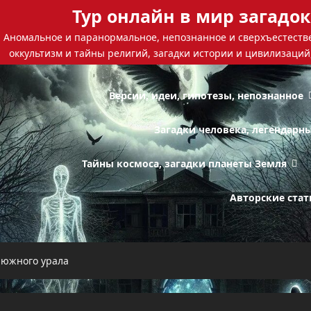
Тур онлайн в мир загадок
Аномальное и паранормальное, непознанное и сверхъестестве
оккультизм и тайны религий, загадки истории и цивилизаций
Версии, идеи, гипотезы, непознанное
Загадки человека, легендарн
Тайны космоса, загадки планеты Земля
Авторские стат
 южного урала