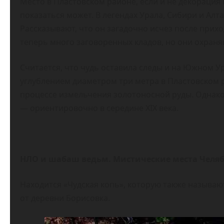
Место в Пластовском районе, если и не декорация
показаться может. В легендах Урала, Сибири и Ал
Рассказывают, что он загадочно исчез после прихо
теперь много заговоренных кладов, но они охраня
Считается, что чудь оставила следы и на Южном У
углублением диаметром три метра в Пластовском р
процессе измельчения золотоносной руды. Однако
— ориентировочно в середине XIX века.
НЛО и шабаш ведьм. Мистические места Челя
Находится «Чудская копь», которую также называю
от деревни Борисовка.