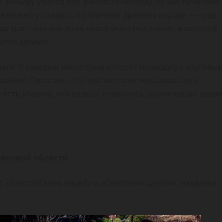
 к фильму ужасов или фантастическому, но мистическим
тая можно услышать о странном древнем народе — чудь.
да христиан или даже вовсе ушел под землю, в которой
ются духами.
рале. К таковым некоторые относят площадку с круговы
айоне. Полагают, что она могла использоваться в
 есть мнение, что кольцо появилось значительно позж
бинской области
т «Золотой мельницей» и «Скифским кругом», недалеко