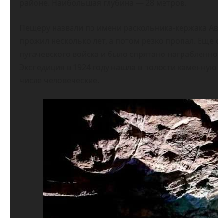
районе. Наибольшая глубина — 28 метров.
Пещеру назвали по имени раскольника-кержака Авер
прожил несколько лет, а потом резко пропал. Еще 
пугачевского войска и было спрятано награбленное
Экспедиция в 1924 году нашла в полости каменную 
числе человеческие.