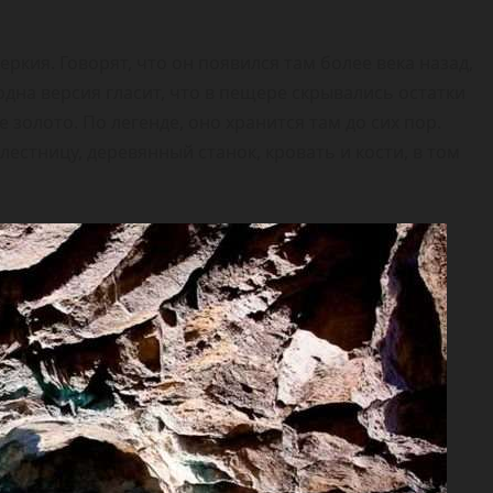
кия. Говорят, что он появился там более века назад,
одна версия гласит, что в пещере скрывались остатки
 золото. По легенде, оно хранится там до сих пор.
лестницу, деревянный станок, кровать и кости, в том