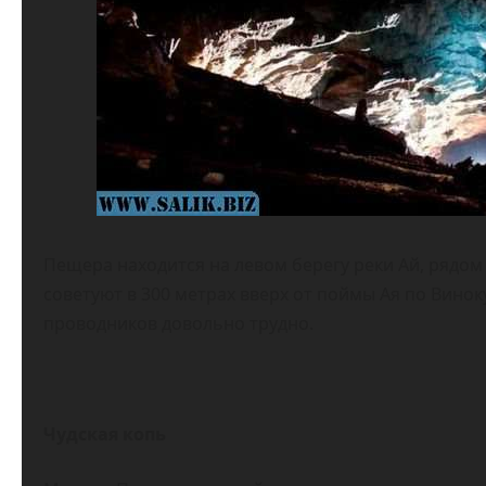
Пещера находится на левом берегу реки Ай, рядом 
советуют в 300 метрах вверх от поймы Ая по Вино
проводников довольно трудно.
Чудская копь