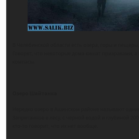
В Челябинской области есть озера, горы и пещеры,
Говорят, что некоторые дома кишат призраками, а
компасы.
Озеро Шайтанка
Нередко озеро в Ашинском районе называют одним
Запрятанное в лесу, с черной водой и глубиной 200
кто-то говорит, что их нет вообще.