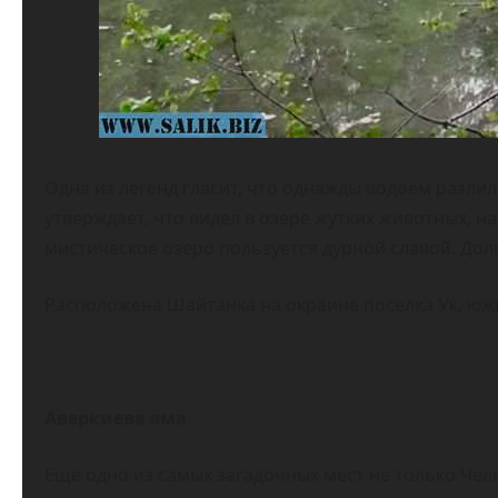
Одна из легенд гласит, что однажды водоем разлил
утверждает, что видел в озере жутких животных, 
мистическое озеро пользуется дурной славой. Долг
Расположена Шайтанка на окраине поселка Ук, южн
Аверкиева яма
Еще одно из самых загадочных мест не только Чел