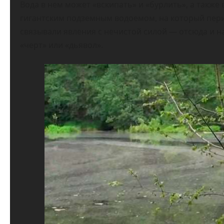
Вода в нем может «вскипать» и «бурлить», а также
гигантским подземным водоемом, на который пер
связывали явления с нечистой силой — отсюда и на
«черт» или «дьявол».