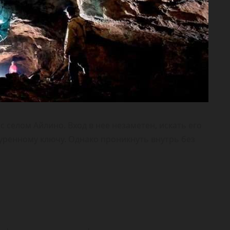
с селом Айлино. Вход в нее незаметен, искать его
куренному ключу. Однако проникнуть внутрь без