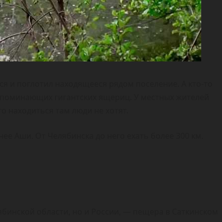
ся и поглотил находящееся рядом поселение. А кто-то
напоминающих гигантских ящериц. У местных жителей
о находиться там люди не хотят.
ее Аши. От Челябинска до него ехать более 300 км.
ябинской области, но и России, — пещера в Саткинском