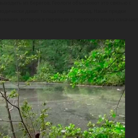
 выходить из берегов. Геологи объясняют это связью с
иодически давит толща горных пород. Наши предки
звание, которое в переводе с тюркского языка означае