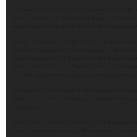
В немом танце по залу кружили роботы-уборщики 
кассе стояла полнотелая девица в картонной кепк
мальчишек-близнецов лет восьми фотографирова
Артем прошел к дальнему столику, положил на цен
маячок и стал ждать. Робот-официант с подносом
минут через десять. В груди у него был вмонтиро
прошлого века. Старина Том гнался за неуловимым
злющий соседский пес. Джерри всякий раз удавало
Артем улыбнулся и поднес к платежному сенсору р
чаевые, которые МакДональдс перечислял в фонд Д
задуматься.
Едва парень сделал глоток колы, в Мак впорхнула
пробегали неоновые искры. Несколькими поспешн