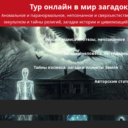
Тур онлайн в мир загадок
Аномальное и паранормальное, непознанное и сверхъестестве
оккультизм и тайны религий, загадки истории и цивилизаций
Версии, идеи, гипотезы, непознанное
Загадки человека, легендарн
Тайны космоса, загадки планеты Земля
Авторские стат