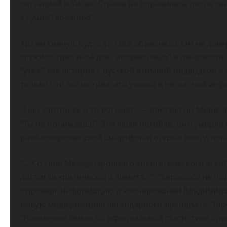
ситуацией в Китае. Страна не оправилась после са
к существованию”.
Артем кивнул, будто это все объясняло. Он не дове
служило трибуной для “независимых” журналистов.
“утка”, как история с русской атомной подлодкой в
только что посмотрел, это уловка в негласной ин
“Ешь картошку, а то остынет” — показал он Мишель.
“Ты не понимаешь? Эти люди погибли, они умерли 
разблокировал свой смартфон и открыл ленту, по
“… Со слов Международного энергетического аген
достигли критического лимита…”, “Евросоюз не по
опроверг информацию о клонировании Владимира
новую модификацию легендарного препарата “Тирек
“Население Земли по официальной статистике приб