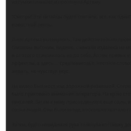
из сумки планшет и протянула Артему.
“Смотри! Эти китайцы будто спятили, все, как оди
новостной ленты.
Лицо Артема вытянулось. Там действительно прои
слишком высоким, видимо, снимали издалека на м
и от этого становилось не по себе. Артем привык 
эффектам, а здесь … средневековье, честное слово
жевать, не чувствуя вкус.
На видео был мост над дорожной развязкой. Сперв
было приковано внимание оператора. На краю стоя
пикселей. Затем к нему присоединился еще один, и
сотни людей. Они были везде, насколько хватало гл
Затем, будто невидимая рука толкнула костяшку до