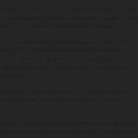
в фирменных красно-желтых корпусах. На единственной
е и со скучающим видом листала ленту в смартфоне. Дво
лись с пластиковым Рональдом МакДональдом.
тр стилизованной под дерево поверхности круглый
 на единственной механизированной руке появился
ван экран, по которому показывали мультфильмы из
 мышонком, но на его пути возникала то наковальня, то
сь улизнуть.
обота руку с черным браслетом. Он всегда оставлял
икой природы. Не так много от нее осталось, если
 Мишель. По ее заплетенным в десятки косичек волосам
ыми движениями рук она поздоровалась, затем достала