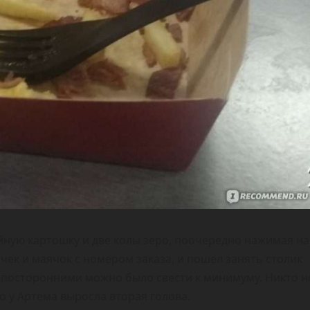
йную картошку и две колы зеро, поочередно нажимая на
чек и маячок с номером заказа, и пошел занять столик
с посторонними можно было свести к минимуму. Никто н
но у Артема выросла вторая голова.