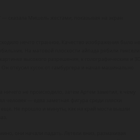
н!” — сказала Мишель жестами, показывая на экран
сходило нечто странное. Качество изображения было н
обильник. На матовой плоскости айпада рябили пиксели
к картинке высокого разрешения, к голографическим и 3
! Он откусил кусок от гамбургера и начал машинально
а ничего не происходило, затем Артем заметил, к чему
л человек — едва заметная фигура среди пляски
 еще. Не прошло и минуты, как на край моста вышли
аз.
мино, они начали падать. Летели вниз, размахивая