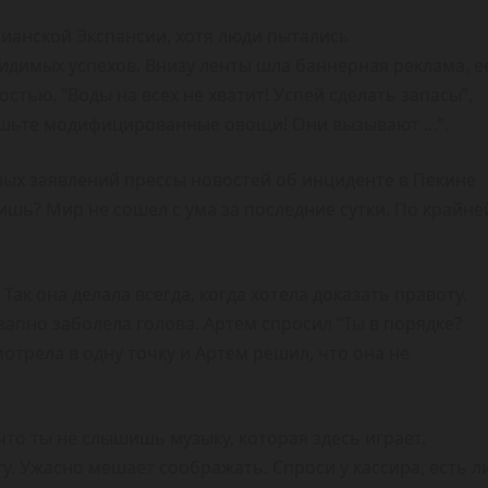
ианской Экспансии, хотя люди пытались
видимых успехов. Внизу ленты шла баннерная реклама, е
тью. “Воды на всех не хватит! Успей сделать запасы”,
 ешьте модифицированные овощи! Они вызывают …”.
ных заявлений прессы новостей об инциденте в Пекине
ишь? Мир не сошел с ума за последние сутки. По крайне
Так она делала всегда, когда хотела доказать правоту.
запно заболела голова. Артем спросил “Ты в порядке?
трела в одну точку и Артем решил, что она не
что ты не слышишь музыку, которая здесь играет.
у. Ужасно мешает соображать. Спроси у кассира, есть л