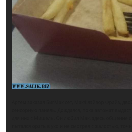
Артем заказал БигМак сет, МакФлэйвор Фрайз, дво
сенсорную панель. Дождался, пока автомат выдаст 
для них с Мишель. Он любил Мак, здесь общение 
пытался орать в ухо и не смотрел с жалостью, точ