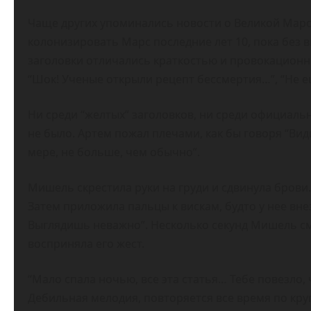
Чаще других упоминались новости о Великой Марс
колонизировать Марс последние лет 10, пока без 
заголовки отличались краткостью и провокационнос
“Шок! Ученые открыли рецепт бессмертия…”, “Не
Ни среди “желтых” заголовков, ни среди официаль
не было. Артем пожал плечами, как бы говоря “Вид
мере, не больше, чем обычно”.
Мишель скрестила руки на груди и сдвинула брови. 
Затем приложила пальцы к вискам, будто у нее вне
Выглядишь неважно”. Несколько секунд Мишель смо
восприняла его жест.
“Мало спала ночью, все эта статья… Тебе повезло, 
Дебильная мелодия, повторяется все время по круг