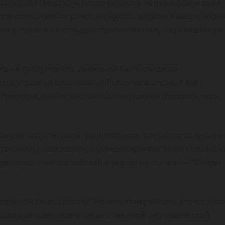
 масштаба смерть на видео казалась нереальной и даже
том изображение резко дернулось вправо и вверх, будт
ема в горле и он с трудом проглотил полу-пережеванную
ль не сразу поняла, движения были слишком
ала утром на International Publisher материал для
 трагедии, хотя о таком событии должен говорить весь
м впечатлительной. Он потянулся, чтобы погладить ее
транилась. Заголовок над видео кричал “Mass Suicides i
ртем плохо знал английский и указал на статью — “О чем
ильной речи, сказала “Ничего конкретного, кто-то успе
 массовым психозом в связи с тяжелой экономической