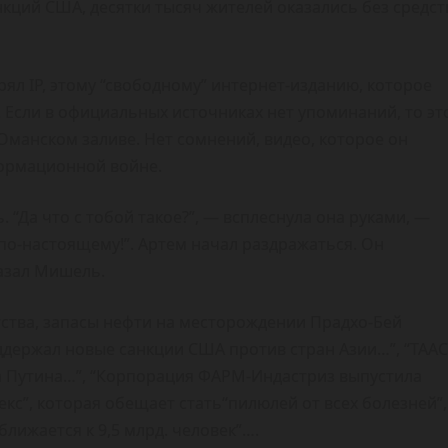
нкций США, десятки тысяч жителей оказались без средст
рял IP, этому “свободному” интернет-изданию, которое
 Если в официальных источниках нет упоминаний, то эт
 Оманском заливе. Нет сомнений, видео, которое он
формационной войне.
 “Да что с тобой такое?”, — всплеснула она руками, —
по-настоящему!”. Артем начал раздражаться. Он
казал Мишель.
тства, запасы нефти на месторождении Прадхо-Бей
ддержал новые санкции США против стран Азии…”, “ТААС
 Путина…”, “Корпорация ФАРМ-Индастриз выпустила
с”, которая обещает стать“пилюлей от всех болезней”,
лижается к 9,5 млрд. человек”….