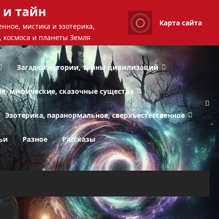
 и тайн
Карта сайта
нное, мистика и эзотерика,
, космоса и планеты Земля
Загадки истории, тайны цивилизаций
ые, мифические, сказочные существа
Эзотерика, паранормальное, сверхъестественное
ьи
Разное
Рассказы