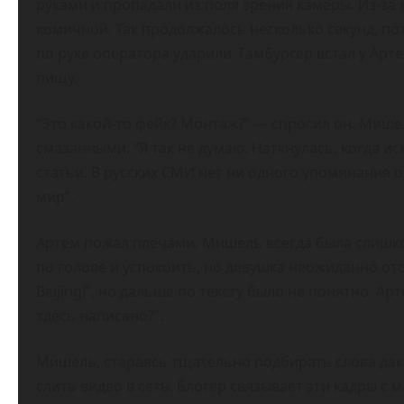
руками и пропадали из поля зрения камеры. Из-за
комичной. Так продолжалось несколько секунд, по
по руке оператора ударили. Гамбургер встал у Арт
пищу.
“Это какой-то фейк? Монтаж?” — спросил он. Мише
смазанными. “Я так не думаю. Наткнулась, когда иск
статьи. В русских СМИ нет ни одного упоминания о
мир”.
Артем пожал плечами. Мишель всегда была слишко
по голове и успокоить, но девушка неожиданно отс
Beijing!”, но дальше по тексту было не понятно. А
здесь написано?”.
Мишель, стараясь тщательно подбирать слова дакт
слить видео в сеть. Блогер связывает эти кадры с