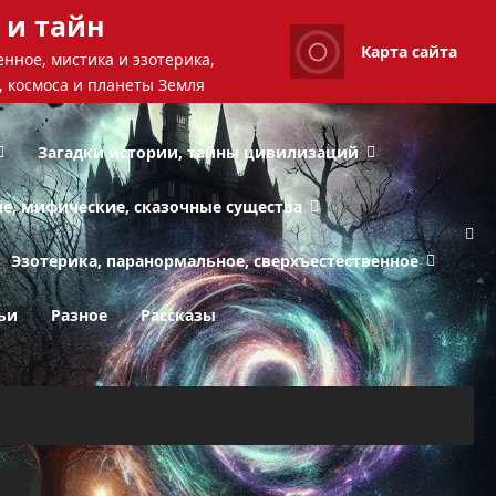
 и тайн
Карта сайта
нное, мистика и эзотерика,
, космоса и планеты Земля
Загадки истории, тайны цивилизаций
ые, мифические, сказочные существа
Эзотерика, паранормальное, сверхъестественное
ьи
Разное
Рассказы