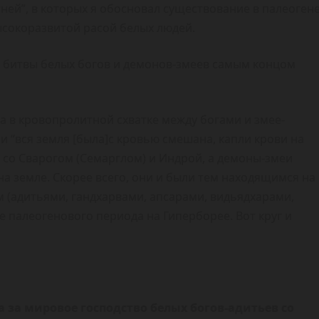
тней”, в которых я обосновал существование в палеоген
ысокоразвитой расой белых людей.
 битвы белых богов и демонов-змеев самым концом
а в кровопролитной схватке между богами и змее-
и “вся земля [была]с кровью смешана, капли крови на
е со Сварогом (Семарглом) и Индрой, а демоны-змеи
а земле. Скорее всего, они и были тем находящимся на
 (адитьями, гандхарвами, апсарами, видьядхарами,
е палеогенового периода на Гиперборее. Вот круг и
 за мировое господство белых богов-адитьев со