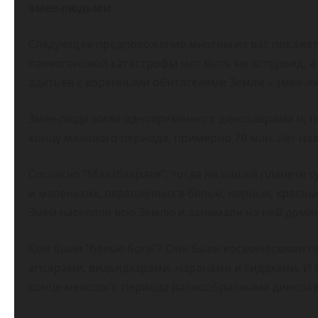
змее-людьми
Следующее предположение многим из вас покажет
палеогеновой катастрофы мог быть не астероид, а
адитьев с коренными обитателями Земли – змее-л
Змее-люди жили одновременно с динозаврами и, п
концу мелового периода, примерно 70 млн. лет наз
Согласно “Махабхарате”, тогда на нашей планете 
и маленьких, окрашенных в белые, черные, красны
Змеи населяли всю Землю и занимали на ней дом
Кем были “белые боги”? Они были космическими п
апсарами, видьядхарами, чаранами и сиддхами. И
конце мелового периода разнообразными динозав