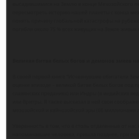
высадившимися на Землю в конце Мезозойского пе
пересмотреть историю нашей планеты с конца мезо
понять причину глобальной катастрофы на рубеже
погибли около 75 % всех живущих на Земле живых 
Великая битва белых богов и демонов змеев на
В своей первой книге “Исчезнувшие обитатели Зе
оценке эпизоде – великой битве белых богов под 
славянских преданиях) или Индры (в индийских ве
или Вритры. Я также высказал в ней свои соображ
мезозойской и кайнозойской эры (66 миллионами л
Уверенность в том, что в столь отдаленные от нас
напоминавшие человека, пришла позднее, при под