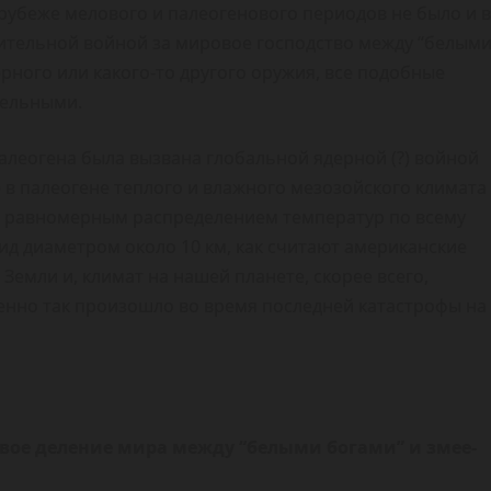
 рубеже мелового и палеогенового периодов не было и в
лительной войной за мировое господство между “белым
ного или какого-то другого оружия, все подобные
тельными.
палеогена была вызвана глобальной ядерной (?) войной
 в палеогене теплого и влажного мезозойского климата
с равномерным распределением температур по всему
оид диаметром около 10 км, как считают американские
Земли и, климат на нашей планете, скорее всего,
енно так произошло во время последней катастрофы на
вое деление мира между “белыми богами” и змее-