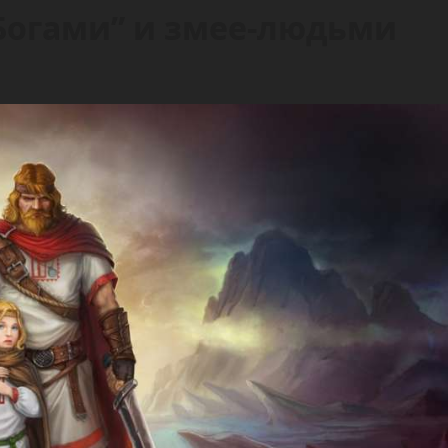
Богами” и змее-людьми