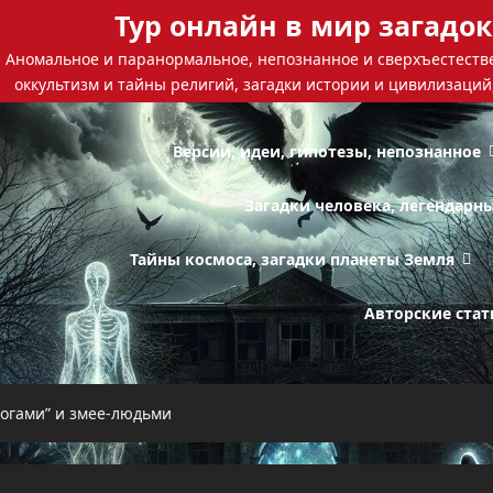
Тур онлайн в мир загадок
Аномальное и паранормальное, непознанное и сверхъестестве
оккультизм и тайны религий, загадки истории и цивилизаций
Версии, идеи, гипотезы, непознанное
Загадки человека, легендарн
Тайны космоса, загадки планеты Земля
Авторские стат
огами” и змее-людьми