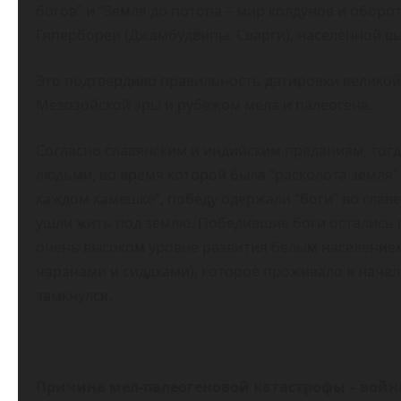
богов” и “Земля до потопа – мир колдунов и оборо
Гипербореи (Джамбудвипы, Сварги), населенной в
Это подтвердило правильность датировки великой
Мезозойской эры и рубежом мела и палеогена.
Согласно славянским и индийским преданиям, тогд
людьми, во время которой была “расколота земля” 
каждом камешке”, победу одержали “боги” во глав
ушли жить под землю. Победившие боги остались н
очень высоком уровне развития белым населением
чаранами и сиддхами), которое проживало в начал
замкнулся.
Причина мел-палеогеновой катастрофы – война