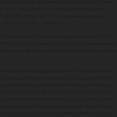
и” и демоны-змеи сражались на земле и в небе. Причем
е. “Боги” пользовались летательными аппаратами,
елей Гипербореи. Были ли летательные аппараты у
раконам из сказок, неизвестно.
 собой какое-то страшное по разрушительной силе и
естное в настоящее время. Вероятно, от применения его
уроченные к тонкому слою пограничных глин на границе
огенового периодов традиционно считаются одним из
ей астероида. Однако, столкновение плохо объясняет
угих сопутствующих ему элементов (осмия, платины,
ших меловых динозавров, растянутое вымирание разных
одолжающееся десятки или сотни тысяч лет), а также
ел-палеогеновых отложений нескольких тонких слоев
ании всего этого противники астероидной гипотезы