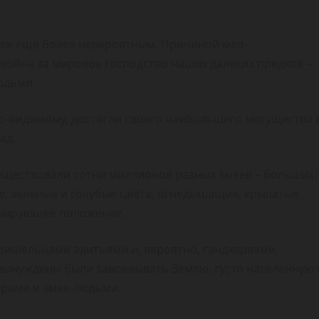
ся еще более невероятным. Причиной мел-
 война за мировое господство наших далеких предков –
юдьми.
о-видимому, достигли своего наибольшего могущества 
ад.
существовали сотни миллионов разных змеев – больших
е, зеленые и голубые цвета, огнедышащие, крылатые.
инирующее положение.
ришельцами адитьями и, вероятно, гандхарвами,
 вынуждены были завоевывать Землю, густо населенную 
рами и змее-людьми.