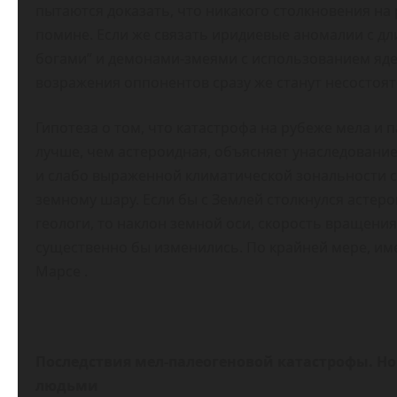
пытаются доказать, что никакого столкновения на
помине. Если же связать иридиевые аномалии с д
богами” и демонами-змеями с использованием ядер
возражения оппонентов сразу же станут несостоя
Гипотеза о том, что катастрофа на рубеже мела и 
лучше, чем астероидная, объясняет унаследование
и слабо выраженной климатической зональности 
земному шару. Если бы с Землей столкнулся астер
геологи, то наклон земной оси, скорость вращения 
существенно бы изменились. По крайней мере, им
Марсе .
Последствия мел-палеогеновой катастрофы. Но
людьми