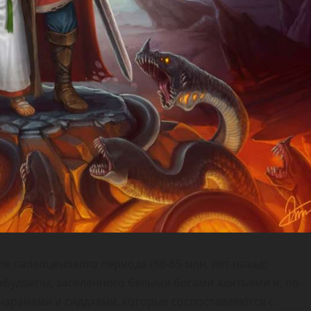
е палеоценового периода (66-65 млн. лет назад)
мбудвипы, заселенного белыми богами адитьями и, по-
чаранами и сиддхами, которые соспоставляются с