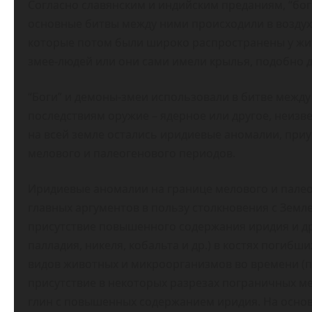
Согласно славянским и индийским преданиям, “бог
основные битвы между ними происходили в воздух
которые потом были широко распространены у жит
змее-людей или они сами имели крылья, подобно д
“Боги” и демоны-змеи использовали в битве между
последствиям оружие – ядерное или другое, неизв
на всей земле остались иридиевые аномалии, при
мелового и палеогенового периодов.
Иридиевые аномалии на границе мелового и пале
главных аргументов в пользу столкновения с Земл
присутствие повышенного содержания иридия и др
палладия, никеля, кобальта и др.) в костях погиб
видов животных и микроорганизмов во времени (пр
присутствие в некоторых разрезах пограничных м
глин с повышенных содержанием иридия. На основ