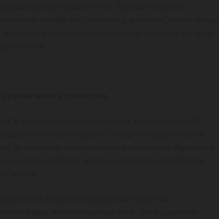
риода Сынами Мудрости Н.К. Рериха, позволяет
зойской эры (66 млн. лет назад) до наших дней и лучше
 мелового и палеогенового периода во время которой
организмов.
 рубеже мела и палеогена
мли” я упомянул о неподдающемся хронологической
предводительством Сварога, Семаргла (в древнейших
дах) со змее-людьми под предводительством Чернобога
ения, что это событие должно датироваться рубежом
ет назад).
 времена на Земле жили разумные существа,
готовке двух моих следующих книг “Битвы древних