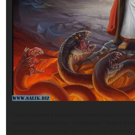
Существование в северной половине Земли в начал
огромного континента – Гипербореи – Сварги-Джа
видимому, гандхарвами, апсарами, видьядхарами, 