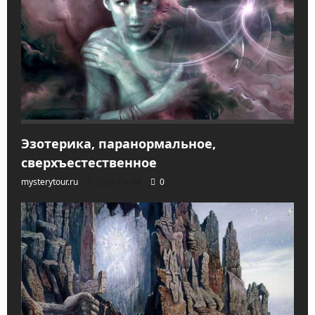
Эзотерика, паранормальное,
сверхъестественное
mysterytour.ru
2026-04-04
0