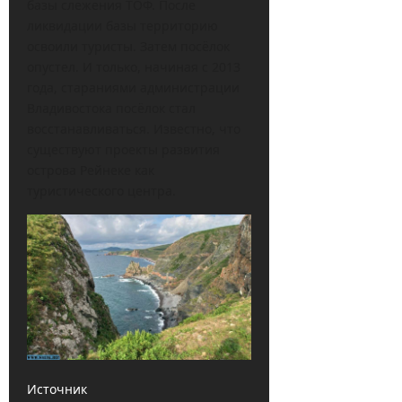
базы слежения ТОФ. После
ликвидации базы территорию
освоили туристы. Затем посёлок
опустел. И только, начиная с 2013
года, стараниями администрации
Владивостока посёлок стал
восстанавливаться. Известно, что
существуют проекты развития
острова Рейнеке как
туристического центра.
Источник