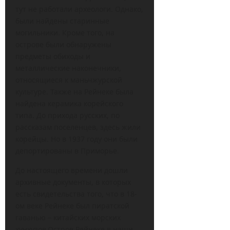
тут не работали археологи. Однако,
были найдены старинные
могильники. Кроме того, на
острове были обнаружены
предметы обиходы и
металлические наконечники,
относящиеся к маньчжурской
культуре. Также на Рейнеке была
найдена керамика корейского
типа. До прихода русских, по
рассказам поселенцев, здесь жили
корейцы. Но в 1937 году они были
депортированы в Приморье.
До настоящего времени дошли
архивные документы, в которых
есть свидетельства того, что в 18-
ом веке Рейнеке был пиратской
гаванью – китайских морских
хунхузов.Остров Рейнеке в наши