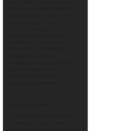
мысы, бухты и высоты, получили
народные названия. Среди них
можно встретить такие, как гора
Шаман, Красные скалы, бухта
Штука, Грязный ручей. Но на
картах военных и геологов
применяют другие названия, не
являющиеся рабочими, и не
совпадающие. Хотя на
конференции географов в 2007
году понимался вопрос о
присвоении объектам
официальных названий.
Гавань для пиратов
О периоде появления первого
человека на острове Рейнеке
точно не известно. Дело в том, что