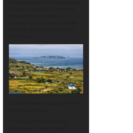
исследователей, ответы на многие
вопросы, связанные с островом
Рейнеке, можно получить из
материалов экспедиции Василия
Бабкина, находящихся в архиве
ВМФ России.
Остров Рейнеке в наши дни. Фото:
Александр Хитров.
В наши дни географические
объекты на острове Рейнеке –