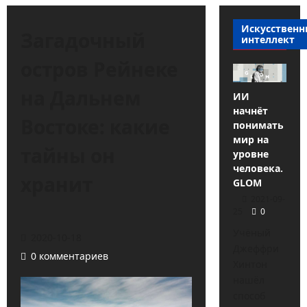
Искусствен
Загадочный
интеллект
остров Рейнеке
на Дальнем
ИИ
начнёт
Востоке: какие
понимать
мир на
тайны он
уровне
человека.
хранит
GLOM
2021-09-
25
0
Учёный
2020-10-18
Джеффри
0 комментариев
Хинтон
нашёл
способ