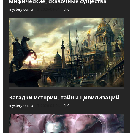
мифические, сказочные существа
mysterytour.ru
2026-04-04
0
Загадки истории, тайны цивилизаций
mysterytour.ru
2026-04-04
0