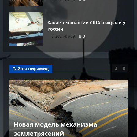
Какие технологии США выкрали у
России
2021-09-29
0
Тайны пирамид
К
Новая модель механизма
г
землетрясений
г