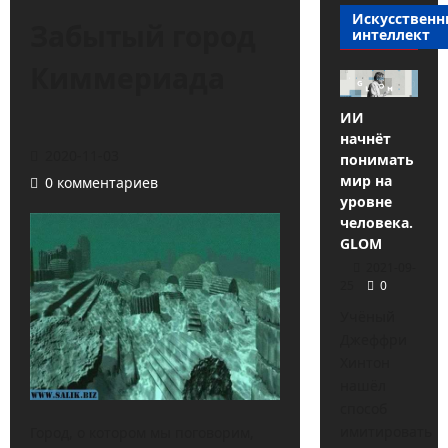
Искусствен
Забытый город
интеллект
Киммериада
ИИ
начнёт
2020-11-03
понимать
мир на
0 комментариев
уровне
человека.
GLOM
2021-09-
25
0
Учёный
Джеффри
Хинтон
нашёл
способ
имитировать
Город, о котором мы поговорим,