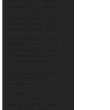
небольшая крепость, название
которой в переводе собственно и
означает “переправа”.
“Киммерийские переправы”, как
называет их Геродот, всегда играли
важную стратегическую роль.
Следовательно, Киммерик
следовало бы искать все же в
самом узком месте пролива (здесь
его ширина теперь достигает 3-4
км). Важной подробностью
является наличие в древности
напротив Порфмия не только
города, но и Ахиллеона –
святилища Ахилла.
Первая находка, которая, скорее
всего, касается именно Ахиллеона,
была сделана в 1822 г. неким
Бибиковым: он обнаружил