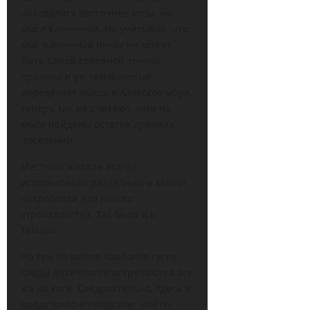
находилась восточнее косы, на
мысе Каменный. Но учитывая, что
мыс Каменный никак не может
быть самой северной точкой
пролива и уж тем более не
определяет выход в Азовское море,
теперь так не считают, хотя на
мысе найдены остатки древних
поселений.
Местные жители всегда
использовали развалины и камни
некрополей для нового
строительства. Так было и в
Тамани.
Но тем не менее наиболее густо
следы античности встречаются все
же на косе. Следовательно, здесь и
предстояло и предстоит найти