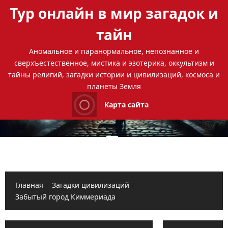
Перейти
Тур онлайн в мир загадок и
к
содержимому
тайн
Аномальное и паранормальное, непознанное и
сверхъестественное, мистика и эзотерика, оккультизм и
тайны религий, загадки истории и цивилизаций, космоса и
планеты Земля
Карта сайта
Основное
меню
Главная
Загадки цивилизаций
Забытый город Киммериада