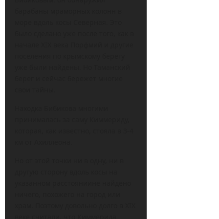
барабаны мраморных колонн в
море вдоль косы Северная. Это
было сделано уже после того, как в
начале XIX века Порфмий и другие
поселения по крымскому берегу
уже были найдены. Но Таманский
берег и сейчас бережет многие
свои тайны.
Находка Бибикова многими
принималась за саму Киммериду,
которая, как известно, стояла в 3-4
км от Ахиллеона.
Но от этой точки ни в одну, ни в
другую сторону вдоль косы на
указанном расстояниине найдено
ничего, похожего на город или
храм. Поэтому довольно долго в XIX
веке считали, что Киммерида