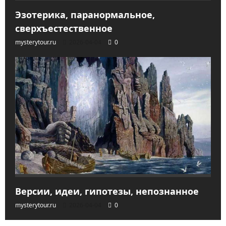
Эзотерика, паранормальное,
сверхъестественное
mysterytour.ru
2026-04-04
0
Версии, идеи, гипотезы, непознанное
mysterytour.ru
2026-04-04
0