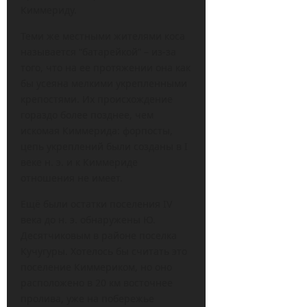
Киммериду.
Теми же местными жителями коса
называется “батарейкой” – из-за
того, что на ее протяжении она как
бы усеяна мелкими укрепленными
крепостями. Их происхождение
гораздо более позднее, чем
искомая Киммерида: форпосты,
цепь укреплений были созданы в I
веке н. э. и к Киммериде
отношения не имеет.
Ещё были остатки поселения IV
века до н. э. обнаружены Ю.
Десятчиковым в районе поселка
Кучугуры. Хотелось бы считать это
поселение Киммериком, но оно
расположено в 20 км восточнее
пролива, уже на побережье