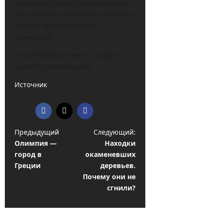
большому городу. Но организация
масштабных раскопок в этом месте
пока не представляется
возможной.
По материалам книги “Загадки
древних цивилизаций”
Источник
Н
Предыдущий
Следующий:
Олимпия —
Находки
а
город в
окаменевших
в
Греции
деревьев.
и
Почему они не
сгнили?
г
а