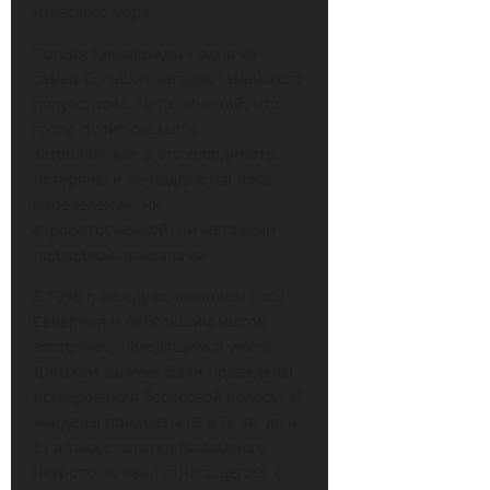
Азовского моря.
Потеря Киммериды – одна из
самых больших загадок Таманского
полуострова. Нет сомнений, что
город-полис оказался
затопленным, а его координаты
потеряны и не поддаются пока
определению ни
аэрофотосъемкой, ни методами
подводной археологии.
В 1996 г. между основанием косы
Северная и небольшим мысом
восточнее, находящимся уже в
Динском заливе, были проведены
исследования береговой полосы. И
найдены предметы III и IV вв. до н.
э., а также остатки громадного
некрополя, явно относящегося к