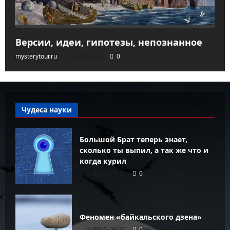
Версии, идеи, гипотезы, непознанное
mysterytour.ru
2026-04-04
0
Чудеса науки
Большой Брат теперь знает,
сколько ты выпил, а так же что и
когда курил
2021-09-30
0
Феномен «байкальского дзена»
2021-09-30
0