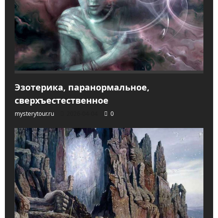
Эзотерика, паранормальное,
сверхъестественное
mysterytour.ru
2026-04-04
0