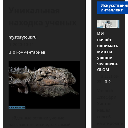
Искусствен
Уникальная
интеллект
находка ученых
ИИ
mysterytour.ru
начнёт
2020-10-11
понимать
мир на
0 комментариев
уровне
человека.
GLOM
2021-09-
25
0
Учёный
Джеффри
Хинтон
нашёл
способ
Найденные останки ученые
имитировать
называют не иначе, как самый