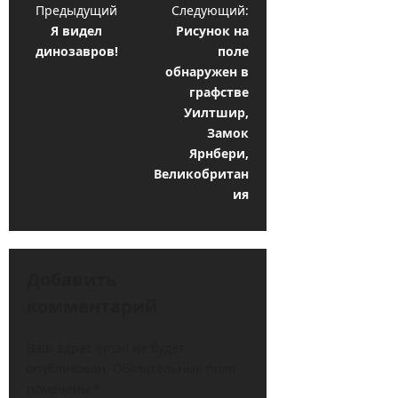
Н
Предыдущий
Следующий:
Я видел
Рисунок на
а
динозавров!
поле
в
обнаружен в
и
графстве
Уилтшир,
г
Замок
а
Ярнбери,
ц
Великобритан
ия
и
я
з
Добавить
а
комментарий
п
и
Ваш адрес email не будет
с
опубликован.
Обязательные поля
помечены
*
и