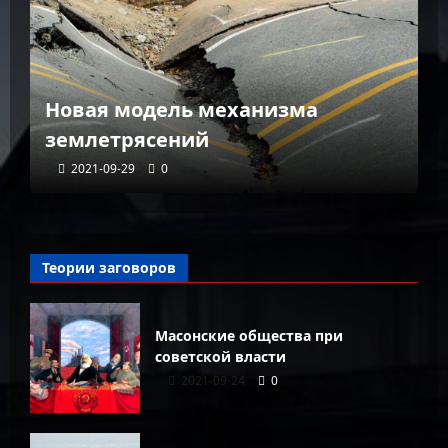
К
Новая модель механизма
г
землетрясений
г
2021-09-29
0
Теории заговоров
Масонские общества при
советской власти
2021-09-24
0