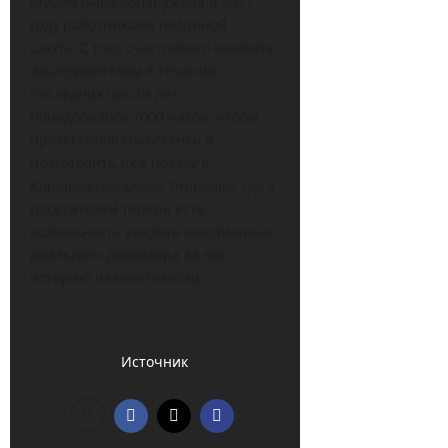
Мумия была обнаружена в 2011
году работниками нефтяной
шахты.С того счастливого момента
исследователям в течение
последних шести лет
понадобилось 7000 часов, чтобы
протестировать останки и
подготовить их к показу в
Королевском музее Тиррелла, где у
посетителей теперь есть
возможность увидеть максимально
реального динозавра за всю
историю палеонтологии.
Источник