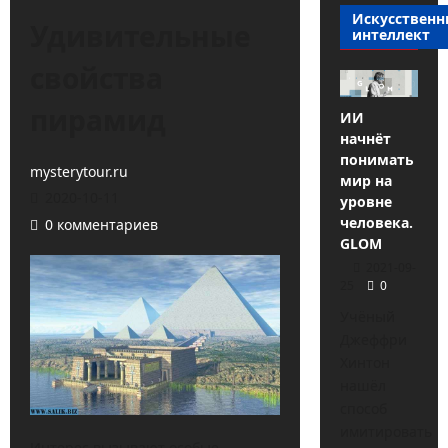
Искусствен
Удивительные
интеллект
свойства
пирамид
ИИ
начнёт
понимать
mysterytour.ru
мир на
2020-10-11
уровне
человека.
0 комментариев
GLOM
2021-09-
25
0
Учёный
Джеффри
Хинтон
нашёл
способ
имитировать
Интерес вызывают особые