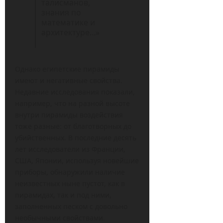
талисманов,
знания по
математике и
архитектуре…»
Однако египетские пирамиды
имеют и негативные свойства.
Недавние исследования показали,
например, что на разной высоте
внутри пирамиды воздействия
тоже разные: от благотворных до
убийственных. В последние десять
лет исследователи из Франции,
США, Японии, используя новейшие
приборы, обнаружили наличие
неизвестных ныне пустот, как в
пирамидах, так и под ними,
заполненных песком с довольно
необычными свойствами.