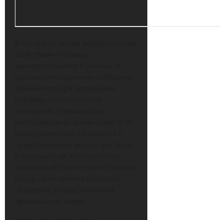
В последнее время удивительными
свойствами пирамид
заинтересовались и ученые, и
сделали сенсационное сообщение:
оказывается при возведении
пирамид использовалась
технология, позволяющая
контролировать гравитацию! Этот
вывод полностью согласуется с
представлением многих мистиков
и оккультистов. Многие из них
говорили об этом не одно столетие
назад, но их мнение вызывало
недоверие у представителей
официальной науки.
Теперь все изменилось.