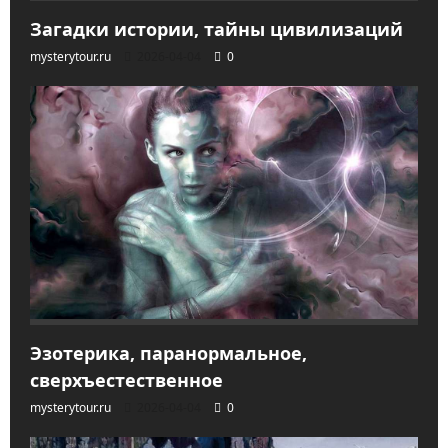
Загадки истории, тайны цивилизаций
mysterytour.ru
2026-04-04
0
Эзотерика, паранормальное,
сверхъестественное
mysterytour.ru
2026-04-04
0