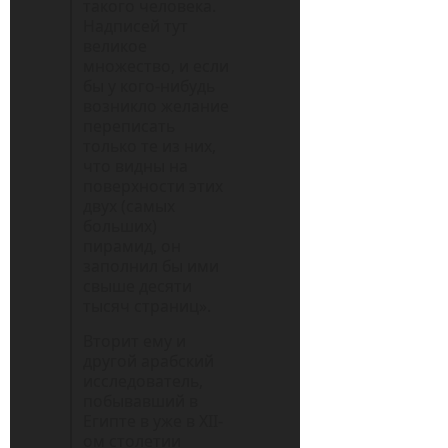
такого человека.
Надписей тут
великое
множество, и если
бы у кого-нибудь
возникло желание
переписать
только те из них,
что видны на
поверхности этих
двух (самых
больших)
пирамид, он
заполнил бы ими
свыше десяти
тысяч страниц».
Вторит ему и
другой арабский
исследователь,
побывавший в
Египте в уже в XII-
ом столетии