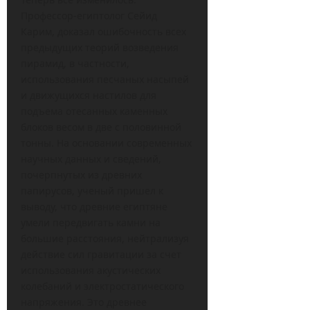
Профессор-египтолог Сейид
Карим, доказал ошибочность всех
предыдущих теорий возведения
пирамид, в частности,
использования песчаных насыпей
и движущихся настилов для
подъема отесанных каменных
блоков весом в две с половинной
тонны. На основании современных
научных данных и сведений,
почерпнутых из древних
папирусов, ученый пришел к
выводу, что древние египтяне
умели передвигать камни на
большие расстояния, нейтрализуя
действие сил гравитации за счет
использования акустических
колебаний и электростатического
напряжения. Это древнее