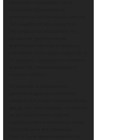
мистиков о пирамидах, как о
гигантских приемниках и
накопителях космической энергии.
Так, индийский исследователь
Мутхукришнан обнаружил, что
основание треугольников
египетских пирамид в точности
повторяют углы «Шри-чакры» (51 и
52 градуса) – ритуального символа
индуистов, символизирующего
энергию космоса.
По мнению исследователя,
древние индуисты и египтяне
знали о силе таких геометрических
фигур, как треугольники, используя
их для накопления энергии,
содержащейся в солнечных лучах.
Для этой цели все пирамиды
Египта были ориентированы по