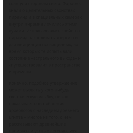
солнцу и сторонам света. Фараоны
знали о целительных свойствах
пирамид и в специальных камерах
внутри пирамид лечились этими
лучами. Использовались свойства
пирамид накапливать энергию и
для инициации посвященных, во
время которых те испытывали
состояние «астрального выхода» и
«путешествовали» в пространстве
и времени.
Конечно, подобное утверждение
может вызвать у кого-нибудь
скептическую улыбку, но как
показывает опыт общения
археологов с наследием древнего
Египта – многое из того, о чем
рассказывают древнейшие
папирусы и устные легенды, уже