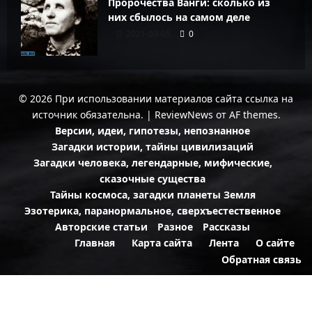
Пророчества Ванги: сколько из
них сбылось на самом деле
2021-09-05
0
© 2026 При использовании материалов сайта ссылка на
источник обязательна.
|
ReviewNews
от AF themes.
Версии, идеи, гипотезы, непознанное
Загадки истории, тайны цивилизаций
Загадки человека, легендарные, мифические,
сказочные существа
Тайны космоса, загадки планеты Земля
Эзотерика, паранормальное, сверхъестественное
Авторские статьи
Разное
Рассказы
Главная
Карта сайта
Лента
О сайте
Обратная связь