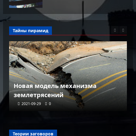
Тайны пирамид
К
Новая модель механизма
г
землетрясений
г
2021-09-29
0
Теории заговоров