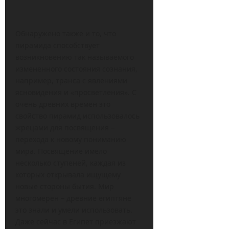
Обнаружено также и то, что
пирамида способствует
возникновению так называемого
измененного состояния сознания,
например, транса с явлениями
ясновидения и «просветления». С
очень древних времен это
свойство пирамид использовалось
жрецами для посвящения –
перехода к новому пониманию
мира. Посвящение имело
несколько ступеней, каждая из
которых открывала ищущему
новые стороны бытия. Мир
многомерен – древние египтяне
это знали и умели использовать.
Даже сейчас в Египет приезжают