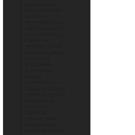
нашего века, –
Ибрагим Вазир-
шах: «На
пирамидах везде,
где только было
место: на полу, на
стенах, на
потолке – были
записаны науки,
известные
египтянам,
нарисованы
звезды,
упомянуты не
только названия
лекарств, но и их
полезные и
вредные
свойства,
перечислялись
особенности
разнообразных