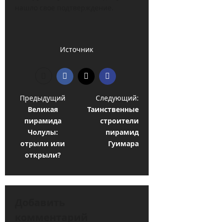
нашло свое подтверждение.
Источник
Н
Предыдущий
Следующий:
Великая
Таинственные
а
пирамида
строители
в
Чолулы:
пирамид
и
отрыли или
Гуимара
открыли?
г
а
ц
Добавить
и
комментарий