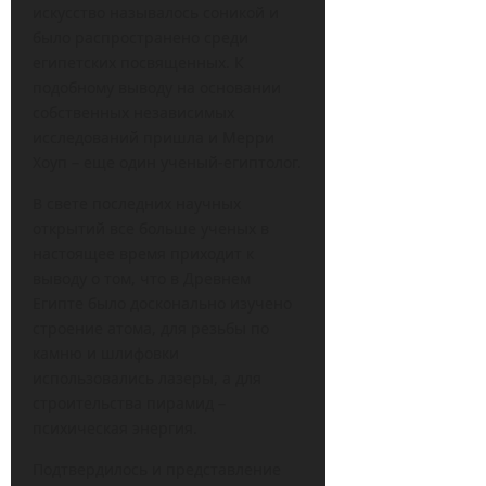
искусство называлось соникой и
было распространено среди
египетских посвященных. К
подобному выводу на основании
собственных независимых
исследований пришла и Мерри
Хоуп – еще один ученый-египтолог.
В свете последних научных
открытий все больше ученых в
настоящее время приходит к
выводу о том, что в Древнем
Египте было досконально изучено
строение атома, для резьбы по
камню и шлифовки
использовались лазеры, а для
строительства пирамид –
психическая энергия.
Подтвердилось и представление