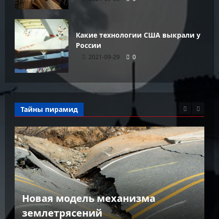
Какие технологии США выкрали у
России
2021-09-29
0
Тайны пирамид
К
Новая модель механизма
г
землетрясений
г