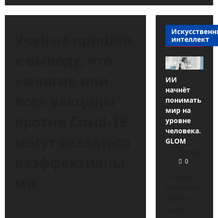
Искусствен
Ученые пришли
интеллект
к выводу, что
«многие или
ИИ
начнёт
все» вакцины
понимать
мир на
против Covid-19
уровне
человека.
могут оказаться
GLOM
2021-09-
неэффективны
25
0
Учёный
ми
Джеффри
Хинтон
нашёл