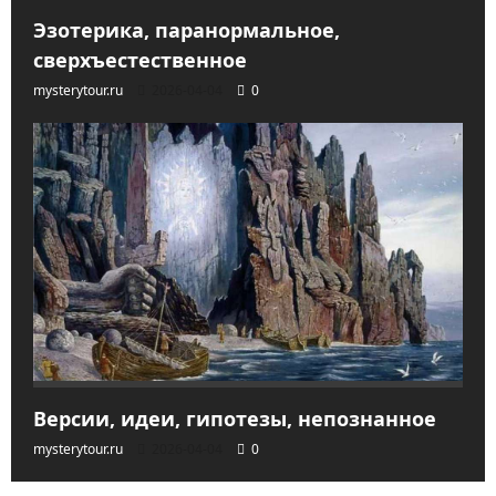
Эзотерика, паранормальное,
сверхъестественное
mysterytour.ru
2026-04-04
0
Версии, идеи, гипотезы, непознанное
mysterytour.ru
2026-04-04
0