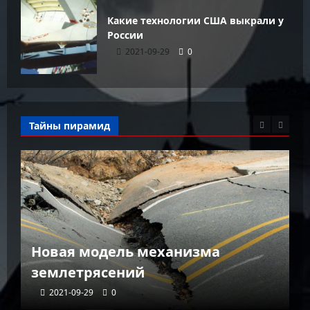
Какие технологии США выкрали у
России
2021-09-29
0
Тайны пирамид
К
Новая модель механизма
г
землетрясений
г
2021-09-29
0