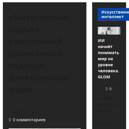
Искусствен
«Вытегорская
интеллект
ладья»-
уникальный
ИИ
начнёт
деревянный
понимать
мир на
ледоход
уровне
человека.
допетровской
GLOM
2021-09-
эпохи
25
0
Учёный
Джеффри
Хинтон
2020-11-29
нашёл
0 комментариев
способ