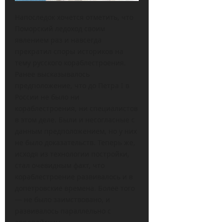
Напоследок хочется отметить, что
Поморский ледоход своим
явлением раз и навсегда
прекратил споры историков на
тему русского кораблестроения.
Ранее высказывалось
предположение, что до Петра I в
России не было ни
кораблестроения, ни специалистов
в этом деле. Были и несогласные с
данным предположением, но у них
не было доказательств. Теперь же,
исходя из технологии постройки,
стал очевидным факт, что
кораблестроение развивалось и в
допетровские времена. Более того
— не было заимствовано, и
развивалось параллельно с