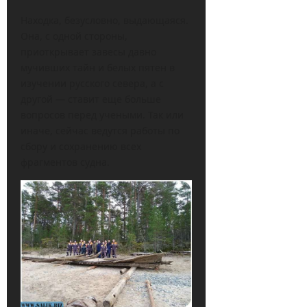
Находка, безусловно, выдающаяся.
Она, с одной стороны,
приоткрывает завесы давно
мучивших тайн и белых пятен в
изучении русского севера, а с
другой — ставит еще больше
вопросов перед учеными. Так или
иначе, сейчас ведутся работы по
сбору и сохранению всех
фрагментов судна.