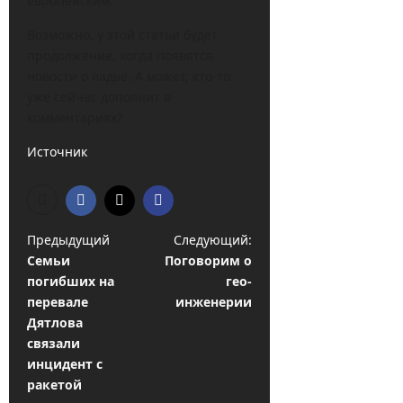
европейским.
Возможно, у этой статьи будет
продолжение, когда появятся
новости о ладье. А может, кто-то
уже сейчас дополнит в
комментариях?
Источник
Н
Предыдущий
Следующий:
Семьи
Поговорим о
а
погибших на
гео-
в
перевале
инженерии
и
Дятлова
связали
г
инцидент с
а
ракетой