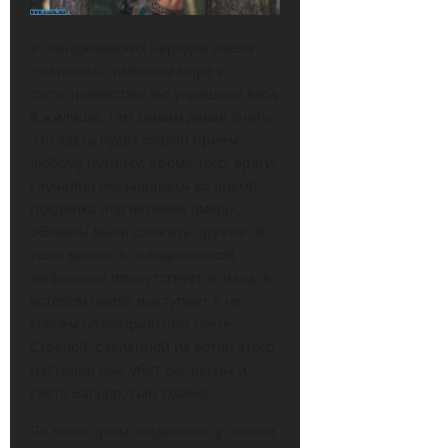
У скандинавских народов омела
считалась символом мира и
гостеприимства; ею украшали вход
в жилище, тем самым давая знать,
что здесь будет оказан прием
любому путнику. Кроме того, враги,
случайно оказавшиеся во время
поединка под ветвями омелы,
обязаны были сложить оружие. В
тоже время, в скандинавской
мифологии присутствует эпизод, в
котором омела выступает в не
совсем благоприятном свете.
Стрелой, сделанной из ветви этого
растения был убит бог весны и
света Бальдр, сын Одина.
По некоторым сведениям, у славян