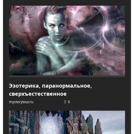
Эзотерика, паранормальное,
сверхъестественное
mysterytour.ru
2026-04-04
0