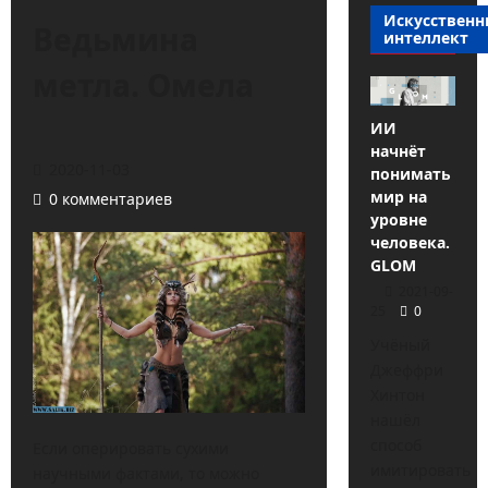
Искусствен
Ведьмина
интеллект
метла. Омела
ИИ
начнёт
2020-11-03
понимать
мир на
0 комментариев
уровне
человека.
GLOM
2021-09-
25
0
Учёный
Джеффри
Хинтон
нашёл
способ
Если оперировать сухими
имитировать
научными фактами, то можно