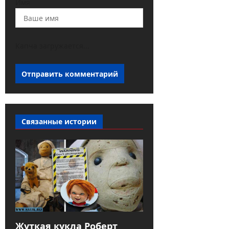
Имя
Капча загружается...
Связанные истории
Жуткая кукла Роберт