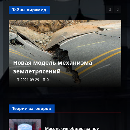
Тайны пирамид
К
Новая модель механизма
г
землетрясений
г
2021-09-29
0
Теории заговоров
Масонские общества при