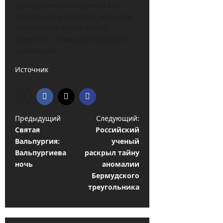
проведении необходимых в их
деятельности ритуалов; впрочем,
применение омелы в этом
качестве — тема для отдельной
публикации.
Источник
Н
Предыдущий
Следующий:
Святая
Российский
а
Вальпургия:
ученый
в
Вальпургиева
раскрыл тайну
и
ночь
аномалии
Бермудского
г
треугольника
а
ц