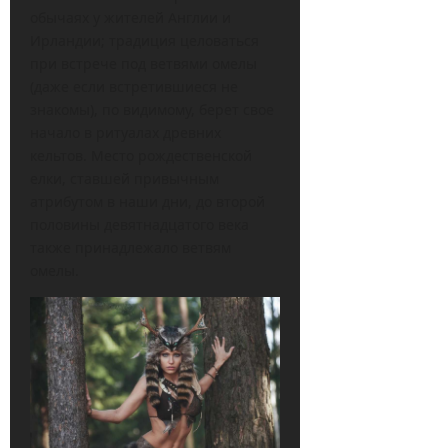
обычаях у жителей Англии и
Ирландии; традиция целоваться
при встрече под ветвями омелы
(даже если встретившиеся не
знакомы), по видимому, берет свое
начало в ритуалах древних
кельтов. Место рождественской
елки, ставшей привычным
атрибутом в наши дни, до второй
половины девятнадцатого века
также принадлежало ветвям
омелы.