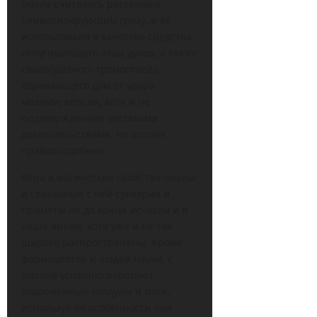
омела считалась растением,
символизирующим грозу, и ее
использовали в качестве средства,
отпугивающего злых духов, а также
своеобразного громоотвода,
охраняющего дом от удара
молнии; версия, хотя и не
подтвержденная весомыми
доказательствами, но вполне
правдоподобная.
Вера в магические свойства омелы
и связанные с ней суеверия и
приметы не до конца исчезли и в
наше время, хотя уже и не так
широко распространены. Кроме
фармацевтов и людей науки, с
омелой успешно работают
современные колдуны и маги,
используя ее особенности при