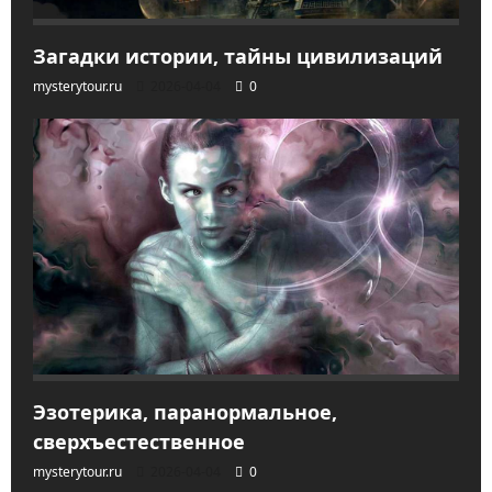
Загадки истории, тайны цивилизаций
mysterytour.ru
2026-04-04
0
Эзотерика, паранормальное,
сверхъестественное
mysterytour.ru
2026-04-04
0