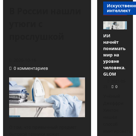
Искусствен
В России нашли
интеллект
утюги с
прослушкой
ИИ
начнёт
понимать
мир на
2020-10-16
уровне
человека.
0 комментариев
GLOM
2021-09-
25
0
Учёный
Джеффри
Хинтон
нашёл
способ
О том, что привычный предмет
имитировать
бытовой техники может