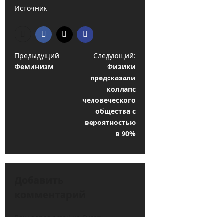
е
Источник
0
л
л
е
к
Н
Предыдущий
Следующий:
т
Феминизм
Физики
а
а
предсказали
в
коллапс
2021-
и
человеческого
09-
общества с
г
11
вероятностью
а
0
в 90%
ц
и
я
Добавить
з
комментарий
а