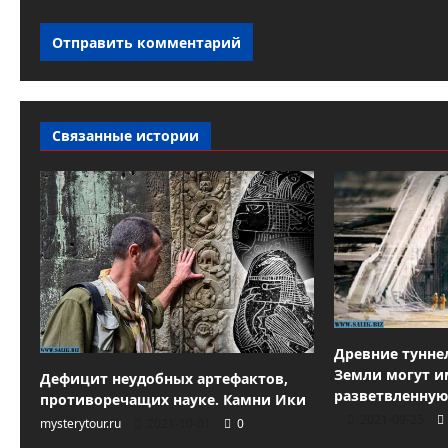
Связанные истории
Древние тунне
Земли могут и
Дефицит неудобных артефактов,
разветвленную
противоречащих науке. Камни Ики
2021-09-25
mysterytour.ru
2021-10-01
0