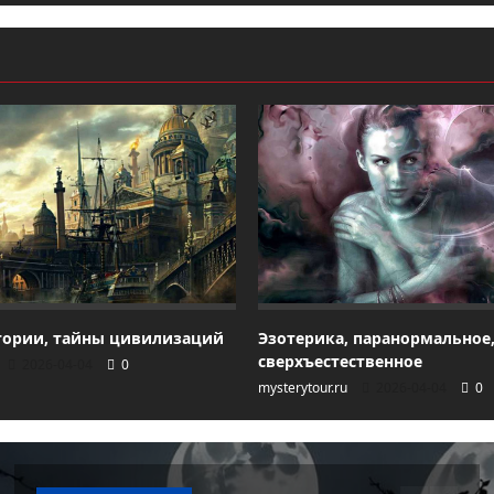
тории, тайны цивилизаций
Эзотерика, паранормальное
сверхъестественное
2026-04-04
0
mysterytour.ru
2026-04-04
0