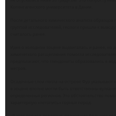
не опускалась ниже 35 градусов? Это попросту нев
Копенгагенского университета в Дании.
После детального химического анализа образцов 
группой исследователей, геологи пришли к выводу
считалось ранее.
Идея о холодном эоцене выдвигалась и ранее, но 
химического расщепления помогла исследователя
предполагают, что глендониты образовались в вод
метров.
Осадочные слои пепла на острове Фур указывают н
в эоцене вполне могли быть ответственны вулкан
определенных регионов. Это обстоятельство помо
характерную «летопись» горных пород.
«В этот период, вероятно, произошло большое кол