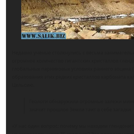
Недавно ученые столкнулись с весьма заниматель
огромное количество гигантских кристаллов гленд
глобальных парниковых условиях раннего эоцена (5
образования этих редких кристаллов карбоната ка
Цельсию.
Геологи обнаружили огромные залежи минер
значит прошлое Земли таит в себе загадки.
«У нас один вопрос: почему мы находим глендонит