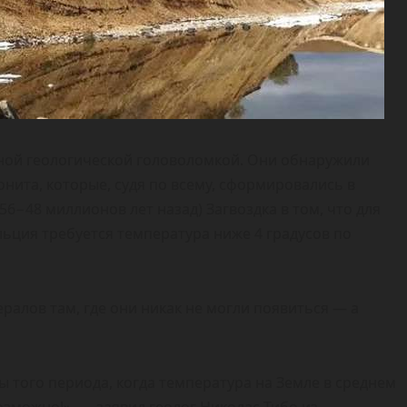
ной геологической головоломкой. Они обнаружили
онита, которые, судя по всему, сформировались в
6−48 миллионов лет назад) Загвоздка в том, что для
льция требуется температура ниже 4 градусов по
алов там, где они никак не могли появиться — а
ы того периода, когда температура на Земле в среднем