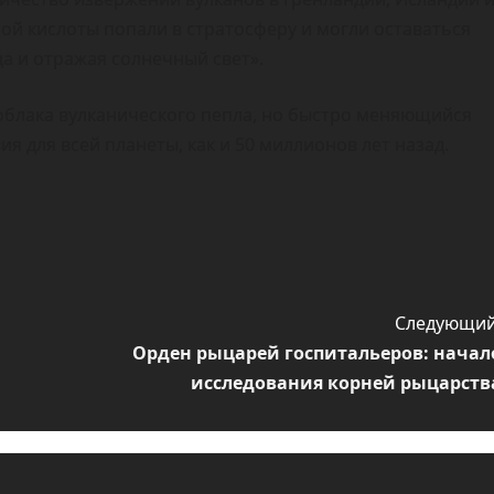
ой кислоты попали в стратосферу и могли оставаться
ца и отражая солнечный свет».
облака вулканического пепла, но быстро меняющийся
я для всей планеты, как и 50 миллионов лет назад.
Следующий
Орден рыцарей госпитальеров: начал
исследования корней рыцарств