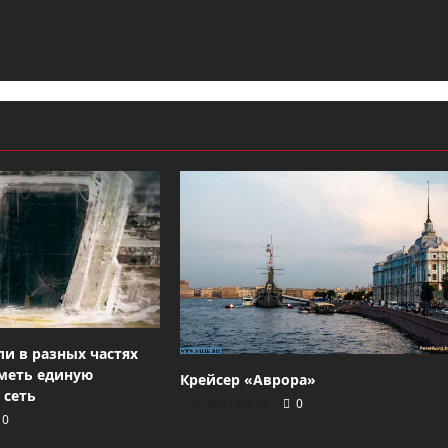
ли в разных частях
меть единую
Крейсер «Аврора»
 сеть
2021-09-20
0
0