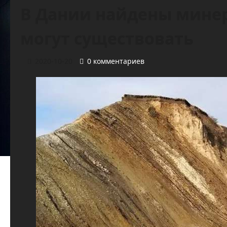
В Дании найдены минер
могут существовать
2020-10-20
0 комментариев