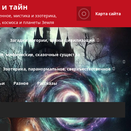
 и тайн
Карта сайта
нное, мистика и эзотерика,
, космоса и планеты Земля
Загадки истории, тайны цивилизаций
ые, мифические, сказочные существа
Эзотерика, паранормальное, сверхъестественное
ьи
Разное
Рассказы