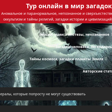
Тур онлайн в мир загадок
Аномальное и паранормальное, непознанное и сверхъестестве
оккультизм и тайны религий, загадки истории и цивилизаций
Версии, идеи, гипотезы, непознанное
Загадки человека, легендарн
Тайны космоса, загадки планеты Земля
Авторские стат
ералы, которые попросту не могут существовать