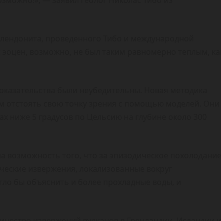
озможно!», — заявил геолог Николас Тибо из
глендонита, проведенного Тибо и международной
: эоцен, возможно, не был таким равномерно теплым, ка
доказательства были неубедительны. Новая методика
м отстоять свою точку зрения с помощью моделей. Они
ах ниже 5 градусов по Цельсию на глубине около 300
а возможность того, что за эпизодическое похолодани
ические извержения, локализованные вокруг
гло бы объяснить и более прохладные воды, и
ичество извержений вулканов в Гренландии, Исландии 