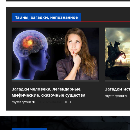
Тайны, загадки, непознанное
Загадки человека, легендарные,
Загадки ис
мифические, сказочные существа
mysterytour.ru
mysterytour.ru
2026-04-04
0