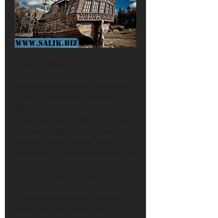
Когда же «Мария Целеста»
достигла пика своей популярности,
в британском журнале появилась
статья «Сообщение Хебекука
Джефсона». Это было наполовину
признание, наполовину страшная
истории о событиях, которые
произошли на корабле после
отплытия. В статье говорилось, что
корабль был проклят с самого
начала. Оказалось, судно стало
беспокоить людей с первого дня.
Плохие знаки начались сразу же
после того, как корабль был