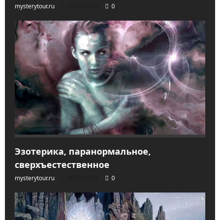
mysterytour.ru
2026-04-04
0
Эзотерика, паранормальное,
сверхъестественное
mysterytour.ru
2026-04-04
0