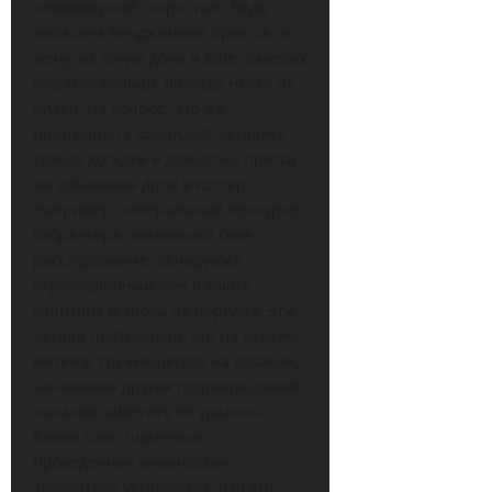
неимоверной скоростью. Ведь
капитана Бенджамина Бриггса, его
жену, их юную дочь и еще семерых
моряков больше никогда никто не
видел. На вопрос, что же
произошло с командой, остались
только догадки и домыслы, пресса
же добавляла дров в костер.
Например, генеральный прокурор
Гибралтара, затеявший свое
расследование, обнаружил
окровавленный меч в каюте
капитана и кровь на перилах. Эти
детали подтолкнули его на версию
мятежа, случившегося на корабле,
но никаких других подтверждений
насилия заметить не удалось.
Более того, тщательно
проведенная химическая
экспертиза установила, что это