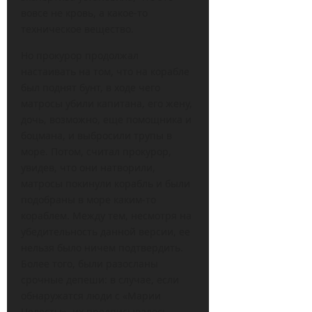
вовсе не кровь, а какое-то
техническое вещество.
Но прокурор продолжал
настаивать на том, что на корабле
был поднят бунт, в ходе чего
матросы убили капитана, его жену,
дочь, возможно, еще помощника и
боцмана, и выбросили трупы в
море. Потом, считал прокурор,
увидев, что они натворили,
матросы покинули корабль и были
подобраны в море каким-то
кораблем. Между тем, несмотря на
убедительность данной версии, ее
нельзя было ничем подтвердить.
Более того, были разосланы
срочные депеши: в случае, если
обнаружатся люди с «Марии
Целесты», их предписывалось