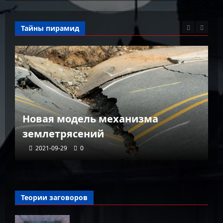
Тайны пирамид
К
Новая модель механизма
г
землетрясений
г
2021-09-29
0
Теории заговоров