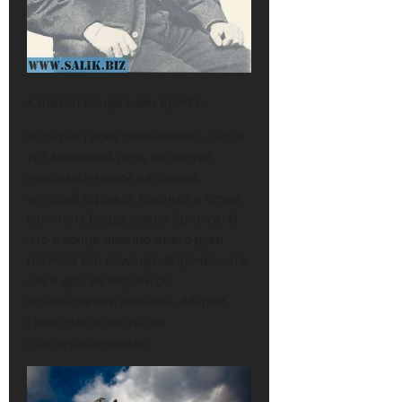
Капитан Бенджамин Бриггс.
В статье также описывалось, что в
тот зловещий день на палубе
находился некий пассажир,
который угрожал команде и семье
капитана Бенджамина Бриггса. И
что в конце именно от его руки
погибла вся команда. Впрочем, эта,
как и другие версии об
исчезновении экипажа «Марии
Целесты» остаются не
подтвержденными.