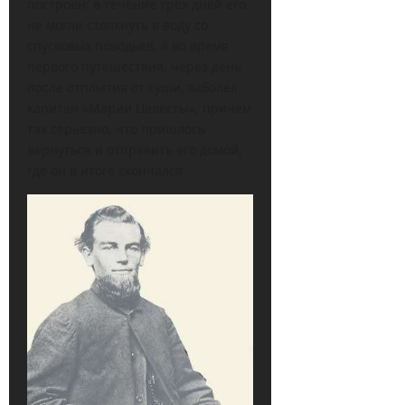
построен: в течение трех дней его
не могли столкнуть в воду со
спусковых поводьев, а во время
первого путешествия, через день
после отплытия от суши, заболел
капитан «Марии Целесты», причем
так серьезно, что пришлось
вернуться и отправить его домой,
где он в итоге скончался.