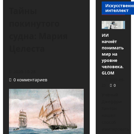
Искусствен
Тайны
интеллект
покинутого
судна: Мария
ИИ
начнёт
Целеста
понимать
мир на
уровне
человека.
2020-10-28
GLOM
0 комментариев
2021-09-
25
0
Учёный
Джеффри
Хинтон
нашёл
способ
имитировать