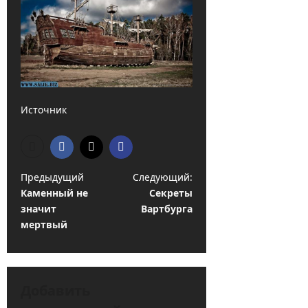
Источник
Н
Предыдущий
Следующий:
Каменный не
Секреты
а
значит
Вартбурга
в
мертвый
и
г
а
Добавить
ц