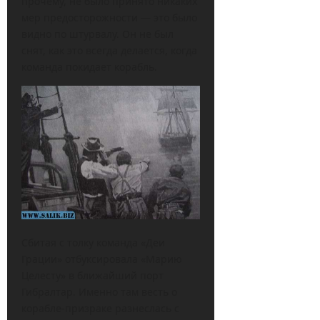
прочему, не было принято никаких
мер предосторожности — это было
видно по штурвалу. Он не был
снят, как это всегда делается, когда
команда покидает корабль.
Сбитая с толку команда «Деи
Грации» отбуксировала «Марию
Целесту» в ближайший порт
Гибралтар. Именно там весть о
корабле-призраке разнеслась с