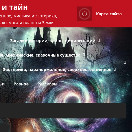
 и тайн
Карта сайта
нное, мистика и эзотерика,
, космоса и планеты Земля
Загадки истории, тайны цивилизаций
ые, мифические, сказочные существа
Эзотерика, паранормальное, сверхъестественное
ьи
Разное
Рассказы