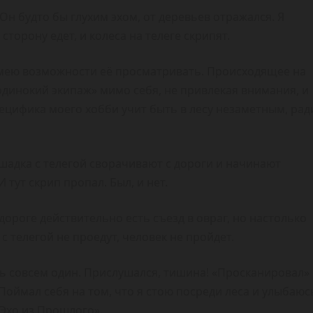
Он будто бы глухим эхом, от деревьев отражался. Я
 сторону едет, и колеса на телеге скрипят.
е имею возможности её просматривать. Происходящее на
одинокий экипаж» мимо себя, не привлекая внимания, и
ецифика моего хобби учит быть в лесу незаметным, рад
ошадка с телегой сворачивают с дороги и начинают
 тут скрип пропал. Был, и нет.
дороге действительно есть съезд в овраг, но настолько
с телегой не проедут, человек не пройдет.
есь совсем один. Прислушался, тишина! «Просканировал»
 Поймал себя на том, что я стою посреди леса и улыбаюс
 «Эхо из Прошлого».