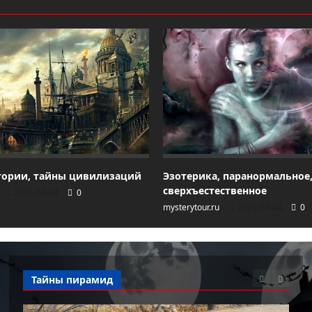
тории, тайны цивилизаций
Эзотерика, паранормальное
сверхъестественное
2026-04-04
0
mysterytour.ru
2026-04-04
0
Тайны пирамид