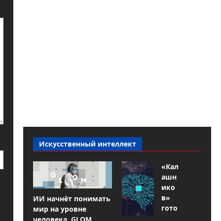
Искусственный интеллект
«Кал
ашн
ико
в»
ИИ начнёт понимать
гото
мир на уровне
вит
человека. GLOM