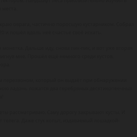
етектором. Ландшафт леса приблизительно изучил в
 места.
 краю оврага, частично поросшую кустарником. Собрал
20 и пошёл вдоль неё счастье своё искать.
я монетка. Дальше иду, снова пик-пик, и вот уже вторая
мигнув мне. Прошёл ещё немного среди кустов,
ора.
м перезвоном, который он выдаёт при обнаружении
в мою ладонь ложатся два серебряных десятикопеечных
а!
еты рассматриваю. Саму дорогу закрывают кусты. И
т телега. Даже стук копыт, издаваемый лошадкой-