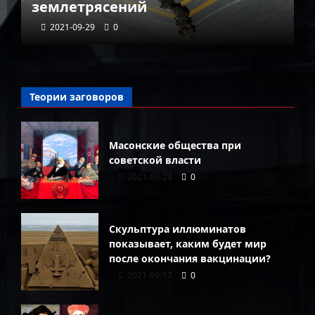
землетрясений
г
2021-09-29
0
Теории заговоров
Масонские общества при
советской власти
2021-09-24
0
Скульптура иллюминатов
показывает, каким будет мир
после окончания вакцинации?
2021-09-17
0