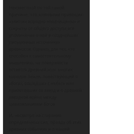
Неизвестной по той самой
причине, что хозяевами правящих
«элиток» изрядно «подчищены» и
сокрыты от общего доступа все
упоминания о ней в позднейших
письменных источниках
древности. Однако, для тех, кто
способен к самостоятельному
мышлению, на поверхности
остается древний эпос многих
народов Земли, повествующий о
«богах, сошедших с небес» или
прилетевших со звезд и о древней
звездной войне между
цивилизациями богов.
И, несмотря на старания
определенных сил, правда об этих
древних событиях и о нашей