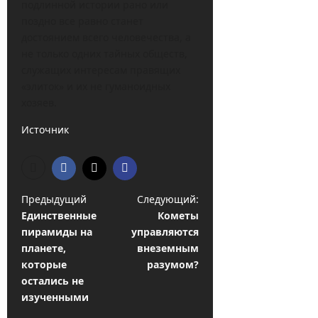
подлинной истории рано или
поздно все равно станет
достоянием всего человечества, а
не только одних тайных обществ,
служащих интересам правящих
«элиток» и их не гуманоидных
хозяев.
Источник
Н
Предыдущий
Следующий:
Единственные
Кометы
а
пирамиды на
управляются
в
планете,
внеземным
и
которые
разумом?
остались не
г
изученными
а