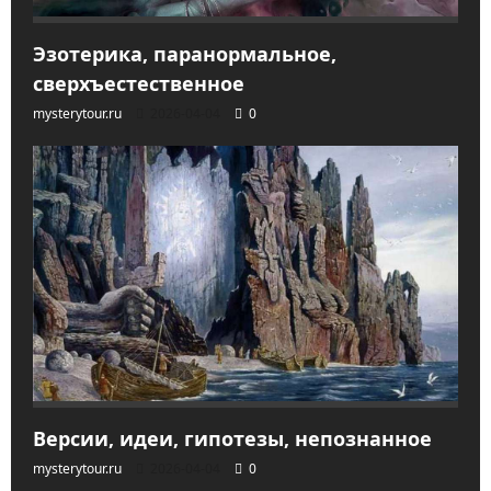
Эзотерика, паранормальное,
сверхъестественное
mysterytour.ru
2026-04-04
0
Версии, идеи, гипотезы, непознанное
mysterytour.ru
2026-04-04
0