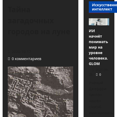
Искусствен
Тайна
интеллект
загадочных
городов на луне
ИИ
начнёт
понимать
мир на
2020-10-17
уровне
человека.
0 комментариев
GLOM
2021-09-
25
0
Учёный
Джеффри
Хинтон
нашёл
способ
имитировать