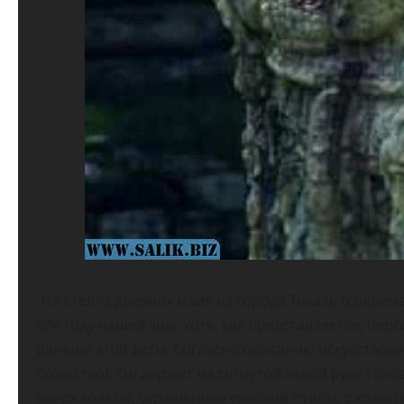
Эта стелла древних майя из города Тикаль (соврем
534 году нашей эры, хотя, как представляется, пе
раньше этой даты. Согласно описанию искусствове
божество). Он держит на согнутой левой руке голо
вверх кольцо, украшенное головой птицы; с кольц