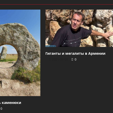
Гиганты и мегалиты в Армении
2021-09-09
0
ь каменюки
0