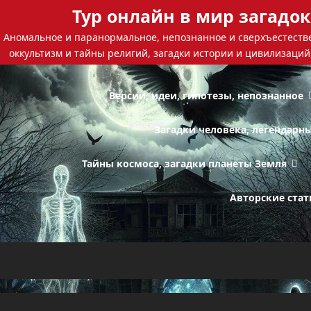
Тур онлайн в мир загадок
Аномальное и паранормальное, непознанное и сверхъестестве
оккультизм и тайны религий, загадки истории и цивилизаций
Версии, идеи, гипотезы, непознанное
Загадки человека, легендарн
Тайны космоса, загадки планеты Земля
Авторские стат