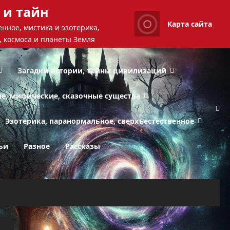
 и тайн
Карта сайта
нное, мистика и эзотерика,
, космоса и планеты Земля
Загадки истории, тайны цивилизаций
ые, мифические, сказочные существа
Эзотерика, паранормальное, сверхъестественное
ьи
Разное
Рассказы