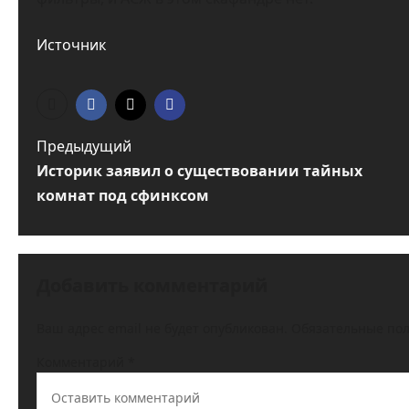
Источник
Н
Предыдущий
Историк заявил о существовании тайных
а
комнат под сфинксом
в
и
г
Добавить комментарий
а
Ваш адрес email не будет опубликован.
Обязательные по
ц
Комментарий
*
и