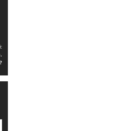
:
.
?