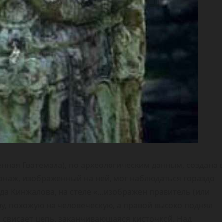
енная Гватемала), по археологическим данным, создана 
рсонаж, изображенный на ней, мог наблюдаться гораздо
да Кинжалова, на стеле «…изображен правитель (или
ву, похожую на человеческую, а правой высоко поднял
а свисает цепь, заканчивающаяся кисточкой. Над