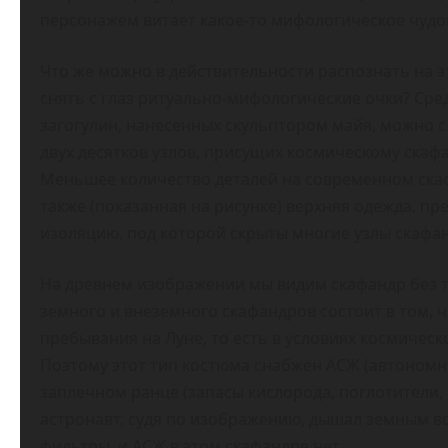
персонажем витает какое-то мифологическое чудо
Что же можно в действительности распознать на эт
снять с глаз ритуально-мифологические очки? Ср
загогулин, нанесенных скульптором майя, можно с
двух десятков узлов, присущих космическому ска
Меньшее количество деталей на современном скафа
также (показанная на рисунке) верхняя одежда, п
изоляцию, под которой скрыты многие узлы скафа
На древнем изображении мы видим скафандр без т
земного и внеземного скафандров состоит в том, 
пребывания на Луне, то есть в условиях космичес
Поэтому этот тип костюма снабжен АСЖ (автоном
заплечном ранце (запасы кислорода, поглотители,
астронавт, судя по изображению, дышал земным в
фильтры, и АСЖ в этом скафандре нет.