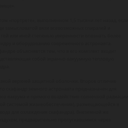
вище».
ом «портрете», выполненном 1,5 тысячи лет назад, есл
еди замысловатой вязи всевозможных спиралей и
 той или иной степенью уверенности опознать более
фандру и оборудованию современного астронавта.
ндре объясняется тем, что в его комплект входит
редставляющая собой экранно-вакуумную тепловую
ндра.
акой верхней защитной оболочки. Второе отличие
что скафандр земного астронавта предназначен для
кого вакуума и прямого воздействия солнечной радиации
ной системой жизнеобеспечения), размещающейся в
 вода для охлаждения скафандра). Внеземной же
оздухом, предварительно пропускавшимся через