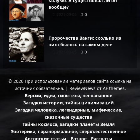
Колумб. А существовал ли он
вообще?
2021-09-05
0
Пророчества Ванги: сколько из
них сбылось на самом деле
2021-09-05
0
© 2026 При использовании материалов сайта ссылка на
источник обязательна.
|
ReviewNews
от AF themes.
Версии, идеи, гипотезы, непознанное
Загадки истории, тайны цивилизаций
Загадки человека, легендарные, мифические,
сказочные существа
Тайны космоса, загадки планеты Земля
Эзотерика, паранормальное, сверхъестественное
Авторские статьи
Разное
Рассказы