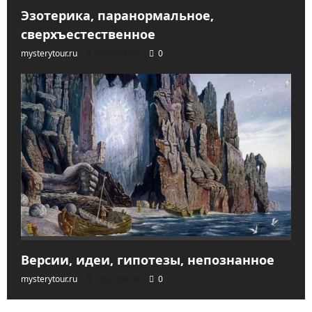
Эзотерика, паранормальное,
сверхъестественное
mysterytour.ru
2026-04-04
0
Версии, идеи, гипотезы, непознанное
mysterytour.ru
2026-04-04
0