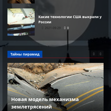
Какие технологии США выкрали у
России
2021-09-29
0
Тайны пирамид
К
Новая модель механизма
г
землетрясений
г