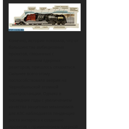
Конечно, история показала, что от
большинства амбициозных
проектов, связанных с
использованием ядерных
реакторов, пришлось отказаться.
Сильнее всего этому
поспособствовала авария на
Чернобыльской атомной
электростанции. Однако в
последние годы с увеличением
качества защитных механизмов
для АЭС наблюдается тенденция
роста интереса к созданию
проектов с применением ядерной