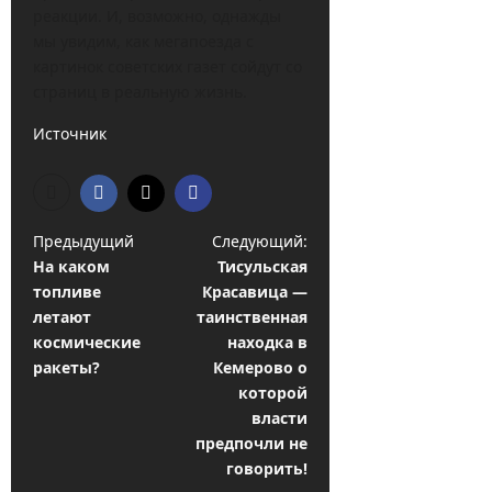
реакции. И, возможно, однажды
мы увидим, как мегапоезда с
картинок советских газет сойдут со
страниц в реальную жизнь.
Источник
Н
Предыдущий
Следующий:
На каком
Тисульская
а
топливе
Красавица —
в
летают
таинственная
и
космические
находка в
ракеты?
Кемерово о
г
которой
а
власти
ц
предпочли не
говорить!
и