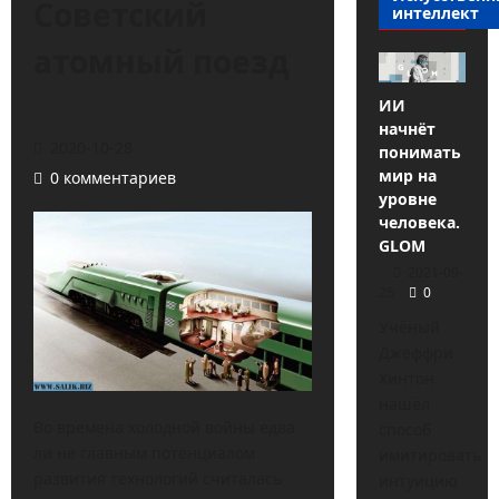
Советский
интеллект
атомный поезд
ИИ
начнёт
2020-10-28
понимать
мир на
0 комментариев
уровне
человека.
GLOM
2021-09-
25
0
Учёный
Джеффри
Хинтон
нашёл
Во времена холодной войны едва
способ
ли не главным потенциалом
имитировать
развития технологий считалась
интуицию