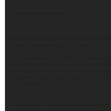
Слово монаха-философа
Также Филофею приписывают пророчество о будуще
праздник Воздвижения Креста Господня.
Суть предсказания такова. Родится на Земле чело
Господу. Он пообещает построить счастливое обще
убьёт царя, а то, что раньше считалось преступл
восприниматься как подвиг. Самому Антихристу бу
Лишь немногие христиане сумеют спастись, и благ
себе.
Но Божьего царства не настанет. Над христианами
научатся летать по воздуху, погружаться в море и