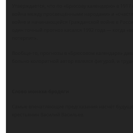
Утверждается, что по «Брюсову календарю» в 1917
война между просвещёнными народами» и «счастл
войне и начинающейся Гражданской войне в России
один точный прогноз касался 1992 года — когда «в
потерпит».
Вообще-то, прогнозы в «Брюсовом календаре» давал
больно колоритной автор являлся фигурой, и трудн
Слово монаха-бродяги
Самые впечатляющие предсказания насчёт будущего
крестьянин Василий Васильев.