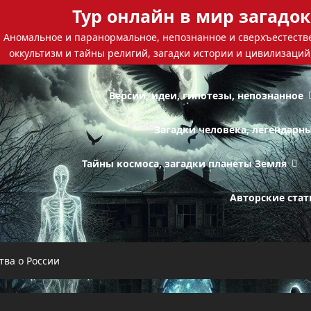
Тур онлайн в мир загадок
Аномальное и паранормальное, непознанное и сверхъестестве
оккультизм и тайны религий, загадки истории и цивилизаций
Версии, идеи, гипотезы, непознанное
Загадки человека, легендарн
Тайны космоса, загадки планеты Земля
Авторские стат
тва о России