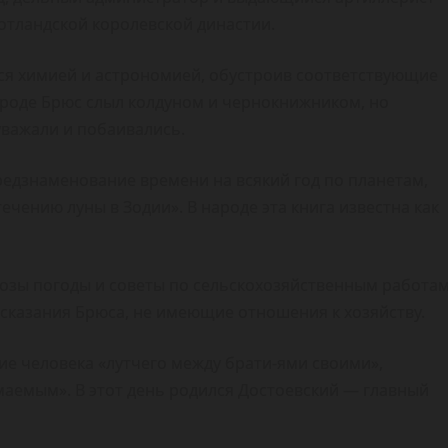
отландской королевской династии.
ся химией и астрономией, обустроив соответствующие
ароде Брюс слыл колдуном и чернокнижником, но
уважали и побаивались.
редзнаменование времени на всякий год по планетам,
чению луны в Зодии». В народе эта книга известна как
нозы погоды и советы по сельскохозяйственным работам
едсказания Брюса, не имеющие отношения к хозяйству.
ние человека «лутчего между брати-ями своими»,
маемым». В этот день родился Достоевский — главный