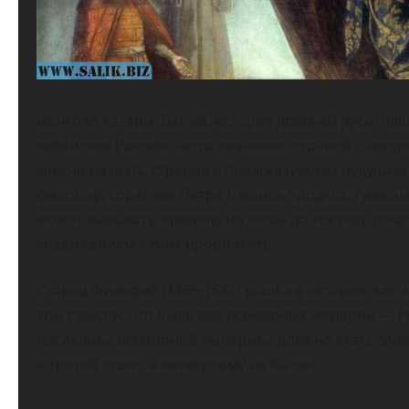
монголо-татары, батый, история древней руси, наш
чингисхан Россию часто называют страной с непр
можно назвать страной с предсказуемым будущим.
философ, соратник Петра I, монах-бродяга, сумас
может вызывать иронию, но лишь до тех пор, пока
содержанием самих пророчеств.
Старец Филофей (1465-1542) вошёл в историю как 
том смысле, что было две всемирных империи — Ри
последней всемирной империей должно стать Моск
а третий стоит, а четвёртому не быти».