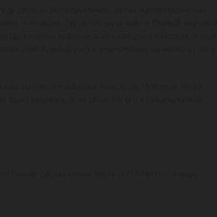
 году должны были громыхать некая «кровопролитная
ивое побоище». Вероятно, речь идёт о Первой мирово
, где стороны сражались за «народное счастье». И ещё
сякий хлеб будет дорог» и «простой народ много от того
ись на 200-летний цикл, то есть до 1909 года. Но уж
о было удержаться не записать его в предсказатели.
 России сделал монах Авель (1757-1841) — в миру