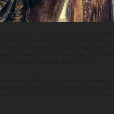
ествие на русь, татарское иго, альтернативная история,
едсказуемым прошлым. Впрочем, с таким же успехом её
 В соответствующих пророчествах отметились монах-
шедший, блаженная и советский школьник. Этот перечен
 не ознакомишься с судьбами предсказателей и
автор концепции Третьего Рима. Обычно её толкуют в
мская и Византийская, — и обе они рухнули. Третьей и
овское княжество, или дословно: «два убо Рима падоша