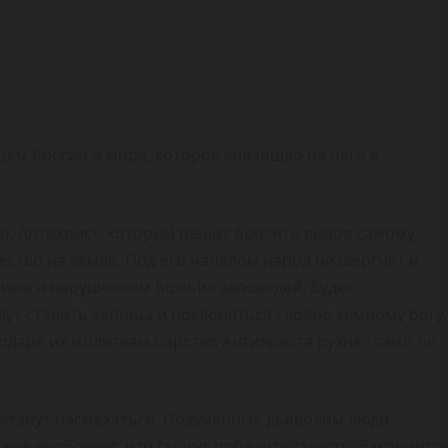
м России и мира, которое снизошло на него в
век-Антихрист, который решит бросить вызов самому
ство на земле. Под его началом народ низвергнет и
ением и нарушением Божьих заповедей, будет
дут ставить капища и поклоняться словно земному богу.
одаря их молитвам царство Антихриста рухнет само по
 станут насмехаться. Подученные дьяволом люди
 даже вообразят, что смогут победить смерть. Закончитс