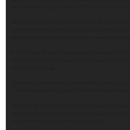
Яков Вилимович Брюс (1669-1735) происходил из ш
Человек разносторонне образованный, он увлекал
лаборатории в Сухаревой башне. Естественно, в н
ненависти почему-то не вызывал — вероятно, его 
В 1709 году в Москве Яков Вилимович выпустил «П
или Предзнаменование действ на каждый день по те
«Брюсов календарь».
Исходя из расположения планет автор давал прог
Но что более всего удивляет читателя, так это пр
Так, на 30 октября 1821 года предвещалось рожде
который обретёт славу благодаря «трудам неподы
специалист по загадочной русской душе.