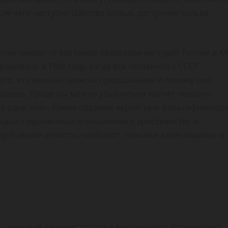
осле чего наступит Царство Божье, доступное только
сматривается как явное предсказание судеб России в XX
одовано в 1994 году, когда все связанное с СССР
ого, кто именно записал предсказание и почему оно
валось. Вроде бы можно улыбнуться насчёт попыток
 не одно «но». Каким образом вероятные фальсификатор
нды» с ироничным отношением к христианству и
ду бывшие атеисты, наоборот, толпами записывались в
ец, дельный администратор и выдающийся артиллерист