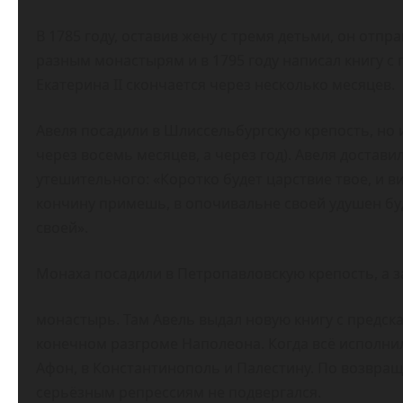
В 1785 году, оставив жену с тремя детьми, он отпр
разным монастырям и в 1795 году написал книгу с
Екатерина II скончается через несколько месяцев.
Авеля посадили в Шлиссельбургскую крепость, но 
через восемь месяцев, а через год). Авеля достави
утешительного: «Коротко будет царствие твое, и 
кончину примешь, в опочивальне своей удушен бу
своей».
Монаха посадили в Петропавловскую крепость, а з
монастырь. Там Авель выдал новую книгу с предс
конечном разгроме Наполеона. Когда всё исполни
Афон, в Константинополь и Палестину. По возвра
серьёзным репрессиям не подвергался.