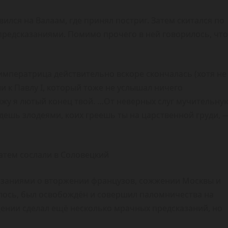
авился на Валаам, где принял постриг. Затем скитался по
 предсказаниями. Помимо прочего в ней говорилось, что
императрица действительно вскоре скончалась (хотя не
ли к Павлу I, который тоже не услышал ничего
вижу я лютый конец твой. …От неверных слуг мучительну
дешь злодеями, коих греешь ты на царственной груди, 
атем сослали в Соловецкий
казаниями о вторжении французов, сожжении Москвы и
лось, был освобождён и совершил паломничества на
щении сделал ещё несколько мрачных предсказаний, но