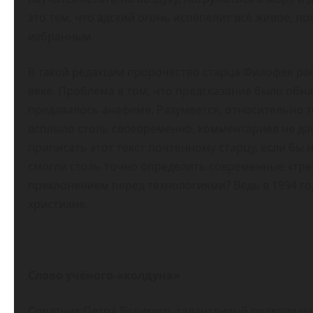
это тем, что адский огонь испепелит всё живое, п
избранным.
В такой редакции пророчество старца Филофея рас
веке. Проблема в том, что предсказание было обнар
предавалось анафеме. Разумеется, относительно т
всплыло столь своевременно, комментариев не да
приписать этот текст почтенному старцу, если бы
смогли столь точно определить современные «тре
преклонением перед технологиями? Ведь в 1994 го
христиане.
Слово учёного-«колдуна»
Соратник Петра Великого, талантливый полковод