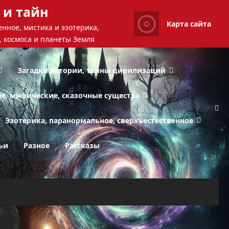
 и тайн
Карта сайта
нное, мистика и эзотерика,
, космоса и планеты Земля
Загадки истории, тайны цивилизаций
ые, мифические, сказочные существа
Эзотерика, паранормальное, сверхъестественное
ьи
Разное
Рассказы