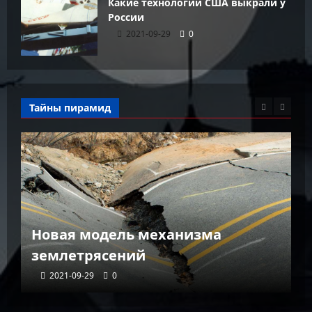
Какие технологии США выкрали у
России
2021-09-29
0
Тайны пирамид
К
Новая модель механизма
г
землетрясений
г
2021-09-29
0