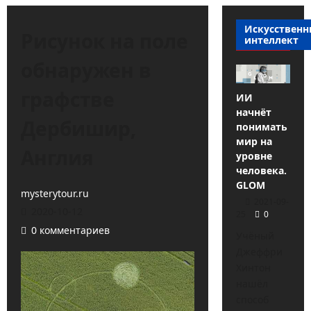
Искусствен
Рисунок на поле
интеллект
обнаружен в
графстве
ИИ
начнёт
Дербишир,
понимать
мир на
Англия
уровне
человека.
GLOM
mysterytour.ru
2021-09-
2020-10-12
25
0
0 комментариев
Учёный
Джеффри
Хинтон
нашёл
способ