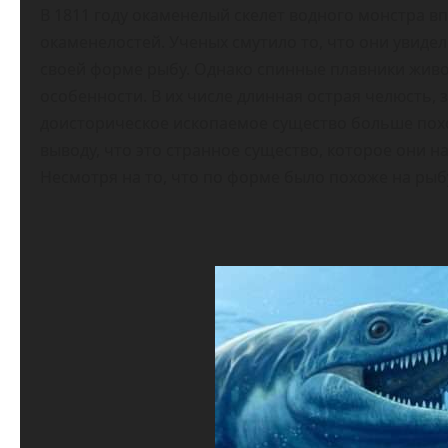
В 1811 году окаменелый скелет водного монстра в
окаменелостей. Ученых смутило то, что они увиде
своей форме рыбу. Однако спинные плавники живо
особенности. В их числе длинная острая челюсть,
доисторическое ископаемое существо больше похо
выводу, что это странное существо, которое они 
Несмотря на то, что по форме было похоже на рыб