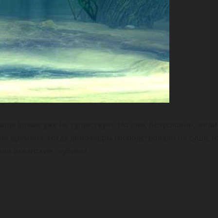
аше время уже не существует. Но они, безусловно, жили
кие времена, когда динозавры господствовали на суше, и
яли океанские глубины…