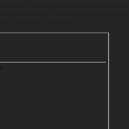
животных с таким же базовым дизайном. Одним из них
до 12 метров в длину. У эласмозавра была чрезвычайно
бычу на расстоянии до 6 метров.