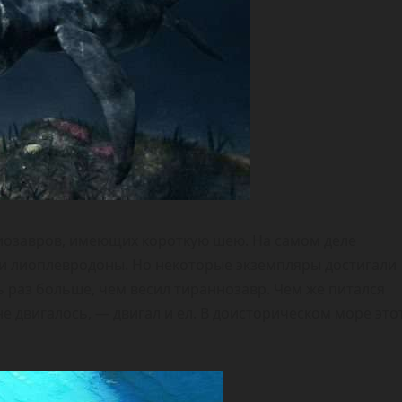
зиозавров, имеющих короткую шею. На самом деле
и лиоплевродоны. Но некоторые экземпляры достигали
ать раз больше, чем весил тираннозавр. Чем же питался
 не двигалось, — двигал и ел. В доисторическом море это