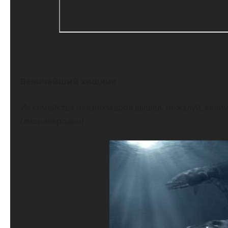
Величайший хищник
Из семейства плезиозавров вышел, пожалуй, вели
(лиоплевродон).