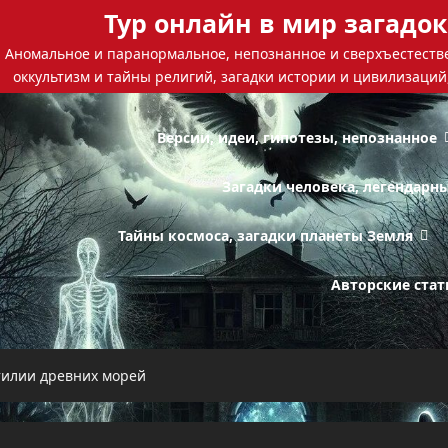
Тур онлайн в мир загадок
Аномальное и паранормальное, непознанное и сверхъестестве
оккультизм и тайны религий, загадки истории и цивилизаций
Версии, идеи, гипотезы, непознанное
Загадки человека, легендарн
Тайны космоса, загадки планеты Земля
Авторские стат
тилии древних морей