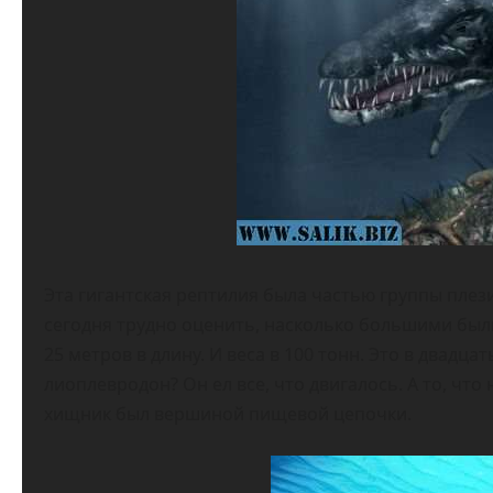
Эта гигантская рептилия была частью группы пле
сегодня трудно оценить, насколько большими был
25 метров в длину. И веса в 100 тонн. Это в двадц
лиоплевродон? Он ел все, что двигалось. А то, что
хищник был вершиной пищевой цепочки.