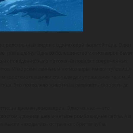
во родственных видов с одинаковой формой тела. Один
5 метров в длину. Однако большинство ихтиозавров были
о их поведение было похоже на повадки современных
китов. И морские свиньи, и ихтиозавры, имеют туловище
да и короткие плавники спереди для управления телом. А
сяца. Это позволяло животным развивать скорость до
птилии времен динозавров. Одно из них — это
хвостом, длинная шея и четыре ромбовидные ласты. А в
е мысли находились острые как бритва зубы.