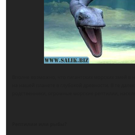
Вполне возможно, что гигантских морских змей в н
на нашей планете в глубокой древности. В те дале
родственники, огромные морские рептилии, насел
Рептилии или рыбы?