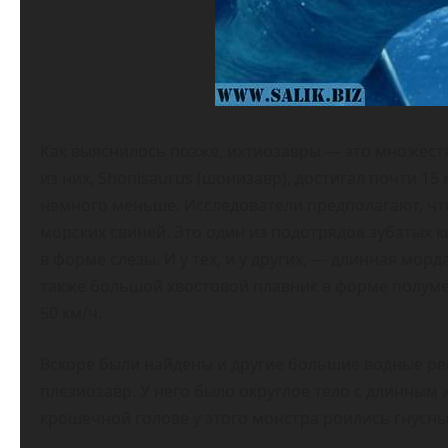
Как выяснилось позже, ихтиозавры — это множест
из них, Shonisaurus (шонизавр), достигал почти 1
немного меньше. Исследователи предполагают, чт
морских свиней. Это один из подотрядов зубатых 
в форме слезы. И у тех, и у других, — длинная мор
также большой хвостовой плавник в форме полуме
50 км/ч.
Вскоре были найдены и другие большие водные ре
плезиозавр. У него было округлое тело с длинным 
крошечной голове у этого монстра роились гнусны