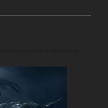
чайший хищник всех времен: Liopleurodon