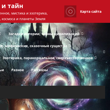
 и тайн
Карта сайта
нное, мистика и эзотерика,
, космоса и планеты Земля
Загадки истории, тайны цивилизаций
ые, мифические, сказочные существа
Эзотерика, паранормальное, сверхъестественное
ьи
Разное
Рассказы