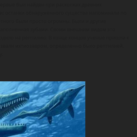
первые был найден при раскопках древних
ли: останки обнаруженного существа напоминали по
тного были просто огромны. Были и другие
 заполненная зубами. Своим внешним видом это
дило на рептилию. В конце концов ученые пришли к
назвали ихтиозавром, определенно было рептилией.
у.