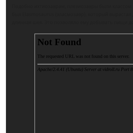
Подобно ихтиозаврам, плезиозавры были классом 
был Elasmosaurus (эласмозавр), который вырастал 
длинная шея. Это позволяло ему добывать пищи до