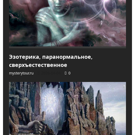
Эзотерика, паранормальное,
сверхъестественное
mysterytour.ru
2026-04-04
0