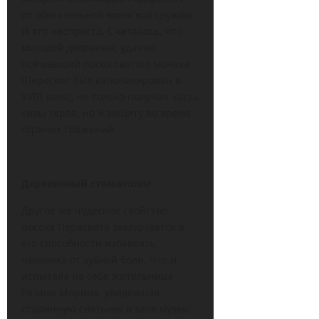
от обязательной воинской службы.
И это неспроста. Считалось, что
молодой дворянин, удачно
поймавший посох святого монаха
(Пересвет был канонизирован в
XVIII веке), не только получал часть
силы героя, но и защиту во время
горячих сражений.
Деревянный стоматолог
Другое же чудесное свойство
посоха Пересвета заключается в
его способности избавлять
человека от зубной боли. Что и
испытала на себе жительница
Рязани Марина, увидевшая
старинную святыню в зале музея.