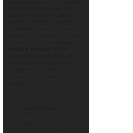
последний раз, прося его даровать
победу русскому оружию. Затем
Пересвет облачился в боевые
доспехи и оставил старцу свой
«дорожный костыль», пообещав
вернуться за ним после сражения.
Кроме того, в этой же пещере, а
затем и в часовне Дмитрия
Солунского, возведённой на её
месте, долгое время хранились
клобук, мантия и чётки героя,
которые, к сожалению, ныне
утеряны.
Знаете ли вы
что…
Обычно на
православных