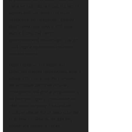
так и не смог. Шли годы. На месте
маленькой часовни, что была
заложена, по преданию, самим
Дмитрием Донским, в XVII веке
вырос большой Свято-
Дмитриевский монастырь, где до
1924 года и хранилась святыня
монаха-воина.
Надо сказать, что чудесные
свойства посоха проявились ещё в
конце XVII столетия. Не случайно
же молодые дворяне Рязани,
покидая отчий дом и отправляясь
на ратную службу, пробовали на
нём свою силушку. Недоросли
подбрасывали посох вверх, затем
старались поймать, не дав ему
коснуться земли, а также