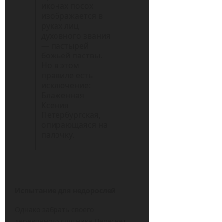
иконах посох
изображается в
руках лиц
духовного звания
— пастырей
божьей паствы.
Но в этом
правиле есть
исключение:
Блаженная
Ксения
Петербургская,
опирающаяся на
палочку.
Испытание для недорослей
Однако забрать своего
деревянного спутника Пересвет