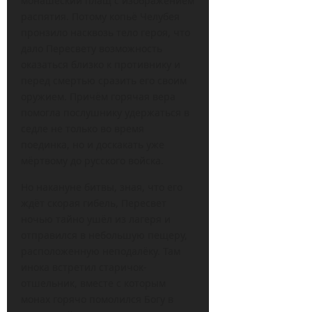
монашеский плащ с изображением
распятия. Потому копьё Челубея
пронзило насквозь тело героя, что
дало Пересвету возможность
оказаться близко к противнику и
перед смертью сразить его своим
оружием. Причём горячая вера
помогла послушнику удержаться в
седле не только во время
поединка, но и доскакать уже
мёртвому до русского войска.
Но накануне битвы, зная, что его
ждёт скорая гибель, Пересвет
ночью тайно ушёл из лагеря и
отправился в небольшую пещеру,
расположенную неподалёку. Там
инока встретил старичок-
отшельник, вместе с которым
монах горячо помолился Богу в