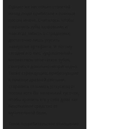
Однако же несколько столетий
назад люди прибегали к помощи
посоха иначе. Считалось, чтобы
сохранить зубы здоровыми и
навсегда забыть о страданиях,
достаточно лишь укусить
навершие артефакта. И потому
сегодня его пик, «украшенный»
множеством отпечатков зубов,
смотрится довольно неприглядно.
Также страждущие, прибегнувшие
к помощи древней святыни,
старались отломить (откусить) от
посоха хотя бы маленький кусочек,
чтобы хранить его у себя дома как
безотказное средство от
мучительной боли.
Такое потребительское отношение