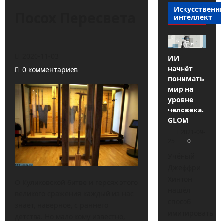
Искусствен
Посох Пересвета
интеллект
2020-11-03
ИИ
начнёт
0 комментариев
понимать
мир на
уровне
человека.
GLOM
2021-09-
25
0
Учёный
Джеффри
Хинтон
О Куликовской битве и героях этого
нашёл
великого сражения каждый из нас
способ
знает, наверное, с раннего
имитировать
детства. Но мало кому известно,