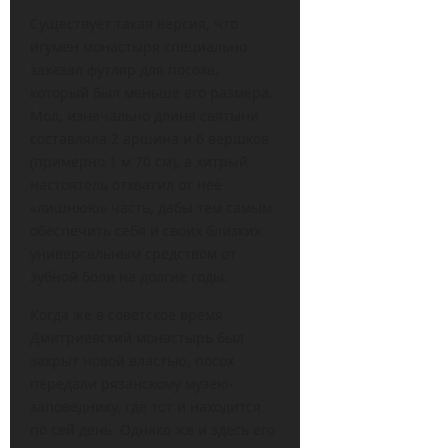
Существует такая версия, что
игумен монастыря специально
заказал футляр для посоха,
который был меньше его размера.
Мол, изначально длина святыни
составляла 2 аршина и 6 вершков
(примерно 1 м 70 см), а хитрый
настоятель отхватил от неё
«лишнюю» часть, дабы тем самым
обеспечить себя и своих близких
универсальным средством от
зубной боли на долгие годы.
Когда же в советское время
Дмитриевский монастырь был
закрыт новой властью, посох
передали рязанскому музею-
заповеднику, где тот и находится
по сей день. Однако же и здесь его