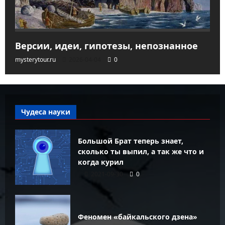
Версии, идеи, гипотезы, непознанное
mysterytour.ru
2026-04-04
0
Чудеса науки
Большой Брат теперь знает,
сколько ты выпил, а так же что и
когда курил
2021-09-30
0
Феномен «байкальского дзена»