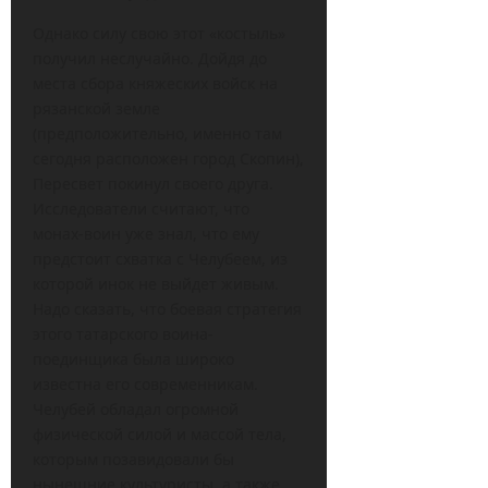
Однако силу свою этот «костыль»
получил неслучайно. Дойдя до
места сбора княжеских войск на
рязанской земле
(предположительно, именно там
сегодня расположен город Скопин),
Пересвет покинул своего друга.
Исследователи считают, что
монах-воин уже знал, что ему
предстоит схватка с Челубеем, из
которой инок не выйдет живым.
Надо сказать, что боевая стратегия
этого татарского воина-
поединщика была широко
известна его современникам.
Челубей обладал огромной
физической силой и массой тела,
которым позавидовали бы
нынешние культуристы, а также