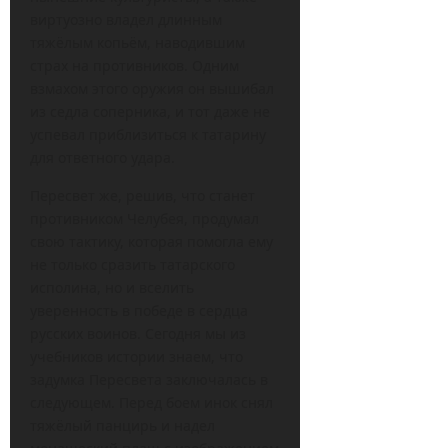
виртуозно владел длинным
тяжёлым копьём, наводившим
страх на противников. Одним
взмахом этого оружия он вышибал
из седла соперника, и тот даже не
успевал приблизиться к татарину
для ответного удара.
Пересвет же, решив, что станет
противником Челубея, продумал
свою тактику, которая помогла ему
не только сразить татарского
исполина, но и вселить
уверенность в победе в сердца
русских воинов. Сегодня мы из
учебников истории знаем, что
задумка Пересвета заключалась в
следующем. Перед боем инок снял
тяжёлый панцирь и надел