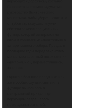
верующих к дорожному костылю
Пересвета заставило задуматься
руководство Дмитриевского
монастыря. Дабы уберечь святыню
от зубов страждущих, игумен
обители заказал специальный
футляр, который запирался на
ключ и хранился исключительно в
алтаре главного собора. Правда, в
последние годы перед закрытием
монастыря заветный посох сменил
«дислокацию», переместившись,
за клирос.
Однако в большие праздники или
же в особых случаях святыня в
футляре выносилась в
центральный придел, где
верующим разрешалось
прикладываться к ней.