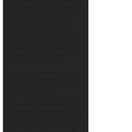
«упражнялись с ним в различных
движениях». Следует отметить, что
данное испытание было
непростым, так как дорожный
костыль Пересвета достигает
почти полутора метров в высоту.
Диаметр же его составляет сверху
4,25 вершка (20 см), а снизу — 3,5
вершка (около 16 см). Весит посох
более двух килограммов.
Можно лишь представить, каким
богатырским сложением обладал
Пересвет, раз соорудил себе столь
внушительный посох.
Испытание с посохом дворянские
отпрыски выполняли вплоть до
выхода в свет закона «О вольности
дворянской» Екатерины Великой,
который освобождал недорослей