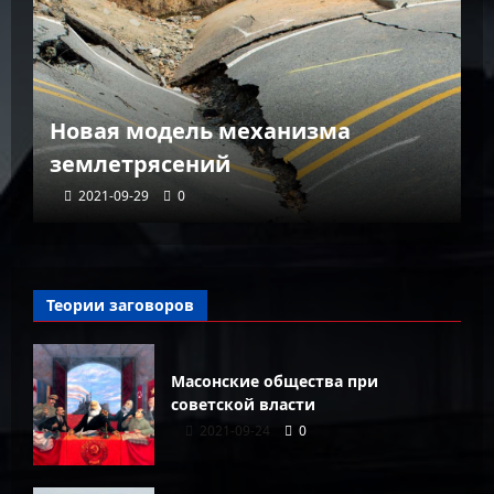
К
Новая модель механизма
г
землетрясений
г
2021-09-29
0
Теории заговоров
Масонские общества при
советской власти
2021-09-24
0