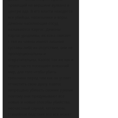
правящий на вершине вулкана в
центре ада. В его власти находятся
все убийцы, насильники и воры.
Демоны населяющие сосуд
называются Каргос. Демоны
Каргос уродливы, их кожа свисает
с тел их члены имеют лишние
суставы либо их отсутствие, они не
пропорциональны и
отвратительны. Каогос так же как и
Фоусы часто посещают внешний
мир, для того чтобы убить
грешника перед тем как он успеет
отчистить свою душу. Каргос
запрещено убивать своими руками
поэтому они придумывают все
новые и новые способы убийства,
несчастный случай, катаклизм,
стихийное бедствие это все может