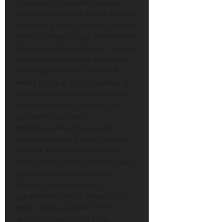
оторваться. Они манили меня к
себе и воплощали в жизнь все мои
желания. Я знал, кто они. Это были
суккубы дочери Гзара, они питают
своим молоком детей ада, получая
это молоко из тел не родившихся
детей обреченных на вечный
немой плачь в грязи и помоях. В
восточных землях живут инкубы
младшие братья суккубов. Они
управляют шахтами,
добывающими металлы для
адского легиона, и куют для него
доспехи. Грешники известные
своим обжорством обречены здесь
зубами прогрызать землю в
поисках этих металлов, со
временем их зубы стираются, и
тогда инкубы срывают плоть с их
лиц заставляя продолжать