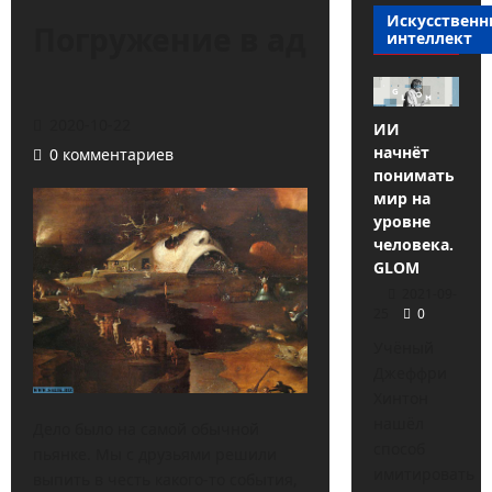
Искусствен
Погружение в ад
интеллект
2020-10-22
ИИ
начнёт
0 комментариев
понимать
мир на
уровне
человека.
GLOM
2021-09-
25
0
Учёный
Джеффри
Хинтон
нашёл
Дело было на самой обычной
способ
пьянке. Мы с друзьями решили
имитировать
выпить в честь какого-то события,