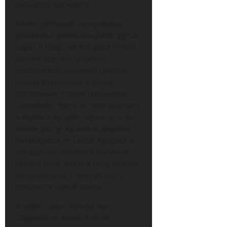
быть дело рук Каргос.
Вечно цветущий сад кровавых
деревьев и разлагающихся трупов
царит в графстве Аттораса пятого
демона ада. Это графство
находится на северной стороне
кольца Вельзевула, и звучит
постоянным стоном грешников
самоубийц. Здесь их тела врастают
в землю и пускают корни, а по их
жилам растут кровавые деревья
питающиеся их силой. Прорастая
эти деревья лопаются выпуская
наружу семя, падая в серу, которое
превращается в яйцо из коего
рождается новый демон.
Я видел самых прекрасных
созданий на земле и не мог