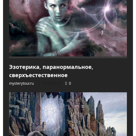
Эзотерика, паранормальное,
сверхъестественное
mysterytour.ru
2026-04-04
0