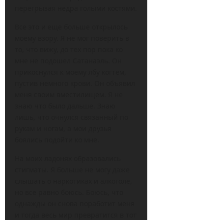
перегрызая недра голыми костями.
Все это и еще больше открылось
моему взору. Я не мог поверить в
то, что вижу, до тех пор пока ко
мне не подошел Сатанаэль. Он
прикоснулся к моему лбу когтем,
пустив немного крови. Он объявил
меня своим вместилищем. Я не
знаю что было дальше. Знаю
лишь, что очнулся связанный по
рукам и ногам, а мои друзья
боялись подойти ко мне.
На моих ладонях образовались
стигматы. Я больше не могу даже
слышать о наркотиках и алкоголе,
но все равно боюсь. Боюсь, что
однажды он снова поработит меня
и тогда весь мир превратится в тот