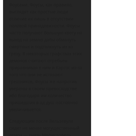
Фоусами. Фоусы, как правило,
выглядят как простые люди
отличие их лишь в отсутствии
половой принадлежности. Фоусы
часто получают большую квоту на
выход на землю дабы обмануть
смертных и подтолкнуть их ко
греху. В некоторых графствах этих
демонов считают отребьем
приравнивая к ним и Каргос из-за
того что они не истязают
грешников, Фоусы же напротив
уверены в своем превосходстве
ибо благодаря им количество
пришедших в ад душ постоянно
увеличивается.
Следующим после Вельзевула
сидит не менее могущественный
демон — князь Мефистофель,