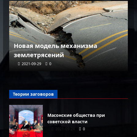
К
Новая модель механизма
г
землетрясений
г
2021-09-29
0
Теории заговоров
Масонские общества при
советской власти
2021-09-24
0