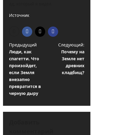
ад, который я видел.
Источник
Н
Предыдущий
Следующий:
Люди, как
Почему на
а
спагетти. Что
Земле нет
в
произойдет,
древних
и
если Земля
кладбищ?
внезапно
г
превратится в
а
черную дыру
ц
и
я
Добавить
з
комментарий