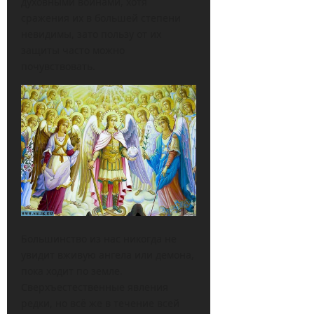
духовными воинами, хотя
сражения их в большей степени
невидимы, зато пользу от их
защиты часто можно
почувствовать.
Большинство из нас никогда не
увидит вживую ангела или демона,
пока ходит по земле.
Сверхъестественные явления
редки, но всё же в течение всей