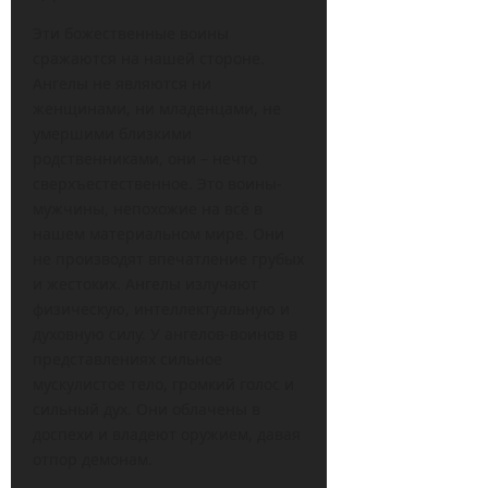
Эти божественные воины
сражаются на нашей стороне.
Ангелы не являются ни
женщинами, ни младенцами, не
умершими близкими
родственниками, они – нечто
сверхъестественное. Это воины-
мужчины, непохожие на всё в
нашем материальном мире. Они
не производят впечатление грубых
и жестоких. Ангелы излучают
физическую, интеллектуальную и
духовную силу. У ангелов-воинов в
представлениях сильное
мускулистое тело, громкий голос и
сильный дух. Они облачены в
доспехи и владеют оружием, давая
отпор демонам.