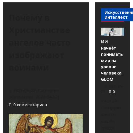
Искусствен
Почему в
интеллект
Христианстве
ангелов часто
ИИ
начнёт
изображают
понимать
мир на
воинами
уровне
человека.
GLOM
2021-09-
2021-08-22 (Последнее
25
0
обновление: 2026-04-02)
Учёный
0 комментариев
Джеффри
Хинтон
нашёл
способ