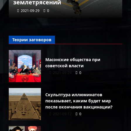
землетрясений
г
2021-09-29
0
Теории заговоров
Масонские общества при
советской власти
2021-09-24
0
Скульптура иллюминатов
показывает, каким будет мир
после окончания вакцинации?
2021-09-17
0