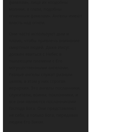
факелам», лица их «подобны
молнии, а глаза, подобны
огненным факелам». Ангелы имеют
власть над огнём.
Они часто используют дым и
пламя, чтобы привлечь внимание
смертных людей. Даже Иисус
должен явиться с Небес в
пылающем пламени с Его
могущественными ангелами.
Разные ангелы служат разным
целям, в этом у них строгая
иерархия. Это ангелы посланники,
служители, воины, поклонники, и
все они являются посланниками
Господа Бога. Они представляют
не себя, а только Бога, передавая
людям Его Закон.