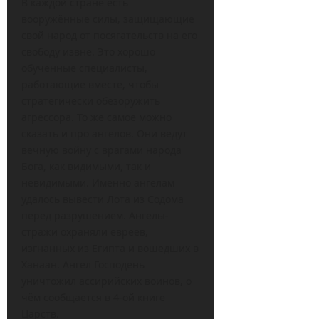
В каждой стране есть
вооружённые силы, защищающие
свой народ от посягательств на его
свободу извне. Это хорошо
обученные специалисты,
работающие вместе, чтобы
стратегически обезоружить
агрессора. То же самое можно
сказать и про ангелов. Они ведут
вечную войну с врагами народа
Бога, как видимыми, так и
невидимыми. Именно ангелам
удалось вывести Лота из Содома
перед разрушением. Ангелы-
стражи охраняли евреев,
изгнанных из Египта и вошедших в
Ханаан. Ангел Господень
уничтожил ассирийских воинов, о
чём сообщается в 4-ой книге
Царств.