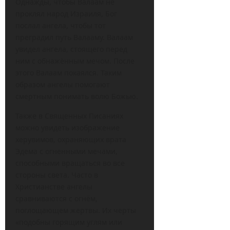
Однажды, чтобы Валаам не
проклял народ Израиля, Бог
послал ангела, чтобы тот
преградил путь Валааму. Валаам
увидел ангела, стоящего перед
ним с обнажённым мечом. После
этого Валаам покаялся. Таким
образом ангелы помогают
смертным понимать волю Божью.
Также в Священных Писаниях
можно увидеть изображение
херувимов, охраняющих врата
Эдема с огненными мечами,
способными вращаться во все
стороны света. Часто в
Христианстве ангелы
сравниваются с огнём,
поглощающем жертвы. Их черты
«подобны горящим углям или