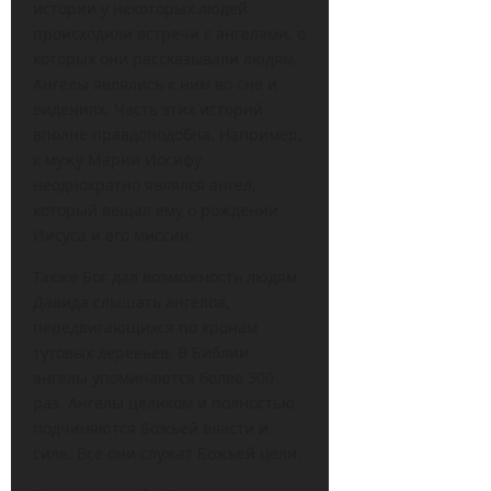
истории у некоторых людей
происходили встречи с ангелами, о
которых они рассказывали людям.
Ангелы являлись к ним во сне и
видениях. Часть этих историй
вполне правдоподобна. Например,
к мужу Марии Иосифу
неоднократно являлся ангел,
который вещал ему о рождении
Иисуса и его миссии.
Также Бог дал возможность людям
Давида слышать ангелов,
передвигающихся по кронам
тутовых деревьев. В Библии
ангелы упоминаются более 300
раз. Ангелы целиком и полностью
подчиняются Божьей власти и
силе. Все они служат Божьей цели.