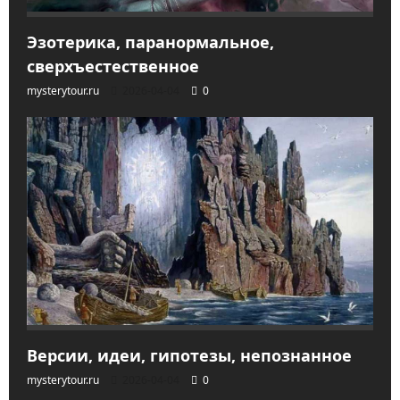
Эзотерика, паранормальное,
сверхъестественное
mysterytour.ru
2026-04-04
0
Версии, идеи, гипотезы, непознанное
mysterytour.ru
2026-04-04
0