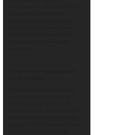
ингредиента — интуиции. И так
же, как интуиция является
неотъемлемым компонентом
творчества, преднамеренное
занятие искусством усиливает
способность к интуитивному
мышлению.
Интуитивные люди доверяют
своей интуиции
Тебе знакомо ощущение, когда
после принятия решения ты
начинаешь чувствовать себя
крайне неуютно, возможно даже
болезненно? Такая аффективная
реакция — это сигнал твоего тела о
том, что принятое на основе