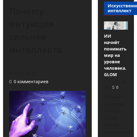
Искусствен
Почему
интеллект
интуиция
сильнее
ИИ
начнёт
интеллекта
понимать
мир на
уровне
человека.
2020-12-15
GLOM
0 комментариев
2021-09-
25
0
Учёный
Джеффри
Хинтон
нашёл
способ
имитировать