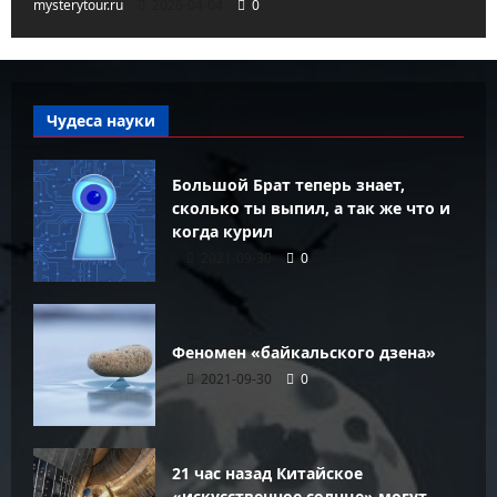
mysterytour.ru
2026-04-04
0
Чудеса науки
Большой Брат теперь знает,
сколько ты выпил, а так же что и
когда курил
2021-09-30
0
Феномен «байкальского дзена»
2021-09-30
0
21 час назад Китайское
«искусственное солнце» могут