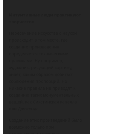
Интуитивные люди практикуют
творчество
Пересечение искусства с наукой
происходит в том месте, где
создание произведения
определяется техническими
правилами. Ну например,
художник, рисующий картину,
знает, каким образом добиться
соблюдения пропорций. Но
никакие правила не приводят к
созданию таких монументальных
вещей, как Сикстинская капелла
или Джоконда.
Создание этих произведений было
возможно только при
использовании важного