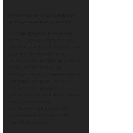
Интуитивные люди доверяют
своему внутреннему голосу
Но услышать свой внутренний
голос — это еще половина дела.
Интуитивных людей от остальных
отличает умение не столько
слышать, сколько прислушиваться
к тому, что говорит им их
интуиция, и не сомневаться в этом.
Это вовсе не значит, что они
полностью игнорируют
аналитическое мышление. Просто
есть разница между
использованием разума как
противовеса интуиции и как
полной ей замены.