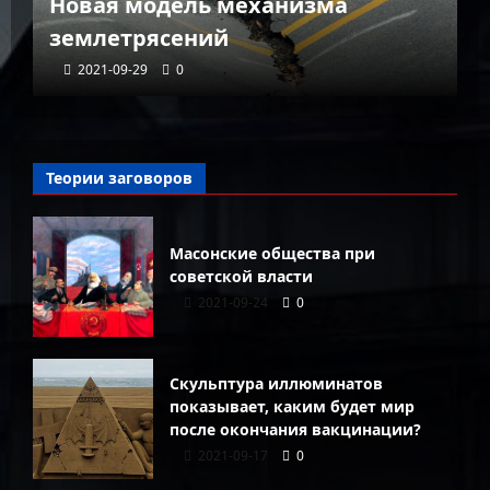
 механизма
городе мира, спрят
й
глубине Тибета
2021-09-29
0
Теории заговоров
Масонские общества при
советской власти
2021-09-24
0
Скульптура иллюминатов
показывает, каким будет мир
после окончания вакцинации?
2021-09-17
0