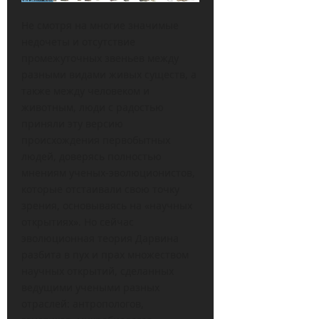
Не смотря на многие значимые
недочеты и отсутствие
промежуточных звеньев между
разными видами живых существ, а
также между человеком и
животным, люди с радостью
приняли эту версию
происхождения первобытных
людей, доверясь полностью
мнениям ученых-эволюционистов,
которые отстаивали свою точку
зрения, основываясь на «научных
открытиях». Но сейчас
эволюционная теория Дарвина
разбита в пух и прах множеством
научных открытий, сделанных
ведущими учеными разных
отраслей: антропологов,