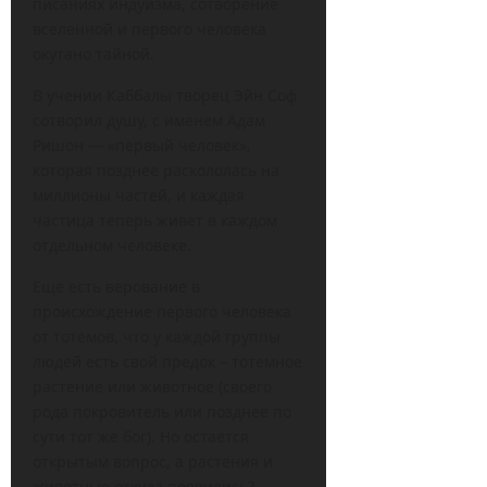
писаниях индуизма, сотворение
вселенной и первого человека
окутано тайной.
В учении Каббалы творец Эйн Соф
сотворил душу, с именем Адам
Ришон — «первый человек»,
которая позднее раскололась на
миллионы частей, и каждая
частица теперь живет в каждом
отдельном человеке.
Еще есть верование в
происхождение первого человека
от тотемов, что у каждой группы
людей есть свой предок – тотемное
растение или животное (своего
рода покровитель или позднее по
сути тот же бог). Но остается
открытым вопрос, а растения и
животные откуда появились?