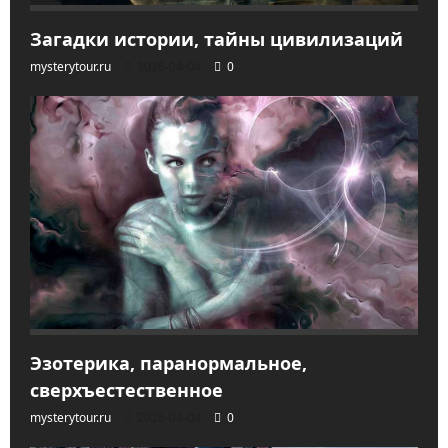
Загадки истории, тайны цивилизаций
mysterytour.ru
2026-04-04
0
Эзотерика, паранормальное,
сверхъестественное
mysterytour.ru
2026-04-04
0