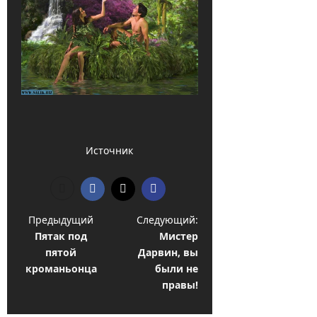
Источник
Н
Предыдущий
Следующий:
Пятак под
Мистер
а
пятой
Дарвин, вы
в
кроманьонца
были не
и
правы!
г