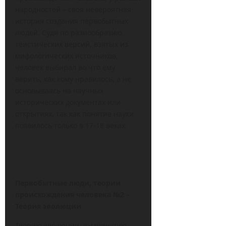
народностей – своя невероятная
история создания первобытных
людей. Судя по разнообразию
теистических версий, взятых из
мифологических источников,
человек выбирал во что ему
верить, как кому нравилось, а не
основываясь на научных
исторических документах или
открытиях, так как понятие науки
появилось только в 17-18 веках.
Первобытные люди, теории
происхождения человека №2 –
Теория эволюции
Теорию эволюции, выдвинутую