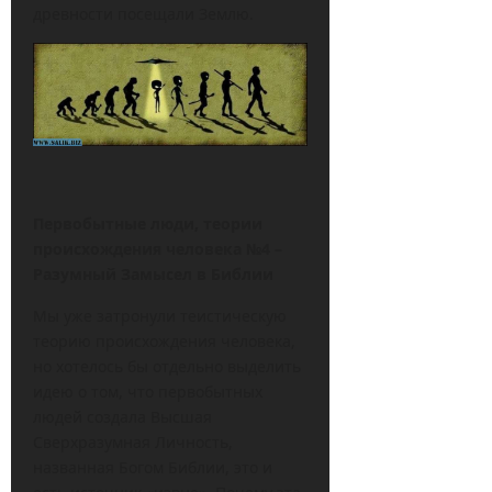
древности посещали Землю.
Первобытные люди, теории
происхождения человека №4 –
Разумный Замысел в Библии
Мы уже затронули теистическую
теорию происхождения человека,
но хотелось бы отдельно выделить
идею о том, что первобытных
людей создала Высшая
Сверхразумная Личность,
названная Богом Библии, это и