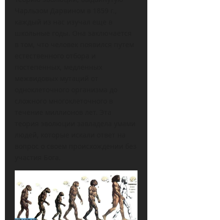
Чарльзом Дарвином в 1859 г.,
каждый из нас изучал еще в
школьные годы. Она заключается
в том, что человек появился путем
естественного отбора и
постепенных, медленных
межвидовых мутаций от
одноклеточного организма до
сложного многоклеточного в
течение миллионов лет. Эта
теория эволюции завладела умами
людей, которые искали ответ на
вопрос о своем происхождении без
участия Бога.