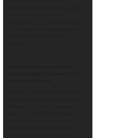
генетиков, микробиологов,
биохимиков, физиков-ядерщиков.
Читайте статьи, которые
доказывают, что теория эволюции
противоречит очевидным фактам,
наблюдаемым в природе и
человеке.
Первобытные люди, теории
происхождения человека №3 –
внеземная теория
Сейчас уже никого не прельщает
мысль, что человек произошел от
обезьяны, но стала популярна
идея, что первобытные люди – это
потомки инопланетян, или
человека создали внеземные
высшие существа, которые в