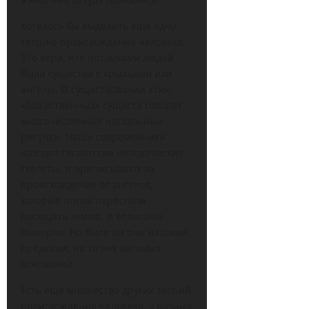
Хотелось бы выделить еще одну
теорию происхождения человека.
Это вера, что потомками людей
были существа с крыльями или
ангелы. О существовании этих
«божественных» существ говорят
многочисленные наскальные
рисунки. Наши современники
находят гигантские человеческие
скелеты, и приписывают их
происхождение от ангелов,
которые потом перестали
посещать землю, и великаны
вымерли. Но были ли они нашими
предками, на то нет весомых
оснований.
Есть еще множество других теорий
происхождения человека, у разных