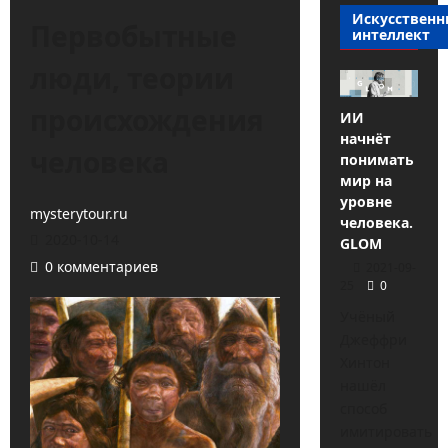
Искусствен
Первобытные
интеллект
люди, теории
происхождения
ИИ
начнёт
человека
понимать
мир на
уровне
mysterytour.ru
человека.
2020-10-14
GLOM
0 комментариев
2021-09-
25
0
Учёный
Джеффри
Хинтон
нашёл
способ
имитировать