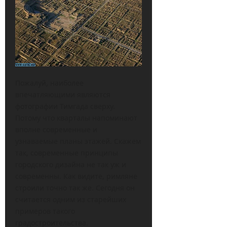
Пожалуй, наиболее
впечатляющими являются
фотографии Тимгада сверху.
Потому что кварталы напоминают
вполне современные и
узнаваемые планы этажей. Скажем
так, современные принципы
городского дизайна не так уж и
современны. Как видите, римляне
строили точно так же. Сегодня он
считается одним из старейших
примеров такого
градостроительства.