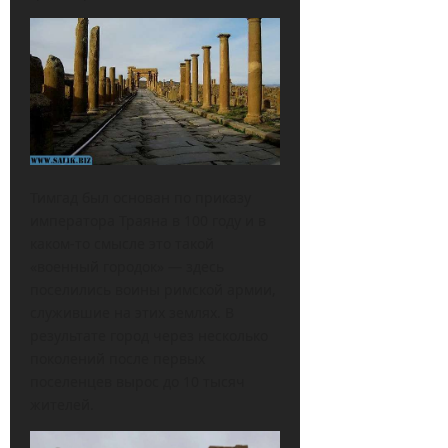
Тимгад был основан по приказу
императора Траяна в 100 году и в
каком-то смысле это такой
«военный городок» — здесь
поселились воины римской армии,
служившие на этих землях. В
результате город через несколько
поколений после первых
поселенцев вырос до 10 тысяч
жителей.