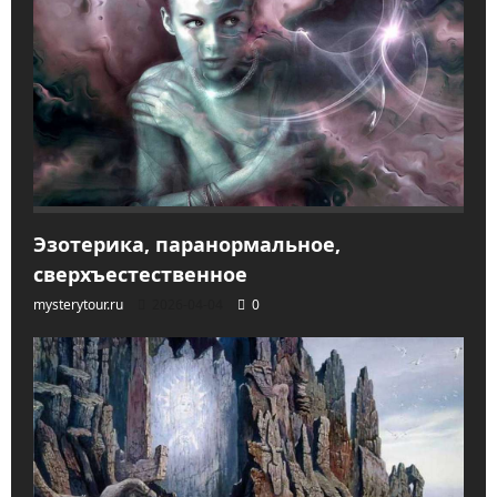
Эзотерика, паранормальное,
сверхъестественное
mysterytour.ru
2026-04-04
0