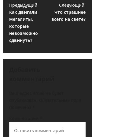
Н
Предыдущий
Следующий:
Как двигали
Что страшнее
а
мегалиты,
всего на свете?
в
которые
и
невозможно
сдвинуть?
г
а
ц
Добавить
и
комментарий
я
з
Ваш адрес email не будет
а
опубликован.
Обязательные поля
помечены
*
п
и
Комментарий
*
с