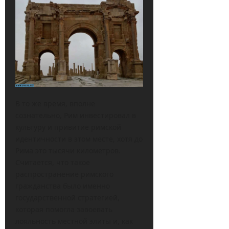
В то же время, вполне
сознательно, Рим инвестировал в
культуру и привитие римской
идентичности в этом месте, хотя до
Рима это тысячи километров.
Считается, что такое
распространение римского
гражданства было именно
государственной стратегией,
которая помогла завоевать
лояльность местной элиты и, как