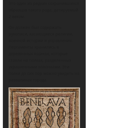
Это один из редких сохранившихся
образцов такого рода, датируемый
2 веком.
Он должен был содержать
рукописи, касающиеся религии,
военной истории и управления.
Пергаменты хранились в
деревянных ящиках, которые
стояли на полках, разделенных
украшенными колоннами. Эти
полки до сих пор можно увидеть на
развалинах города.