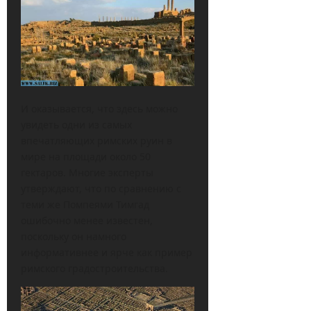
И оказывается, что здесь можно
увидеть одни из самых
впечатляющих римских руин в
мире на площади около 50
гектаров. Многие эксперты
утверждают, что по сравнению с
теми же Помпеями Тимгад
ошибочно менее известен,
поскольку он намного
информативнее и ярче как пример
римского градостроительства.