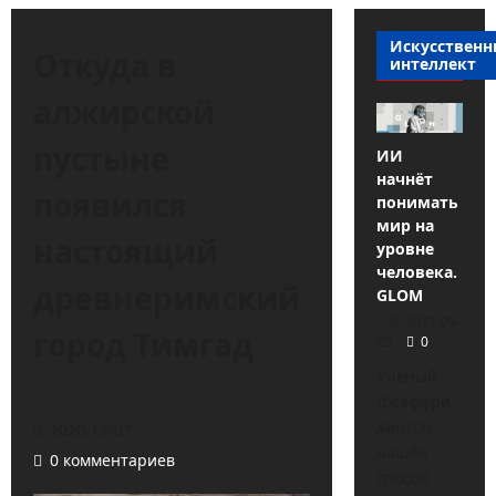
Искусствен
Откуда в
интеллект
алжирской
пустыне
ИИ
начнёт
появился
понимать
мир на
настоящий
уровне
человека.
древнеримский
GLOM
2021-09-
город Тимгад
25
0
Учёный
Джеффри
Хинтон
2020-12-07
нашёл
0 комментариев
способ