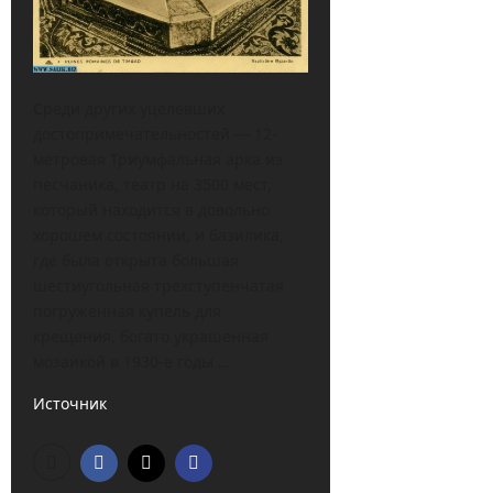
Среди других уцелевших
достопримечательностей — 12-
метровая Триумфальная арка из
песчаника, театр на 3500 мест,
который находится в довольно
хорошем состоянии, и базилика,
где была открыта большая
шестиугольная трехступенчатая
погруженная купель для
крещения, богато украшенная
мозаикой в 1930-е годы …
Источник