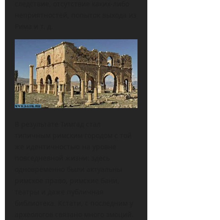
следствие, отсутствие каких-либо
неприятностей, попыток выхода из
Рима и т. д.
В результате Тимгад стал
типичным римским городом с той
же идентичностью на уровне
повседневной жизни: здесь
одновременно были актуальны
римское право, римские бани,
театры и даже публичная
библиотека. Кстати, с последним у
археологов связано много эмоций.