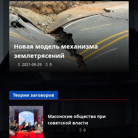
К
Новая модель механизма
г
землетрясений
г
2021-09-29
0
Теории заговоров
Масонские общества при
советской власти
2021-09-24
0