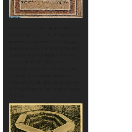
Кроме того, на сегодняшний день
сохранилось до 14 бань. Одной из
удивительных «ванных» находок,
среди прочего, является мозаика с
изображением римских тапочек с
надписью BENE LAVA, что в
переводе означает «колодец для
стирки». Эта мозаика входит в
большую коллекцию из более чем
200 подобных мозаик, найденных в
Тимгаде.