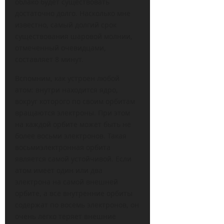
облако будет существовать
достаточно долго. Насколько мне
известно, самый долгий срок
существования шаровой молнии,
отмеченный очевидцами,
составляет 8 минут.
Вспомним, как устроен любой
атом: внутри находится ядро,
вокруг которого по своим орбитам
вращаются электроны. При этом
на каждой орбите может быть не
более восьми электронов. Такая
восьмиэлектронная орбита
является самой устойчивой. Если
атом имеет один или два
электрона на самой внешней
орбите, а все внутренние орбиты
содержат по восемь электронов, он
очень легко теряет внешние