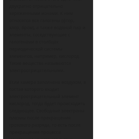
двукратно отрицательно
заряженными ионами. К ним
относятся все галогены (фтор,
хлор, бром), а также водяной пар и
элементы, соседствующие с
галогенами в столбцах
периодической системы
элементов, например, кислород.
Такие вещества называются
электроотрицательными.
Если камера заполнена воздухом, в
состав которого входит
электроотрицательный элемент
кислород, тогда будет происходить
следующее. Свободные электроны
плазмы после прекращения
грозового разряда, то есть после
прекращения процесса