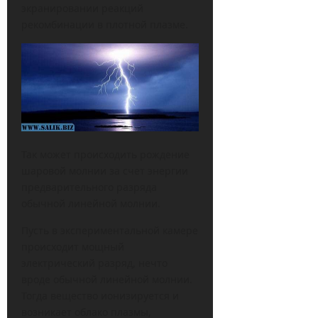
экранировании реакций
рекомбинации в плотной плазме.
Так может происходить рождение
шаровой молнии за счет энергии
предварительного разряда
обычной линейной молнии.
Пусть в экспериментальной камере
происходит мощный
электрический разряд, нечто
вроде обычной линейной молнии.
Тогда вещество ионизируется и
возникает облако плазмы,