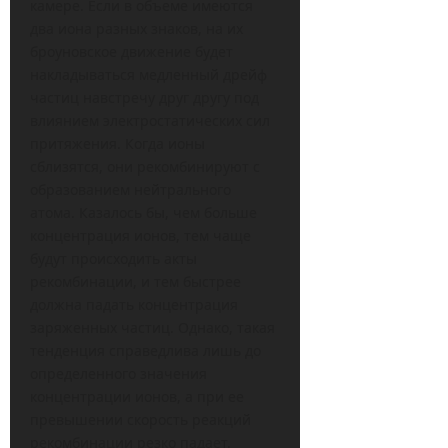
камере. Если в объеме имеются
два иона разных знаков, на их
броуновское движение будет
накладываться медленный дрейф
частиц навстречу друг другу под
влиянием электростатических сил
притяжения. Когда ионы
сблизятся, они рекомбинируют с
образованием нейтрального
атома. Казалось бы, чем больше
концентрация ионов, тем чаще
будут происходить акты
рекомбинации, и тем быстрее
должна падать концентрация
заряженных частиц. Однако, такая
тенденция справедлива лишь до
определенного значения
концентрации ионов, а при ее
превышении скорость реакций
рекомбинации резко падает.