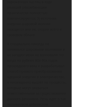
заряженных частиц в ходе
реакций рекомбинации
практически полностью
компенсируются; 3) источник
энергии шаровой молнии
находится вне ее, скорее всего в
грозовом облаке.
Я специально никогда не
занимался шаровыми молниями и
ее загадки меня не волновали. Но
когда на рубеже 80х-90х годов
прошедшего века я разрабатывал
способ прямого преобразования
ядерной энергии в электричество,
я неожиданно вышел на процессы,
которые могут оказаться
ответственными за существование
данного феномена. Речь идет о так
называемом дебаевском