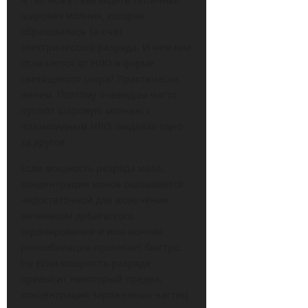
шаровая молния, которая
образовалась за счет
электрического разряда. И чем она
отличается от НЛО в форме
светящегося шара? Практически
ничем. Поэтому очевидцы часто
путают шаровую молнию с
плазмоидным НЛО, выдавая одно
за другое.
Если мощность разряда мала,
концентрация ионов оказывается
недостаточной для включения
механизма дебаевского
экранирования и ион-ионная
рекомбинация протекает быстро.
Но если мощность разряда
превысит некоторый предел,
концентрация заряженных частиц