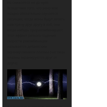
Но снижается не до нуля.
Вследствие того, что рано или
поздно обязательно случается
ситуация, когда ионы будут лететь
навстречу друг другу в лоб, они
когда-нибудь прорекомбинируют.
Этот эффект резкого падения
скорости рекомбинации
называется дебаевским
экранированием плазмы (частицы
плазмы экранируются друг от
друга).
А так может выглядеть типичная