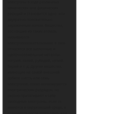
электроны в ходе различных
химических или физических
реакций и становится одно- или
двукратно положительно
заряженным ионом. Вещества,
состоящие из таких атомов,
называются
электроположительными. К ним
относятся все щелочные и
щелочноземельные металлы:
натрий, калий, рубидий, цезий,
барий и т. д. Другие вещества,
имеющие на самой внешней
орбите шесть или семь
электронов, плохо ионизируются
электрическим разрядом, но
охотно притягивают к себе
свободные электроны, если те
имеются в окружающей среде, и
становятся после этого одно- или