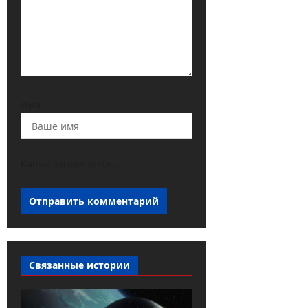
Имя
Капча загружается...
Связанные истории