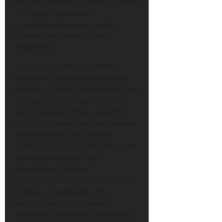
плазмы достигает такого значения,
что скорость реакций
рекомбинации резко падает, а
время жизни плазмы резко
возрастает.
Теперь вернемся к шаровым
молниям и проанализируем этот
феномен с точки зрения всего того,
что было сказано о дебаевском
экранировании. Когда случается
разряд обычной линейной молнии,
возникает ион-электронная
плазма, а содержащийся в воздухе
кислород и водяной пар
инициируют процесс
преобразования ион-электронной
плазмы в ион-ионную. При
высокой мощности разряда
включается механизм дебаевского