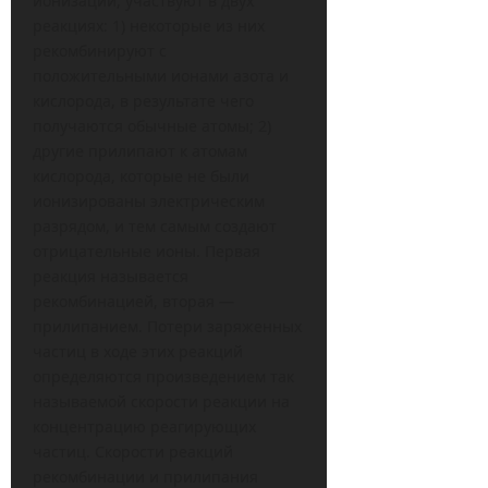
ионизации, участвуют в двух
реакциях: 1) некоторые из них
рекомбинируют с
положительными ионами азота и
кислорода, в результате чего
получаются обычные атомы; 2)
другие прилипают к атомам
кислорода, которые не были
ионизированы электрическим
разрядом, и тем самым создают
отрицательные ионы. Первая
реакция называется
рекомбинацией, вторая —
прилипанием. Потери заряженных
частиц в ходе этих реакций
определяются произведением так
называемой скорости реакции на
концентрацию реагирующих
частиц. Скорости реакций
рекомбинации и прилипания