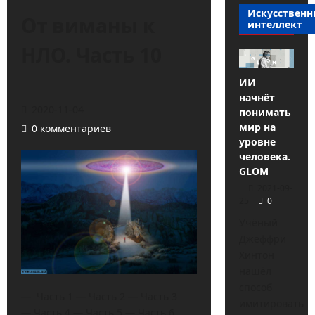
Искусствен
От виманы к
интеллект
НЛО. Часть 10
ИИ
начнёт
2020-11-04
понимать
мир на
0 комментариев
уровне
человека.
GLOM
2021-09-
25
0
Учёный
Джеффри
Хинтон
нашёл
способ
— Часть 1 — Часть 2 — Часть 3
имитировать
— Часть 4 — Часть 5 — Часть 6