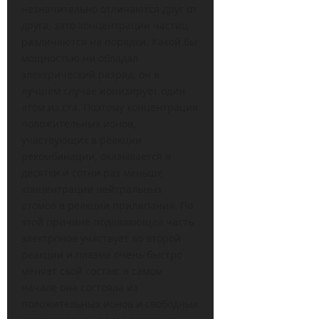
незначительно отличаются друг от
друга, зато концентрации частиц
различаются на порядки. Какой бы
мощностью ни обладал
электрический разряд, он в
лучшем случае ионизирует один
атом из ста. Поэтому концентрация
положительных ионов,
участвующих в реакции
рекомбинации, оказывается в
десятки и сотни раз меньше
концентрации нейтральных
атомов в реакции прилипания. По
этой причине подавляющая часть
электронов участвует во второй
реакции и плазма очень быстро
меняет свой состав: в самом
начале она состояла из
положительных ионов и свободных