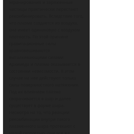
экранирования и заряженные
частицы практически перестают
рекомбинировать. Вследствие того,
что плазма создается из воздуха,
она имеет одинаковую с воздухом
плотность. По этой причине
гравитационные силы
уравновешиваются
выталкивающими силами
Архимеда и плазма оказывается в
состоянии невесомости. В этом
случае на нее действуют только
силы поверхностного натяжения.
Под их влиянием плазма
сворачивается в шар и далее
существует в форме шара.
Несмотря на то, что реакции
рекомбинации внутри такого
плазменного шара протекают с
малой скоростью, они все же