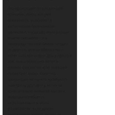
Это происходит по следующей
причине. Ионы, как уже
отмечалось, участвуют в
хаотическом броуновском
движении. Когда два иона разных
знаков оказываются в
непосредственной близости один
от другого, они не обязательно
летят навстречу друг другу прямо в
лоб. Чаще всего они летят в
разных плоскостях и по инерции
пролетают мимо. Конечно,
траектория их полета изгибается
навстречу друг другу, но из-за
сравнительно большой массы и
инерции изгибается
незначительно и ионы
разлетаются. Если других
заряженных частиц рядом не