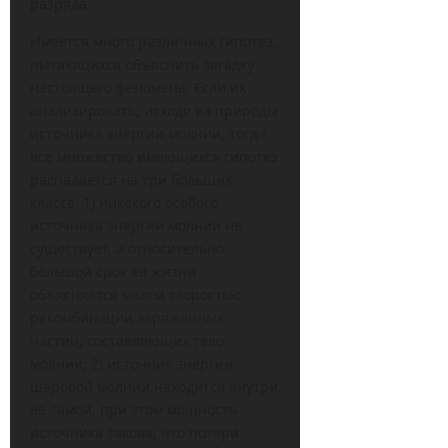
разряда.
Имеется много различных гипотез,
пытающихся объяснить загадку
настоящего феномена. Если их
анализировать, исходя из природы
источника энергии молнии, тогда
все множество имеющихся гипотез
распадается на три больших
класса: 1) никакого особого
источника энергии молнии не
существует, а относительно
большой срок ее жизни
объясняется малой скоростью
рекомбинации заряженных
частиц, составляющих тело
молнии; 2) источник энергии
шаровой молнии находится внутри
ее самой, при этом мощность
источника такова, что потери