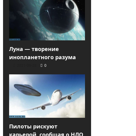
Луна — творение
инопланетного разума
2021-09-28
0
Пилоты рискуют
карьерой, сообщая о НЛО