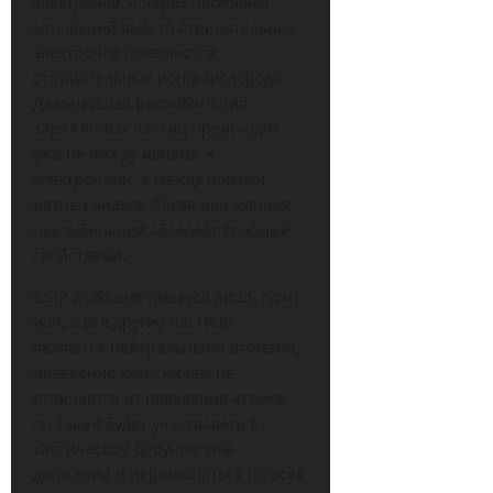
электронов, а через несколько
мгновений вместо отрицательных
электронов появляются
отрицательные ионы кислорода.
Дальнейшая рекомбинация
заряженных частиц происходит
уже не между ионами и
электронами, а между ионами
разных знаков. Такая ион-ионная
рекомбинация обладает особыми
свойствами.
Если в объеме имеется лишь один
ион, а все другие частицы
являются нейтральными атомами,
поведение иона ничем не
отличается от поведения атомов:
он также будет участвовать в
хаотическом броуновском
движении и перемещаться по всей