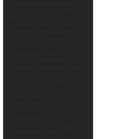
будет, тогда ионы замедляются до
полной остановки и начинают
двигаться в обратном
направлении навстречу друг другу.
Наконец, они сталкиваются и
рекомбинируют. Но если рядом
окажутся другие заряженные
частицы, тогда наши ионы
оказываются в сфере притяжения
этих частиц и „забывают“ о своем
предыдущем „знакомстве“. Затем
они точно также пролетают по
инерции мимо этих частиц,
попадают в сферу притяжения
других частиц, от них
перескакивают к третьим
частицам и так далее. В этом
случае вероятность их
рекомбинации резко снижается.