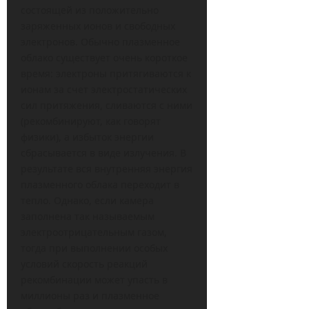
состоящей из положительно
заряженных ионов и свободных
электронов. Обычно плазменное
облако существует очень короткое
время: электроны притягиваются к
ионам за счет электростатических
сил притяжения, сливаются с ними
(рекомбинируют, как говорят
физики), а избыток энергии
сбрасывается в виде излучения. В
результате вся внутренняя энергия
плазменного облака переходит в
тепло. Однако, если камера
заполнена так называемым
электроотрицательным газом,
тогда при выполнении особых
условий скорость реакций
рекомбинации может упасть в
миллионы раз и плазменное