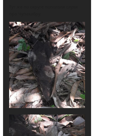
Тут же по округе поползли слухи
про Чупакабру.