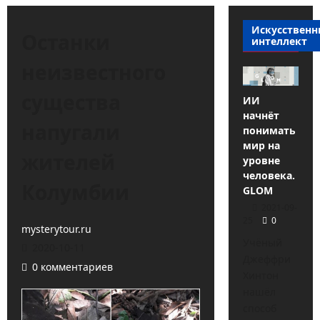
Искусствен
Останки
интеллект
неизвестного
существа
ИИ
начнёт
напугали
понимать
мир на
жителей
уровне
человека.
Колумбии
GLOM
2021-09-
25
0
mysterytour.ru
Учёный
2020-10-11
Джеффри
0 комментариев
Хинтон
нашёл
способ