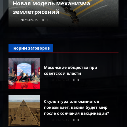
Новая модель механизма
г
землетрясений
г
2021-09-29
0
Теории заговоров
Масонские общества при
советской власти
2021-09-24
0
Скульптура иллюминатов
показывает, каким будет мир
после окончания вакцинации?
2021-09-17
0