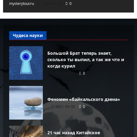
mysterytour.ru
2026-04-04
0
Чудеса науки
Большой Брат теперь знает,
сколько ты выпил, а так же что и
когда курил
2021-09-30
0
Феномен «байкальского дзена»
2021-09-30
0
21 час назад Китайское