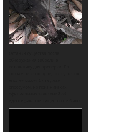
Останки существа после
обнаружения забрали в
ветклинику для проверки. По
словам ветеринаров, это существо
вполне может быть даже
опоссумом, но пока никаких
официальных заявлений об
идентификации существа не было.