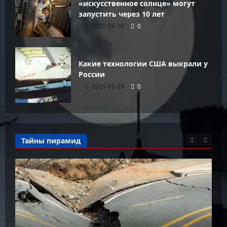
«искусственное солнце» могут
запустить через 10 лет
2021-09-30
0
Какие технологии США выкрали у
России
2021-09-29
0
Тайны пирамид
К