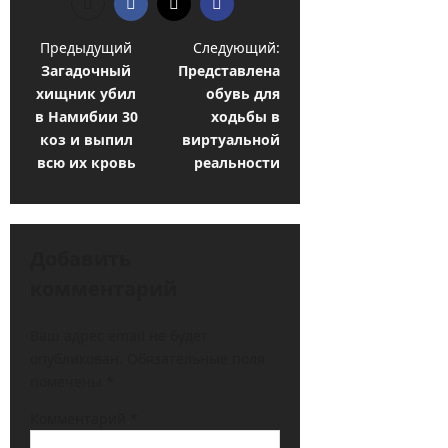
Н
Предыдущий
Следующий:
Загадочный
Представлена
а
хищник убил
обувь для
в
в Намибии 30
ходьбы в
и
коз и выпил
виртуальной
всю их кровь
реальности
г
а
ц
Добавить
и
комментарий
я
з
Ваш адрес email не будет
а
опубликован.
Обязательные поля
помечены
*
п
и
Комментарий
*