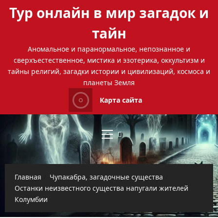
Перейти
Тур онлайн в мир загадок и
к
содержимому
тайн
Аномальное и паранормальное, непознанное и
сверхъестественное, мистика и эзотерика, оккультизм и
тайны религий, загадки истории и цивилизаций, космоса и
планеты Земля
Карта сайта
Основное
меню
Главная
Чупакабра, загадочные существа
Останки неизвестного существа напугали жителей
Колумбии