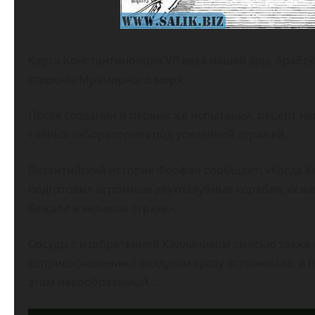
Карта Константинополя VII века нашей эры. Арабс
стороны Мраморного моря.
После создании и первых же испытаний, рецепт не
тайных лабораториях под усиленной стражей.
Византийский историк Феофан сообщает: «Когда Ко
подготовил огромные двухпалубные корабли, осн
бежали в великом страхе».
Сосуды с изобретенной Каллиником смесью также к
соприкосновении с воздухом сразу вспыхивала, и п
этом невообразимый…