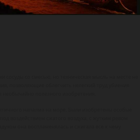
и сосуды со смесью, но техническая мысль на месте не
ния, позволяющие облегчить нелегкий труд убиения
я необычайно полезного изобретения.
нтичного напалма на море. Были изобретены особые
под воздействием сжатого воздуха, с жутким ревом
здухом она воспламенялась и сжигала все к чему