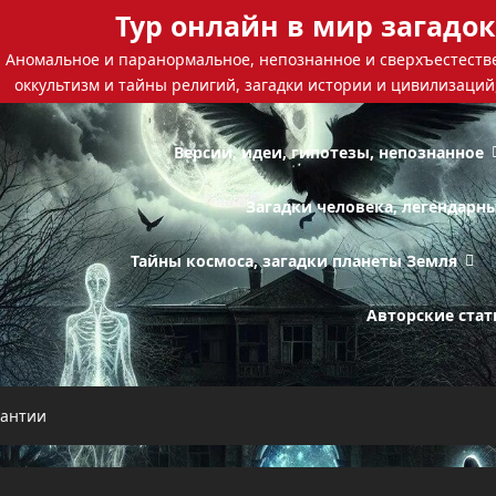
Тур онлайн в мир загадок
Аномальное и паранормальное, непознанное и сверхъестестве
оккультизм и тайны религий, загадки истории и цивилизаций
Версии, идеи, гипотезы, непознанное
Загадки человека, легендарн
Тайны космоса, загадки планеты Земля
Авторские стат
антии