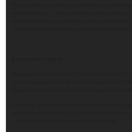
Во все времена, человек разумный старался изоб
себе подобных — чтобы обрести преимущества, а в
нам истории, есть один пример, когда уникальное
сохранять военные преимущества на протяжении 8
В окружении врагов
Во времена Константина IV Погоната (668–685 гг.)
лучшие свои времена. Источником бед являлся Оме
Пророка, захватил восточные провинции Византии
В 641 году арабы взяли его тогдашнюю столицу, 
значительно подорвана. Продолжая экспансию на з
а затем и организовали его морскую блокаду.