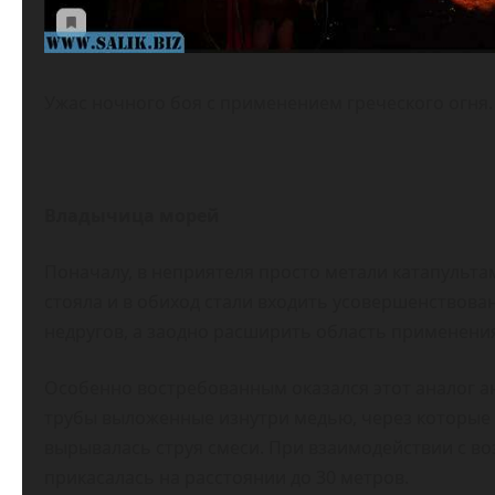
Ужас ночного боя с применением греческого огня.
Владычица морей
Поначалу, в неприятеля просто метали катапультам
стояла и в обиход стали входить усовершенствова
недругов, а заодно расширить область применени
Особенно востребованным оказался этот аналог а
трубы выложенные изнутри медью, через которые 
вырывалась струя смеси. При взаимодействии с во
прикасалась на расстоянии до 30 метров.