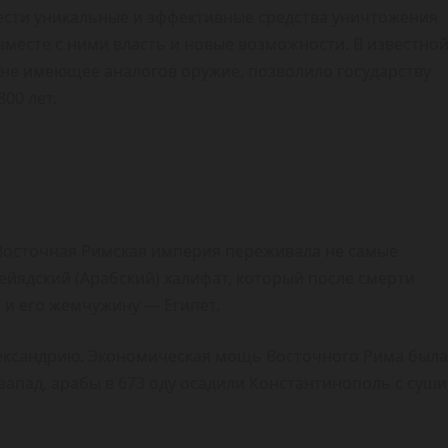
рести уникальные и эффективные средства уничтожения
месте с ними власть и новые возможности. В известно
, не имеющее аналогов оружие, позволило государству
00 лет.
, Восточная Римская империя переживала не самые
йядский (Арабский) халифат, который после смерти
 и его жемчужину — Египет.
Александрию. Экономическая мощь Восточного Рима была
апад, арабы в 673 оду осадили Константинополь с суши