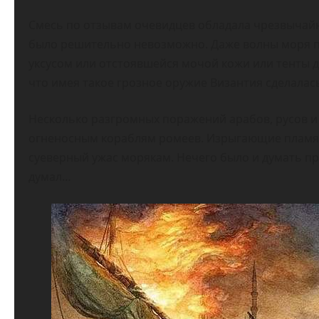
Смесь по отзывам очевидцев обладала чрезвычайн
было решительно невозможно. Даже волны моря 
уксусом или отстоявшейся мочой кожи или тенты д
что имея такое грозное оружие Византия сделала
Несколько разгромных поражений арабов, русов и 
огненосным кораблям ромеев. Изрыгающие пламя 
суеверный ужас морякам. Нечего было и думать пр
думал…