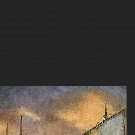
ой липучестью и отодрать, отскоблить или погасить ее
превращались пылающий ад. Только пропитанные
авали хоть какую-то защиту. Нетрудно представить себе
сь владычицей морей.
крестоносцев внушало страх всем, кто приближался к
корабли были похожи на драконов, внушая почти
отивостоять такому оружию. Почти 800 лет никто и не