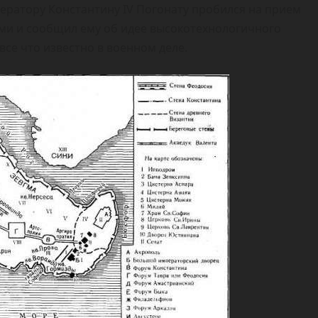
ператору Константину IV Погонату пробился на прием
ми и сообщил ему об идее высокотехнологичного
се что известно в военном деле.