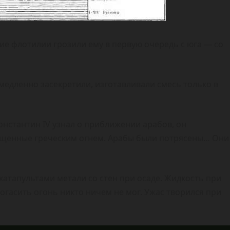
кие флотилии грозили ему в первую очередь с юга — со
медленно засекретили, изготавливали смесь только в
нстантин IV узнал о приближении арабов, он
ащенные греческим огнем. Арабы были потрясены… Они
атапультами метали со стен при осаде. Жидкость при
огасить огонь никто ничем не мог. Ужас творился при