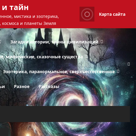
 и тайн
Карта сайта
нное, мистика и эзотерика,
, космоса и планеты Земля
Загадки истории, тайны цивилизаций
ые, мифические, сказочные существа
Эзотерика, паранормальное, сверхъестественное
ьи
Разное
Рассказы