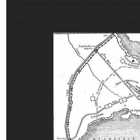
В такой, мягко говоря непростой обстановке, к им
Каллиник — беженец из Сирии, захваченной араба
оружия, мощь которого значительно превосходит в