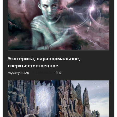
Эзотерика, паранормальное,
сверхъестественное
mysterytour.ru
2026-04-04
0