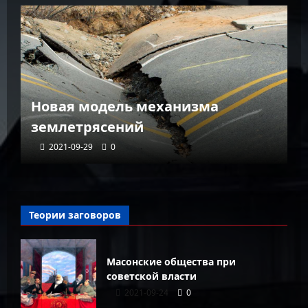
К
Новая модель механизма
г
землетрясений
г
2021-09-29
0
Теории заговоров
Масонские общества при
советской власти
2021-09-24
0