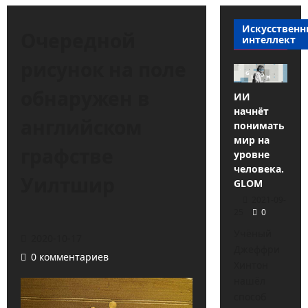
Искусствен
Очередной
интеллект
рисунок на поле
обнаружен в
ИИ
начнёт
английском
понимать
мир на
графстве
уровне
человека.
Уилтшир
GLOM
2021-09-
25
0
Учёный
2020-10-17
Джеффри
0 комментариев
Хинтон
нашёл
способ