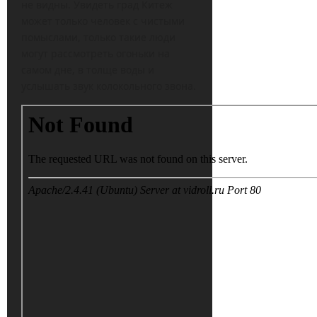
не видны. Увидеть град Китеж
может только человек с чистыми
помыслами, только такие люди
могут рассмотреть огоньки на
самом дне, в толще воды и
услышать звук колокольного звона.