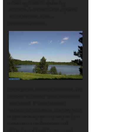
собой круглый по диаметру
котлован, максимальная глубина
его 36 метров, а дно –
воронкообразное.
Экспедиции геологов показали, что
водоем по своему происхождению
карстовый. В озеро впадает
множество родников, поэтому вода
в нем необыкновенно чистая. Она
отличается необыкновенной
мягкостью и у нее прекрасный