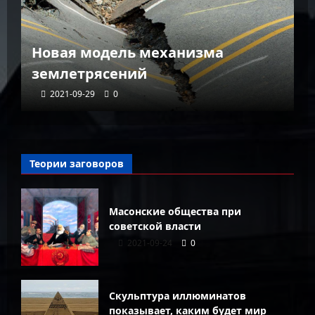
Как живется в самом узком
городе мира, спрятавшемся в
глубине Тибета
Л
2021-09-29
0
Теории заговоров
Масонские общества при
советской власти
2021-09-24
0
Скульптура иллюминатов
показывает, каким будет мир