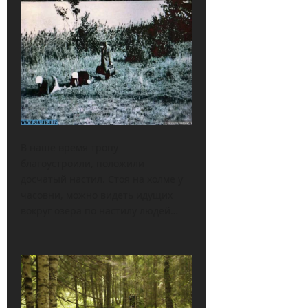
В наше время тропу
благоустроили, положили
досчатый настил. Стоя на холме у
часовни, можно видеть идущих
вокруг озера по настилу людей…