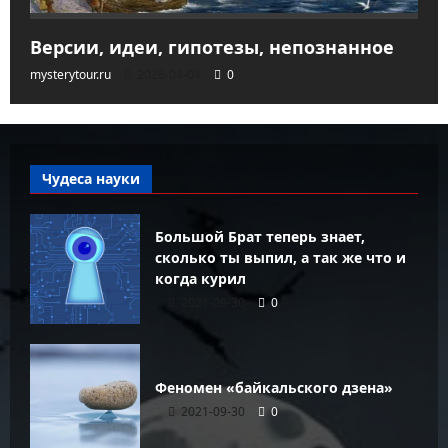
Версии, идеи, гипотезы, непознанное
mysterytour.ru
2026-04-04
0
Чудеса науки
Большой Брат теперь знает,
сколько ты выпил, а так же что и
когда курил
2021-09-30
0
Феномен «байкальского дзена»
2021-09-30
0