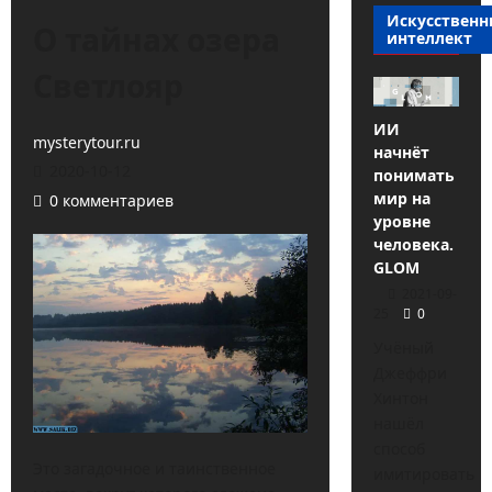
Искусствен
О тайнах озера
интеллект
Светлояр
ИИ
mysterytour.ru
начнёт
2020-10-12
понимать
мир на
0 комментариев
уровне
человека.
GLOM
2021-09-
25
0
Учёный
Джеффри
Хинтон
нашёл
способ
Это загадочное и таинственное
имитировать