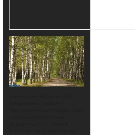
Ученые даже сегодня не могут
определиться с точным
происхождением этого озера. Одна
из версий, которой сейчас
придерживаются – падение
метеорита. Озеро представляет