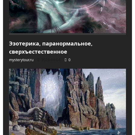
Эзотерика, паранормальное,
сверхъестественное
mysterytour.ru
2026-04-04
0