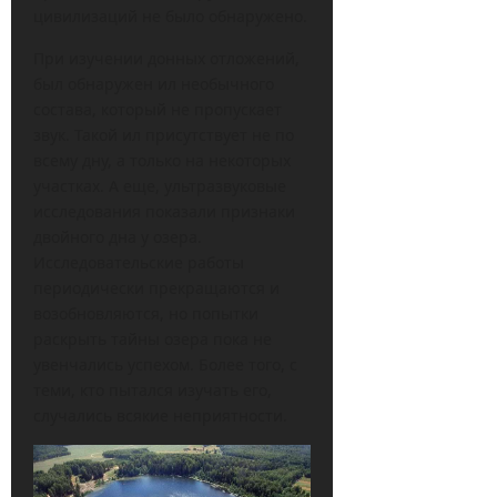
цивилизаций не было обнаружено.
При изучении донных отложений,
был обнаружен ил необычного
состава, который не пропускает
звук. Такой ил присутствует не по
всему дну, а только на некоторых
участках. А еще, ультразвуковые
исследования показали признаки
двойного дна у озера.
Исследовательские работы
периодически прекращаются и
возобновляются, но попытки
раскрыть тайны озера пока не
увенчались успехом. Более того, с
теми, кто пытался изучать его,
случались всякие неприятности.