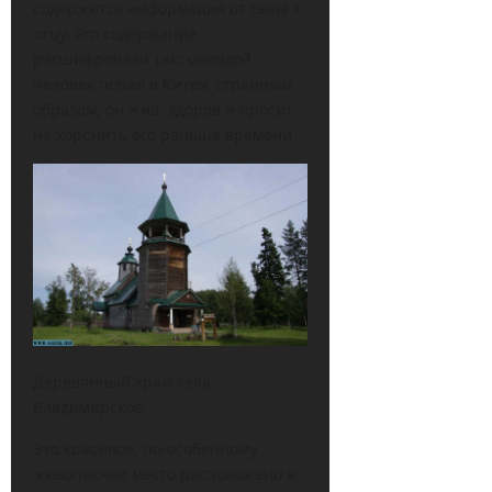
содержится информация от сына к
отцу. Его содержание
расшифровали так: молодой
человек попал в Китеж странным
образом, он жив, здоров и просит
не хоронить его раньше времени.
Деревянный храм села
Владимирское.
Это красивое, по-особенному
живописное место расположено в