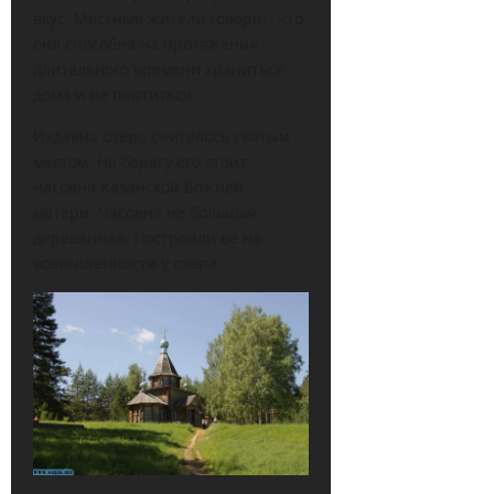
вкус. Местные жители говорят, что
она способна на протяжении
длительного времени храниться
дома и не портиться.
Издавна озеро считалось святым
местом. На берегу его стоит
часовня Казанской Божией
матери. Часовня не большая,
деревянная. Построили ее на
возвышенности у озера.