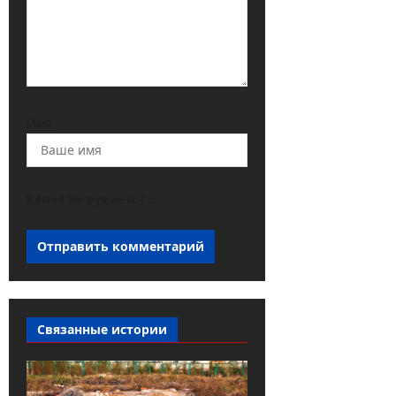
Имя
Капча загружается...
Связанные истории