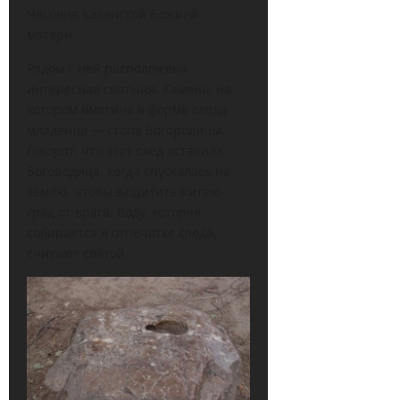
Часовня Казанской Божией
матери.
Рядом с ней расположена
интересная святыня. Камень, на
котором вмятина в форме следа
младенца — стопа Богородицы.
Говорят, что этот след оставила
Богородица, когда спускалась на
землю, чтобы защитить Китеж-
град от врага. Воду, которая
собирается в отпечатке следа,
считают святой.