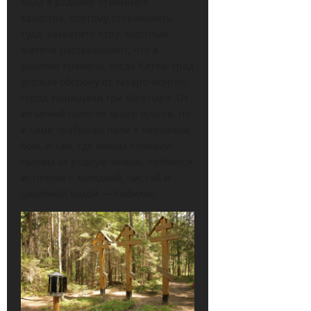
Вода в роднике отменного
качества, поэтому отправляясь
туда, захватите тару. Местные
жители рассказывают, что в
далёкие времена, когда Китеж-град
держал оборону от татаро-монгол,
город защищали три богатыря. От
их мечей полегло много врагов, но
и сами храбрецы пали в неравном
бою. А там, где воины сложили
головы за родную землю, пробился
источник с холодной, чистой и
целебной водой — Кибилек.