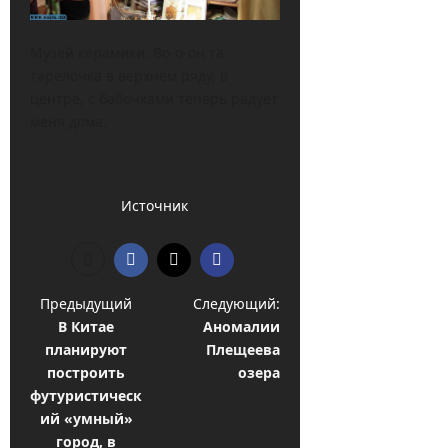
Музей керамики. Во-о-он та
тарелочка в верхнем ряду, в
центре, с бабочками теперь радует
меня дома.
Источник
Н
Предыдущий
Следующий:
В Китае
Аномалии
а
планируют
Плещеева
в
построить
озера
и
футуристическ
ий «умный»
г
город, в