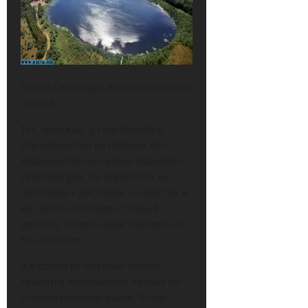
Озеро Светлояр с высоты птичьего
полета.
Так, однажды, у гидробиолога,
спускавшегося на глубину, без
видимых причин резко поднялась
температура. Он обратился за
лечением к докторам, но они так и
не смогли поставить точный
диагноз. Вскоре недуг сам прошел
без лечения.
А в одном из местных музеев
хранится любопытное письмо на
старославянском языке. В нем