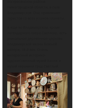
Воскресенском районе
Нижегородской области, в селе
Владимирское. Оно привлекает
туристов со всех уголков планеты.
А еще во Владимирском, кроме
легендарного озера Светлояр, есть
уникальная деревянная церковь
Владимирской иконы Божьей
матери, 18-й век. Очень
интересный историко-
художественный музей Китеж и
музей керамики Град Светлый.