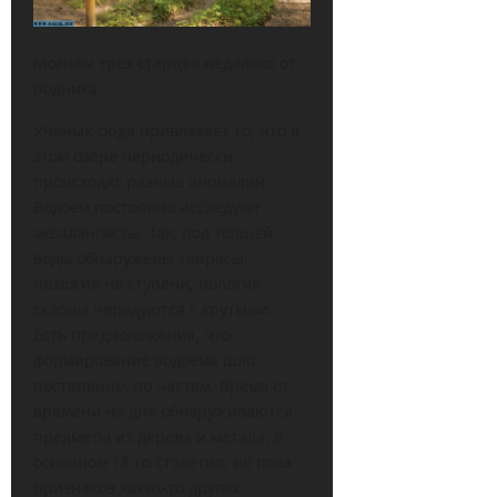
Могилы трех старцев недалеко от
родника.
Ученых сюда привлекает то, что в
этом озере периодически
происходят разные аномалии.
Водоем постоянно исследуют
аквалангисты. Так, под толщей
воды обнаружены террасы,
похожие на ступени, пологие
склоны чередуются с крутыми.
Есть предположения, что
формирование водоема шло
постепенно, по частям. Время от
времени на дне обнаруживаются
предметы из дерева и метала, в
основном 18-го столетия, но пока
признаков каких-то других