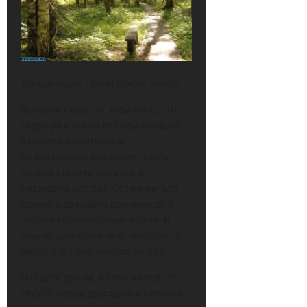
Так выглядит тропа вокруг озера.
Приехав сюда, не забывайте, что
озеро уже много лет официально
является памятником
федерального значения. Здесь
нельзя ставить палатки и
разводить костры. Остановиться
можно в довольно приличном и
чистом гостевом доме в селе. В
пешей доступности от озера есть
место для палаточного лагеря.
Найдите время, прогуляйтесь по
лесу от озера до родника Кибилек.