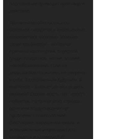
подсознание приводит приговор в
действие.
Причины многих «женских»
болезней гнездятся в нерешенных
конфликтах с матерью. Именно
такие конфликты – истинная
причина мастопатий, опухолей
груди, придатков, матки, эрозий,
новообразований. Если же
девушка боится жизни, не уверена
в себе, в собственном будущем, в
партнере – захочет ли она родить
ребенка? Скорее всего, нет: просто
побоится. На почве этих страхов
рано или поздно возникнут
проблемы с гинекологией
(бесплодие, нарушения цикла, и
всевозможные инфекции типа
кандидоза и хламидиоза):