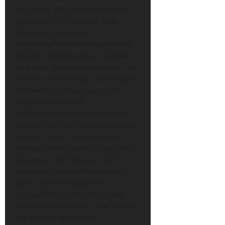
бы голова. И в девяноста девяти
случаях из ста головная боль
объясняется именно
психосоматическими причинами.
Острая психологическая травма,
конфликт, подавление эмоций – вот
главные провокаторы этого недуга.
Вспомните, сколько раз после
трудного разговора,
несправедливой «выволочки» от
начальства у вас начинала болеть
голова! Отчего? Был конфликт,
решить его не удалось, пришлось
подавить свои эмоции – и вот
результат! Чтобы избавиться от
боли, проанализируйте и
постарайтесь «отпустить» свои
обиду, враждебность, гнев (словом,
все эмоции, вызванные