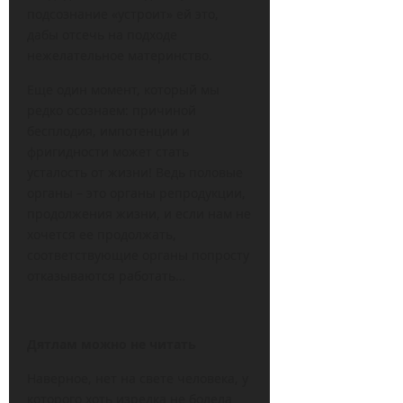
подсознание «устроит» ей это,
дабы отсечь на подходе
нежелательное материнство.
Еще один момент, который мы
редко осознаем: причиной
бесплодия, импотенции и
фригидности может стать
усталость от жизни! Ведь половые
органы – это органы репродукции,
продолжения жизни, и если нам не
хочется ее продолжать,
соответствующие органы попросту
отказываются работать…
Дятлам можно не читать
Наверное, нет на свете человека, у
которого хоть изредка не болела