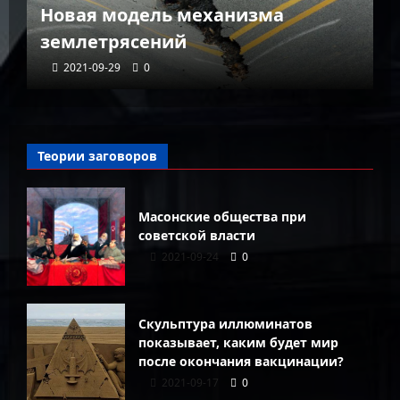
Новая модель механизма
г
землетрясений
г
2021-09-29
0
Теории заговоров
Масонские общества при
советской власти
2021-09-24
0
Скульптура иллюминатов
показывает, каким будет мир
после окончания вакцинации?
2021-09-17
0