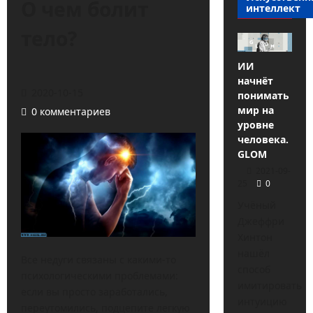
О чем болит
интеллект
тело?
ИИ
начнёт
2020-10-15
понимать
мир на
0 комментариев
уровне
человека.
GLOM
2021-09-
25
0
Учёный
Джеффри
Хинтон
нашёл
Все недуги связаны с какими-то
способ
психологическими проблемами:
имитировать
если вы просто заработались,
интуицию
переутомились, подцепите легкую