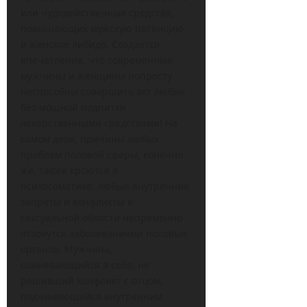
или чудодейственные средства,
повышающих мужскую потенцию
и женское либидо. Создается
впечатление, что современные
мужчины и женщины попросту
неспособны совершить акт любви
без мощной подпитки
лекарственными средствами! На
самом деле, причины любых
проблем половой сферы, конечно
же, также кроются в
психосоматике: любые внутренние
запреты и конфликты в
сексуальной области непременно
отзовутся заболеваниями половых
органов. Мужчина,
сомневающийся в себе, не
решивший конфликт с отцом,
подчиняющийся внутренним