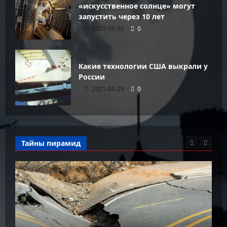
«искусственное солнце» могут
запустить через 10 лет
2021-09-30
0
Какие технологии США выкрали у
России
2021-09-29
0
Тайны пирамид
К