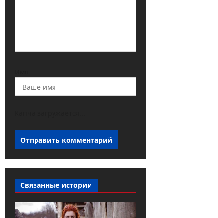
Имя
Капча загружается...
Связанные истории