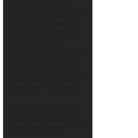
установкам-ограничениям во
взаимоотношениях с женщинами,
рано или поздно получит «удар
ниже пояса». То же самое касается
женщины, отвергающей свою
женственность, опасающейся
вступать в полноценные
сексуальные отношения, боящейся
эмоционально открыться перед
партнером и так далее. Имейте в
виду: в зоне риска оказываются не
только половые органы, но и
прямая кишка (отсюда и вечный
геморрой!).
Нередко причиной сексуальных
расстройств, болезней половых
органов является измена, которую
человек сам себе не может
простить: таким образом