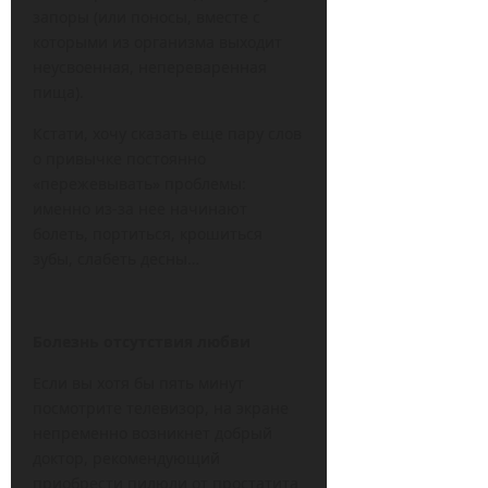
запоры (или поносы, вместе с
которыми из организма выходит
неусвоенная, непереваренная
пища).
Кстати, хочу сказать еще пару слов
о привычке постоянно
«пережевывать» проблемы:
именно из-за нее начинают
болеть, портиться, крошиться
зубы, слабеть десны…
Болезнь отсутствия любви
Если вы хотя бы пять минут
посмотрите телевизор, на экране
непременно возникнет добрый
доктор, рекомендующий
приобрести пилюли от простатита