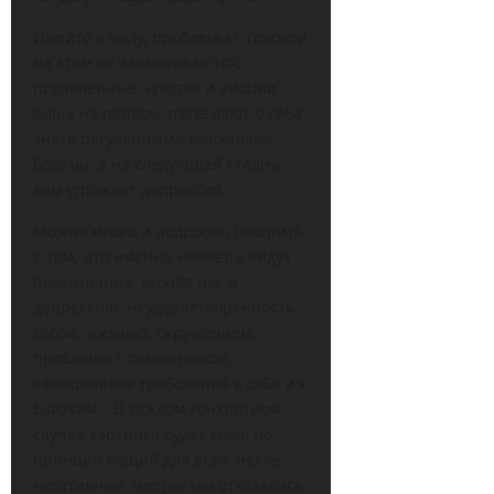
Имейте в виду, проблемы с головой
на этом не заканчиваются:
подавленные чувства и эмоции
лишь на первом этапе дают о себе
знать регулярными головными
болями, а на следующей стадии
вам угрожает депрессия.
Можно много и подробно говорить
о том, что именно «имеет в виду»
подсознание, вгоняя нас в
депрессию: неудовлетворенность
собой, жизнью, окружением,
проблемы с самооценкой,
завышенные требования к себе и к
близким… В каждом конкретном
случае картинка будет своя, но
принцип общий для всех: некие
негативные эмоции мы отказались