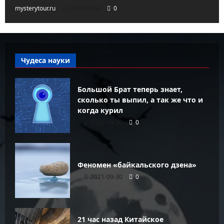
mysterytour.ru
2026-04-04
0
Чудеса науки
Большой Брат теперь знает,
сколько ты выпил, а так же что и
когда курил
2021-09-30
0
Феномен «байкальского дзена»
2021-09-30
0
21 час назад Китайское