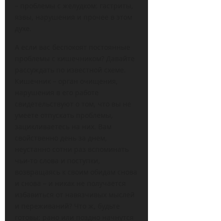
– проблемы с желудком: гастриты,
язвы, нарушения и прочее в этом
духе.
А если вас беспокоят постоянные
проблемы с кишечником? Давайте
рассуждать по известной схеме.
Кишечник – орган очищения,
нарушения в его работе
свидетельствуют о том, что вы не
умеете отпускать проблемы,
зацикливаетесь на них. Вам
свойственно день за днем,
неустанно сотни раз вспоминать
чьи-то слова и поступки,
возвращаясь к своим обидам снова
и снова – и никак не получается
избавиться от навязчивых мыслей
и переживаний? Что ж, будьте
готовы: рано или поздно начнутся