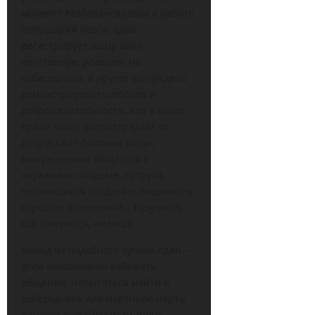
момент? Разбалансировка в работе
полушарий мозга: одно
регистрирует вашу явно
негативную реакцию на
собеседника, а другое вынуждено
демонстрировать любовь и
доброжелательность. Кто в наше
время чаще всего страдает от
депрессии? Деловые люди,
вынужденные общаться с
«нужными» людьми, супруги,
пытающиеся создавать видимость
хороших отношений… Результат,
как говорится, налицо!
Выход из подобного тупика один –
если невозможно избежать
общения, попытаться найти в
собеседнике или партнере черту,
которая достойна истинного