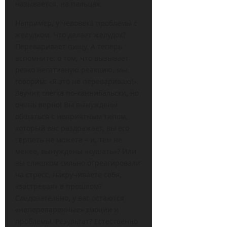
называется, на пальцах.
Например, у человека проблемы с
желудком. Что делает желудок?
Переваривает пищу. А теперь
вспомните: о том, что вызывает
резко негативную реакцию, мы
говорим: «Я это не перевариваю!».
Звучит слегка по-каннибальски, но
очень верно! Вы вынуждены
общаться с неприятным типом,
который вас раздражает, вы его
терпеть не можете – и, тем не
менее, вынуждены «кушать»? Или
вы слишком сильно отреагировали
на стресс, накручиваете себя,
«застревая» в прошлом?
Следовательно, у вас остаются
«непереваренные» эмоции и
проблемы. Результат? Естественно