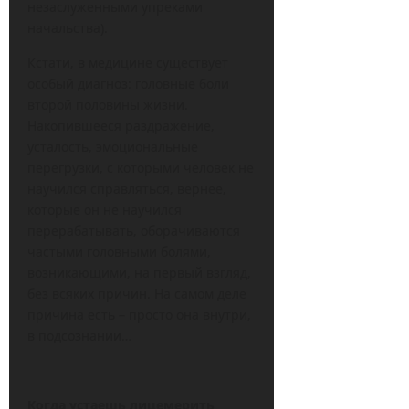
незаслуженными упреками
начальства).
Кстати, в медицине существует
особый диагноз: головные боли
второй половины жизни.
Накопившееся раздражение,
усталость, эмоциональные
перегрузки, с которыми человек не
научился справляться, вернее,
которые он не научился
перерабатывать, оборачиваются
частыми головными болями,
возникающими, на первый взгляд,
без всяких причин. На самом деле
причина есть – просто она внутри,
в подсознании…
Когда устаешь лицемерить