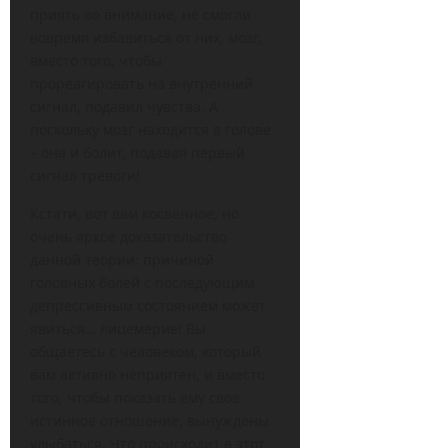
приять во внимание, не смогли
вовремя избавиться от них, мозг,
вместо того, чтобы
прореагировать на внутренний
сигнал, подавил чувства. А
поскольку мозг находится в голове
– она и болит, подавая первый
сигнал тревоги!
Кстати, вот вам косвенное, но
очень яркое доказательство
данной теории: причиной
головных болей с последующим
депрессивным состоянием может
явиться… лицемерие! Вы
общаетесь с человеком, который
вам активно неприятен, и вместо
того, чтобы показать ему свое
истинное отношение, вынуждены
улыбаться. Что происходит в этот