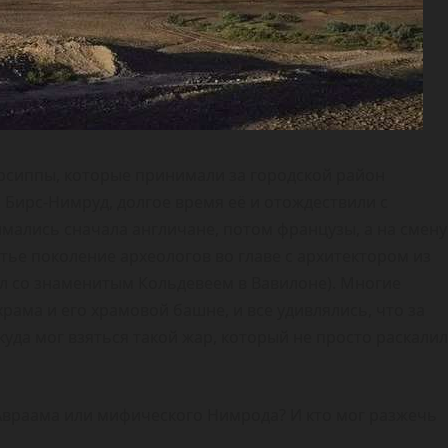
рсиппы, которые принимали за городской район
Бирс-Нимруд, долгое время её и отождествили с
мались сначала англичане, потом французы, а на смену
тье поколение археологов во главе с архитектором из
ал со знаменитым Кольдевеем в Вавилоне). Многие
рама и его храмовой башне, и все удивлялись, что за
куда мог взяться такой жар, который не просто раскалил
Авраама или мифического Нимрода? И кто мог разжечь