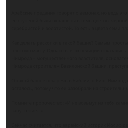
Арабские предания говорят о демонах, но ведь это
ее ступеней были окрашены в семь цветов: черной,
серебристой и золотистой. То есть в цвета семи пл
Как делать раскопки в такой башне? Самым прост
плотную массу. Однако все экспедиции отказались 
Нимрода – могущественного властителя, основате
Нимрода строителем Вавилонской башни, преступ
О какой башне шла речь в Библии, о Бирс Нимрод 
осталось, потому что ее разобрали на строительн
Помните пророчество: «И не возьмут из тебя камня
запустение…»
Сейчас считается, что еврейский историк Иосиф ош