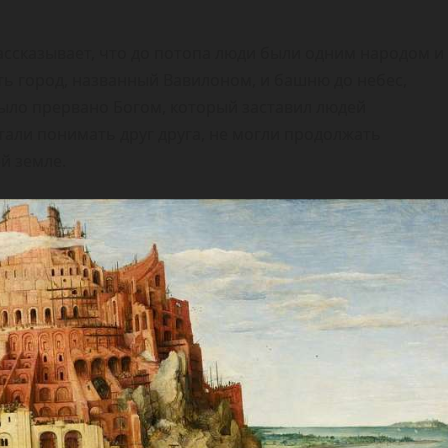
ассказывает, что до потопа люди были одним народом и
ь город, названный Вавилоном, и башню до небес,
было прервано Богом, который заставил людей
стали понимать друг друга, не могли продолжать
й земле.