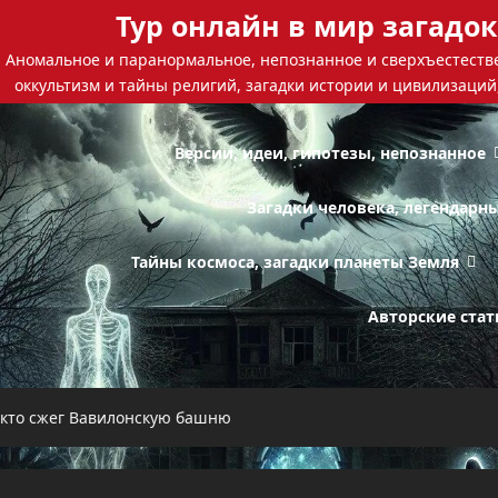
Тур онлайн в мир загадок
Аномальное и паранормальное, непознанное и сверхъестестве
оккультизм и тайны религий, загадки истории и цивилизаций
Версии, идеи, гипотезы, непознанное
Загадки человека, легендарн
Тайны космоса, загадки планеты Земля
Авторские стат
 кто сжег Вавилонскую башню