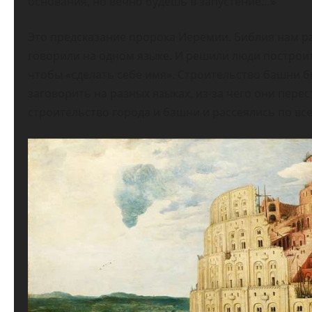
основания, но вечно будешь в запустение…»
Это предсказание пророка Иеремии. Библия нам р
говорили на одном языке. И решили люди построит
чтобы «сделать себе имя». Строительство башни 
заговорить на разных языках, из-за чего они пере
строительство города и башни и рассеялись по все