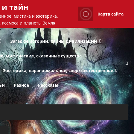
 и тайн
Карта сайта
нное, мистика и эзотерика,
, космоса и планеты Земля
Загадки истории, тайны цивилизаций
ые, мифические, сказочные существа
Эзотерика, паранормальное, сверхъестественное
ьи
Разное
Рассказы