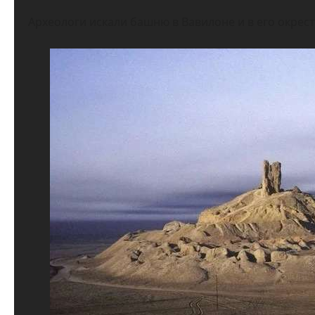
Археологи искали башню в Вавилоне и в его окрест