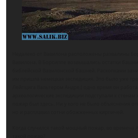
Недалеко от Вавилона расположены развалины Бо
Вавилона. В Борсиппе возвышались остатки башни 
библейской Вавилонской башней. Раскопками зани
им пришла немецкая экспедиция. Это было уже тре
Лейпцига Вальтером Андре,( одно время он работ
археологические экспедиции подступали к стенам х
пожар был здесь. Ни у кого не было объяснения от
но и расплавил сотни обожженных кирпичей.
Когда случился такой мощный пожар, во времена 
такой пожар?