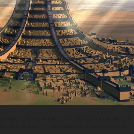
, разоряющая всю землю, и простру на тебя руку Мою, и
ою. И не возьмут из тебя камня для углов и камня для