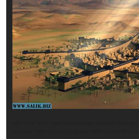
«Вот я на тебя, гора губительная, говорит Господь
низрину тебя со скал, и сделаю тебя горою обгорел