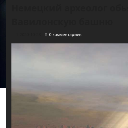
Немецкий археолог обья
Вавилонскую башню
2020-10-28
0 комментариев