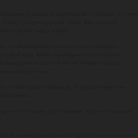
 предания. О башне из Борсиппы было сказано, что сем
 белой, пурпурно красной, синей, ярко красной,
анет включая Солнце и Луну.
ым способом было бы заложить мины и взорвать
от такой идеи. Арабы утверждали, что это башня
ля Вавилонского царства. Иосиф Флавий называл
ником перед Богом.
или башне в самом Вавилоне, от которой ничего не
ый материал.
 для углов и камня для основания, но вечно будешь в
ибся, так как задолго до него Геродот тоже указывал на