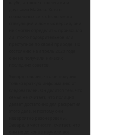
клубе, а также с коллегами и
друзьями Майкла. Хотя в
социальных сетях было много
спекуляций и ложных версий, они
не смогли определить, произошло
ли что-то подозрительное или
преступное по своей природе. По
состоянию на апрель 2020 года
они не получили никаких
последних советов.
Эдвард говорит, что он получил
только краткую информацию от
следователей. Он делится тем, что
семья не считает, что полиция
делает достаточно для раскрытия
этого дела, и поэтому они
невероятно разочарованы.
Эдвард, в частности, считает, что
они не до конца изучили все