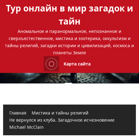
Перейти
Тур онлайн в мир загадок и
к
содержимому
тайн
Аномальное и паранормальное, непознанное и
сверхъестественное, мистика и эзотерика, оккультизм и
тайны религий, загадки истории и цивилизаций, космоса и
планеты Земля
Карта сайта
Основное
меню
Главная
Мистика и тайны религий
Не вернулся из клуба. Загадочное исчезновение
Michael McClain