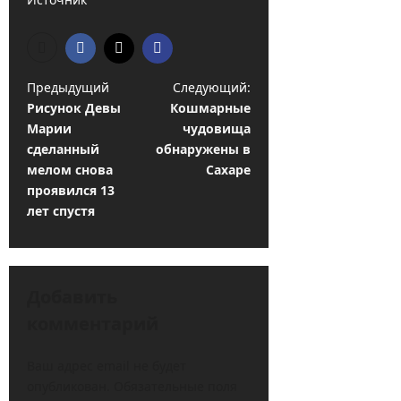
Н
Предыдущий
Следующий:
Рисунок Девы
Кошмарные
а
Марии
чудовища
в
сделанный
обнаружены в
и
мелом снова
Сахаре
проявился 13
г
лет спустя
а
ц
и
Добавить
я
комментарий
з
а
Ваш адрес email не будет
опубликован.
Обязательные поля
п