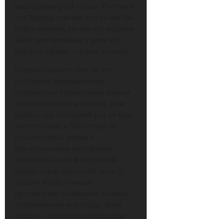
вышеупомянутой ссоры. Учитывая
это, Эдвард считает, что он мог бы
пойти пешком, так как его машина
была припаркована у дома его
друга на Оранж — стрит в Нашуа.
Надеясь пролить свет на его
последние передвижения,
следователи просмотрели записи
сотового телефона Майкла. Они
узнали, что последний раз он был
запеленгован в 500 метрах от
ночного клуба, рядом с
круглосуточным рестораном
Mcdonald’s на 45-й Восточной
Холлис-стрит около 2:00 ночи 21
апреля. Когда полиция
просмотрела сообщения Майкла,
отправленные его соседу, было
решено, что Майкл использовал