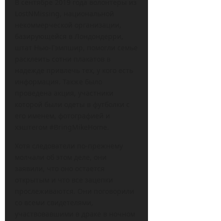
В сентябре 2019 года волонтеры из
LostNMissing, национальной
некоммерческой организации,
базирующейся в Лондондерри,
штат Нью-Гэмпшир, помогли семье
расклеить сотни плакатов в
надежде привлечь тех, у кого есть
информация. Также было
проведена акция, участники
которой были одеты в футболки с
его именем, фотографией и
хэштегом #BringMikeHome.
Хотя следователи по-прежнему
молчали об этом деле, они
заявили, что оно остается
открытым и что все зацепки
прослеживаются. Они поговорили
со всеми свидетелями,
участвовавшими в драке в ночном