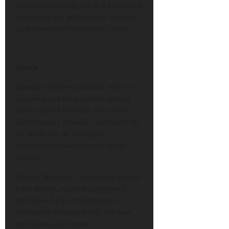
особенно потому, что все входящие
звонки на его мобильный телефон
шли прямо на голосовую почту.
Поиск
Эдвард публично заявил, что его
сын не ушел бы из своей жизни
или от своих близких, так как он
был близок с семьей. Тем более он
не уехал бы, не сообщив
предварительно Пауле о своих
планах.
Друзья Майкла, с которыми он был
в тот вечер, когда его видели в
последний раз, поговорили с
полицией и сказали им, что они
расстались во время