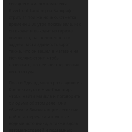
соседнего жилого комплекса
Riverfront Landing на Банкрофт-
стрит, 11 той же ночью. Отметка
времени 3:30 утра показывала, как
он входит и выходит из гаража
комплекса, расположенного в
задней части здания. Говорят
также, что он зашел в магазин на
Ист-Холлис-стрит, чтобы
позвонить, но неизвестно, звонил
ли он оттуда.
Пола и Эдвард много раз ездили из
Коннектикута в Нью-Гэмпшир,
чтобы найти Майкла и поговорить
с людьми об этом деле. Они
обыскали близлежащие лесистые
районы, переулки и крупные
водные источники, а также вдоль
автомагистралей и подземных