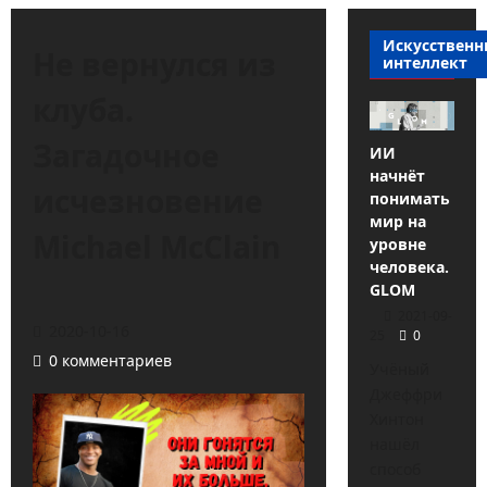
Искусствен
Не вернулся из
интеллект
клуба.
Загадочное
ИИ
начнёт
исчезновение
понимать
мир на
Michael McClain
уровне
человека.
GLOM
2021-09-
2020-10-16
25
0
0 комментариев
Учёный
Джеффри
Хинтон
нашёл
способ