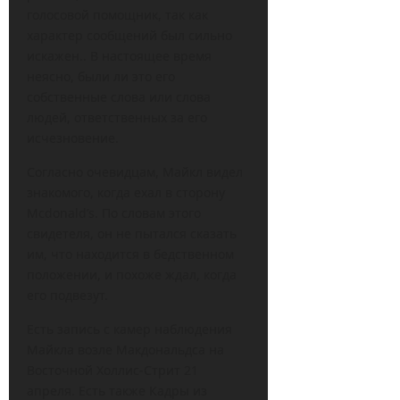
голосовой помощник, так как
характер сообщений был сильно
искажен.. В настоящее время
неясно, были ли это его
собственные слова или слова
людей, ответственных за его
исчезновение.
Согласно очевидцам, Майкл видел
знакомого, когда ехал в сторону
Mcdonald’s. По словам этого
свидетеля, он не пытался сказать
им, что находится в бедственном
положении, и похоже ждал, когда
его подвезут.
Есть запись с камер наблюдения
Майкла возле Макдональдса на
Восточной Холлис-Стрит 21
апреля. Есть также Кадры из