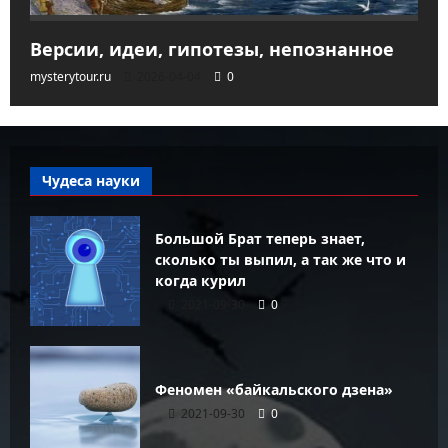
Версии, идеи, гипотезы, непознанное
mysterytour.ru
2026-04-04
0
Чудеса науки
Большой Брат теперь знает,
сколько ты выпил, а так же что и
когда курил
2021-09-30
0
Феномен «байкальского дзена»
2021-09-30
0