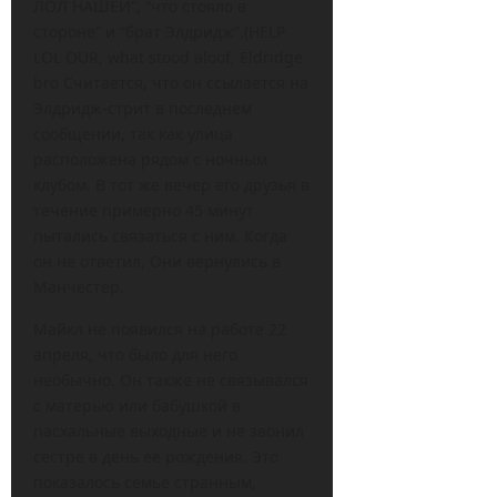
ЛОЛ НАШЕЙ”, “что стояло в
стороне” и “брат Элдридж”.(HELP
LOL OUR, what stood aloof, Eldridge
bro Считается, что он ссылается на
Элдридж-стрит в последнем
сообщении, так как улица
расположена рядом с ночным
клубом. В тот же вечер его друзья в
течение примерно 45 минут
пытались связаться с ним. Когда
он не ответил, Они вернулись в
Манчестер.
Майкл не появился на работе 22
апреля, что было для него
необычно. Он также не связывался
с матерью или бабушкой в
пасхальные выходные и не звонил
сестре в день ее рождения. Это
показалось семье странным,