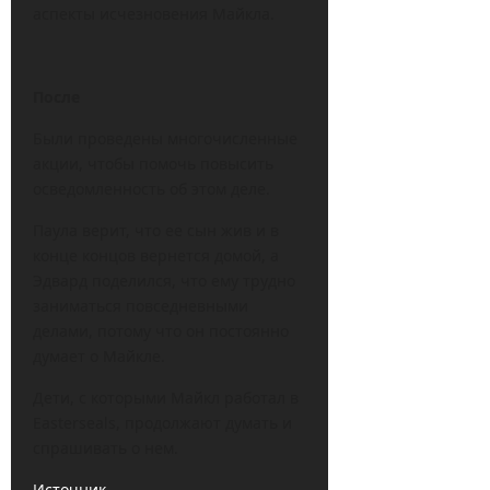
аспекты исчезновения Майкла.
После
Были проведены многочисленные
акции, чтобы помочь повысить
осведомленность об этом деле.
Паула верит, что ее сын жив и в
конце концов вернется домой, а
Эдвард поделился, что ему трудно
заниматься повседневными
делами, потому что он постоянно
думает о Майкле.
Дети, с которыми Майкл работал в
Easterseals, продолжают думать и
спрашивать о нем.
Источник