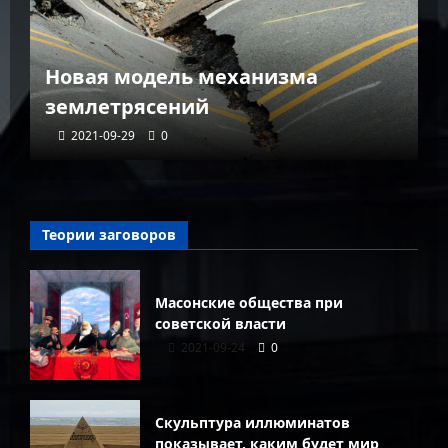
К
Новая модель механизма
г
землетрясений
г
2021-09-29
0
Теории заговоров
Масонские общества при
советской власти
2021-09-24
0
Скульптура иллюминатов
показывает, каким будет мир