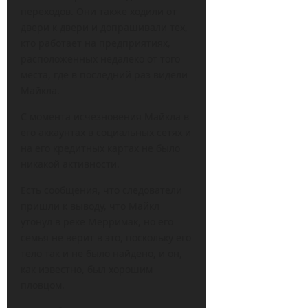
переходов. Они также ходили от
двери к двери и допрашивали тех,
кто работает на предприятиях,
расположенных недалеко от того
места, где в последний раз видели
Майкла.
С момента исчезновения Майкла в
его аккаунтах в социальных сетях и
на его кредитных картах не было
никакой активности.
Есть сообщения, что следователи
пришли к выводу, что Майкл
утонул в реке Мерримак, но его
семья не верит в это, поскольку его
тело так и не было найдено, и он,
как известно, был хорошим
пловцом.