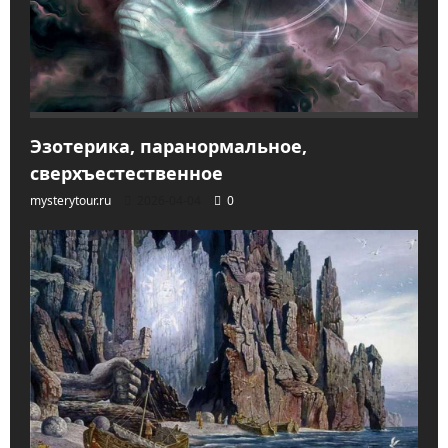
Эзотерика, паранормальное,
сверхъестественное
mysterytour.ru
2026-04-04
0