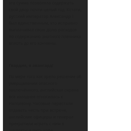
эта сумма позволяла содержать
свой двор почти целый год. Кстати,
русский император Александр I
был единственным, кто исправно
выплачивал свою долю расходов
по содержанию знатного пленника
вплоть до его кончины.
Гвардия, в авангард!
По мере того как зрело решение об
умерщвлении опасного
заключённого, английская охрана
всё холоднее относилась к
Наполеону. Часовые перестали
отдавать честь при встрече,
английские офицеры и генерал
прекратили играть с ним в
шахматы и пить кофе.