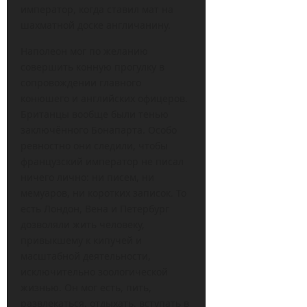
император, когда ставил мат на
шахматной доске англичанину.
Наполеон мог по желанию
совершить конную прогулку в
сопровождении главного
конюшего и английских офицеров.
Британцы вообще были тенью
заключённого Бонапарта. Особо
ревностно они следили, чтобы
французский император не писал
ничего лично: ни писем, ни
мемуаров, ни коротких записок. То
есть Лондон, Вена и Петербург
дозволяли жить человеку,
привыкшему к кипучей и
масштабной деятельности,
исключительно зоологической
жизнью. Он мог есть, пить,
развлекаться, отдыхать, вступать в