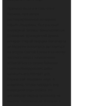
Причина была и в том, что в
Париже, при дворе
реставрированной монархии
короля Людовика, был раскрыт
очередной заговор бонапартистов.
Полковник французской армии,
ветеран старой гвардии Бонапарта
де Мюррен попытался высадиться
на остров Святой Елены в качестве
частного лица с намерением
встретиться со своим бывшим
главнокомандующим, дабы
написать его портрет для
Парижской академии наук. А
возможно, чтобы передать ему
очередной план побега. Но
английская охрана оказалась на
высоте: полковник де Мюррен к