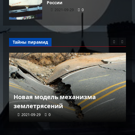
России
2021-09-29
0
Тайны пирамид
К
Новая модель механизма
г
землетрясений
г
2021-09-29
0