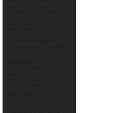
Наполеону так и не попал. Но
именно тогда в Лондоне
окончательно поняли, что риск
возрождения Бонапарта будет
существовать до тех пор, пока
физически существует сам бывший
император. Вероятнее всего,
именно после этого случая
английскому доктору отправили яд
для его августейшего пациента.
Великий Наполеон Бонапарт
скончался в субботу 5 мая 1821
года, в 17 часов 49 минут. Его
последними словами были:
«Гвардия, в авангард!».
Химический анализ
сохранившихся волос бывшего
императора Франции,
произведённый уже в XX веке,