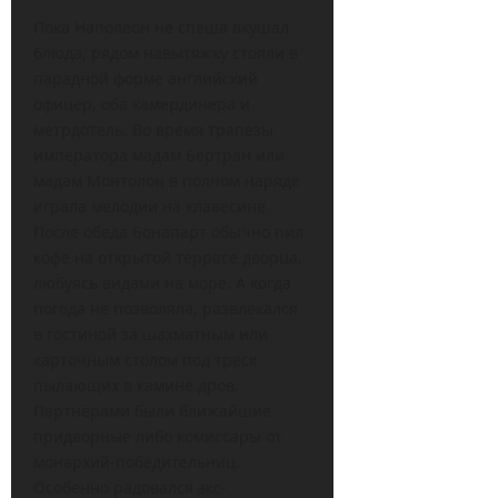
Пока Наполеон не спеша вкушал
блюда, рядом навытяжку стояли в
парадной форме английский
офицер, оба камердинера и
метрдотель. Во время трапезы
императора мадам Бертран или
мадам Монтолон в полном наряде
играла мелодии на клавесине.
После обеда Бонапарт обычно пил
кофе на открытой террасе дворца,
любуясь видами на море. А когда
погода не позволяла, развлекался
в гостиной за шахматным или
карточным столом под треск
пылающих в камине дров.
Партнёрами были ближайшие
придворные либо комиссары от
монархий-победительниц.
Особенно радовался экс-