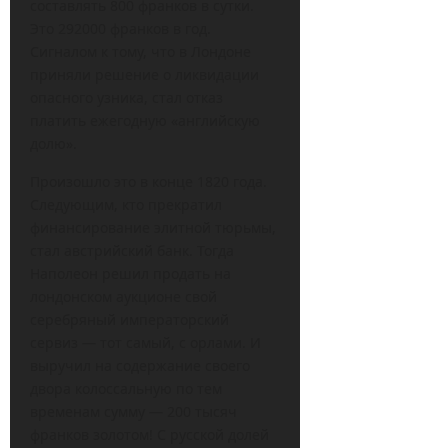
составлять 800 франков в сутки.
Это 292000 франков в год.
Сигналом к тому, что в Лондоне
приняли решение о ликвидации
опасного узника, стал отказ
платить ежегодную «английскую
долю».
Произошло это в конце 1820 года.
Следующим, кто прекратил
финансирование элитной тюрьмы,
стал австрийский банк. Тогда
Наполеон решил продать на
лондонском аукционе свой
серебряный императорский
сервиз — тот самый, с орлами. И
выручил на содержание своего
двора колоссальную по тем
временам сумму — 200 тысяч
франков золотом! С русской долей