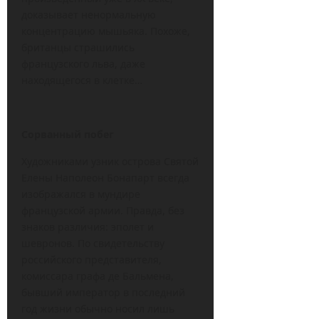
доказывает ненормальную
концентрацию мышьяка. Похоже,
британцы страшились
французского льва, даже
находящегося в клетке…
Сорванный побег
Художниками узник острова Святой
Елены Наполеон Бонапарт всегда
изображался в мундире
французской армии. Правда, без
знаков различия: эполет и
шевронов. По свидетельству
российского представителя,
комиссара графа де Бальмена,
бывший император в последний
год жизни обычно носил лишь