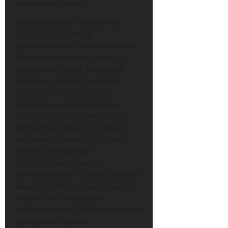
Тюремный Этикет
Обедали всегда с серебряной
посудой, украшенной
позолоченными орлами, которые
были выгравированы даже на
крышках кастрюль. Кофейный
сервиз из севрского фарфора
использовали для завтрака.
Позолоченный кофейник был
также из чистого серебра. Зал
императора украшал и трофей
московского похода 1812 года —
пузатый серебряный
позолоченный самовар с
отчеканенными на боках золотыми
медалями. Фарфоровые чашки с
видами Египта навевали
воспоминания о Египетском походе
французской армии.