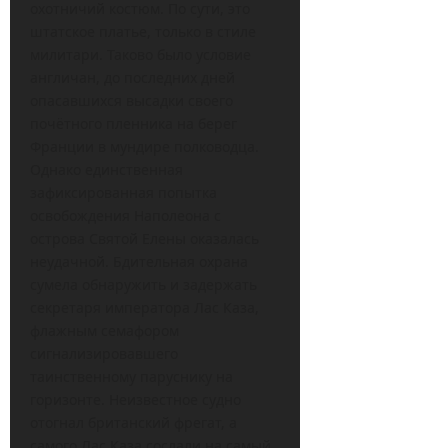
охотничий костюм. По сути, это
штатское платье, только в стиле
милитари. Таково было условие
англичан, до последних дней
опасавшихся высадки своего
почётного пленника на берег
Франции в мундире полководца.
Однако единственная
зафиксированная попытка
освобождения Наполеона с
острова Святой Елены оказалась
неудачной. Бдительная охрана
сумела обнаружить и задержать
секретаря императора Лас Каза,
флажным семафором
сигнализировавшего
таинственному паруснику на
горизонте. Неизвестное судно
отогнал британский фрегат, а
самого Лас Каза сослали на самый