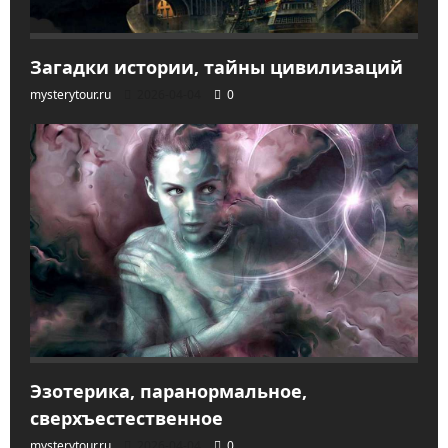
Загадки истории, тайны цивилизаций
mysterytour.ru
2026-04-04
0
Эзотерика, паранормальное,
сверхъестественное
mysterytour.ru
2026-04-04
0