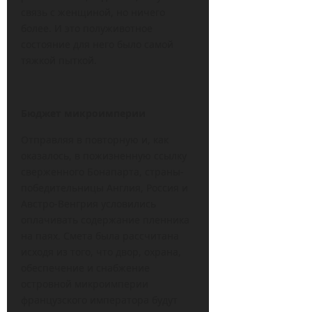
связь с женщиной, но ничего
более. И это полуживотное
состояние для него было самой
тяжкой пыткой.
Бюджет микроимперии
Отправляя в повторную и, как
оказалось, в пожизненную ссылку
сверженного Бонапарта, страны-
победительницы Англия, Россия и
Австро-Венгрия условились
оплачивать содержание пленника
на паях. Смета была рассчитана
исходя из того, что двор, охрана,
обеспечение и снабжение
островной микроимперии
французского императора будут