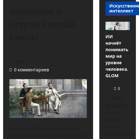
Искусствен
Наполеон и
интеллект
остров Святой
Елены
ИИ
начнёт
понимать
мир на
2020-10-30
уровне
человека.
0 комментариев
GLOM
2021-09-
25
0
Учёный
Джеффри
Хинтон
нашёл
способ
В августе 1815 года решением
имитировать
конвенции держав-победительниц