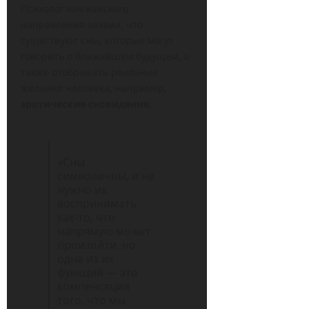
Психолог юнгианского
направления заявил, что
существуют сны, которые могут
говорить о ближайшем будущем, а
также отображать реальные
желания человека, например,
эротические сновидения
.
«Сны
символичны, и не
нужно их
воспринимать
как-то, что
напрямую может
произойти, но
одна из их
функций — это
компенсация
того, что мы