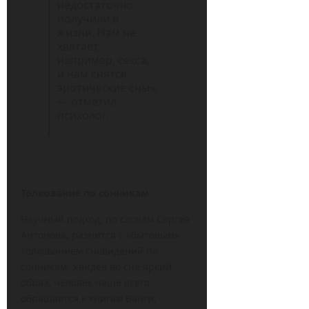
недостаточно
получили в
жизни. Нам не
хватает,
например, секса,
и нам снятся
эротические сны»,
— отметил
психолог.
Толкование по сонникам
Научный подход, по словам Сергея
Антонова, разнится с «бытовым»
толкованием сновидений по
сонникам. Увидев во сне яркий
образ, человек чаще всего
обращается к книгам Ванги,