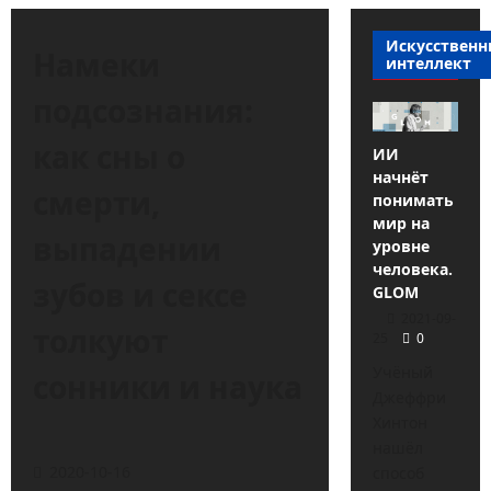
Искусствен
Намеки
интеллект
подсознания:
как сны о
ИИ
начнёт
смерти,
понимать
мир на
выпадении
уровне
человека.
зубов и сексе
GLOM
2021-09-
толкуют
25
0
Учёный
сонники и наука
Джеффри
Хинтон
нашёл
2020-10-16
способ