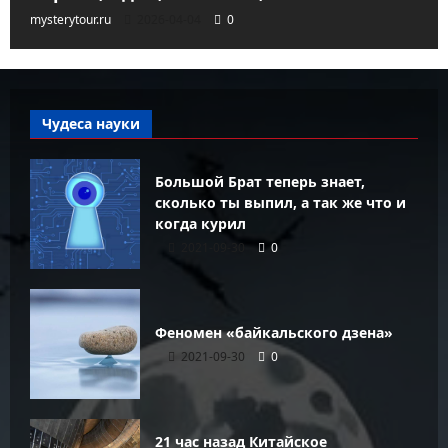
mysterytour.ru
2026-04-04
0
Чудеса науки
Большой Брат теперь знает,
сколько ты выпил, а так же что и
когда курил
2021-09-30
0
Феномен «байкальского дзена»
2021-09-30
0
21 час назад Китайское