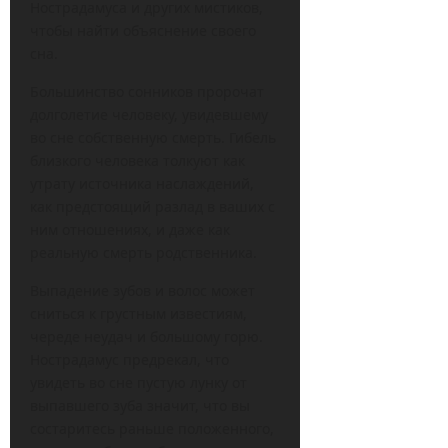
Нострадамуса и других мистиков,
чтобы найти объяснение своего
сна.
Большинство сонников пророчат
долголетие человеку, увидевшему
во сне собственную смерть. Гибель
близкого человека толкуют как
утрату источника наслаждений,
как предстоящий разлад в ваших с
ним отношениях, и даже как
реальную смерть родственника.
Выпадение зубов и волос может
сниться к грустным известиям,
череде неудач и большому горю.
Нострадамус предрекал, что
увидеть во сне пустую лунку от
выпавшего зуба значит, что вы
состаритесь раньше положенного,