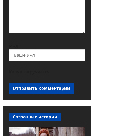
Имя
Капча загружается...
Связанные истории