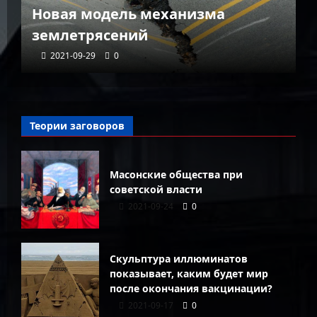
городе мира, спрятавшемся в
глубине Тибета
Л
2021-09-29
0
Теории заговоров
Масонские общества при
советской власти
2021-09-24
0
Скульптура иллюминатов
показывает, каким будет мир
после окончания вакцинации?
2021-09-17
0