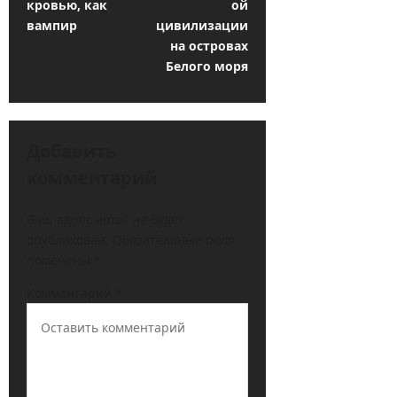
кровью, как
ой
г
вампир
цивилизации
а
на островах
ц
Белого моря
и
я
Добавить
з
комментарий
а
п
Ваш адрес email не будет
и
опубликован.
Обязательные поля
с
помечены
*
и
Комментарий
*