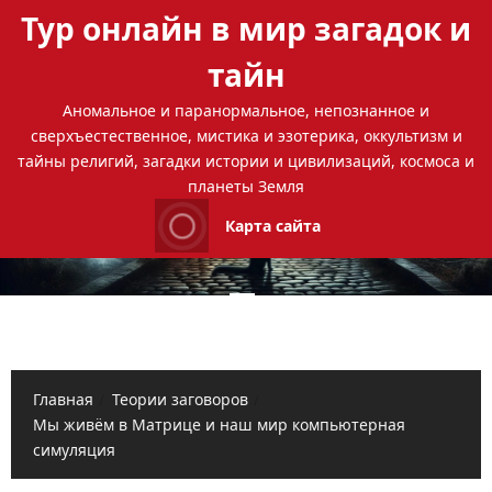
Перейти
Тур онлайн в мир загадок и
к
содержимому
тайн
Аномальное и паранормальное, непознанное и
сверхъестественное, мистика и эзотерика, оккультизм и
тайны религий, загадки истории и цивилизаций, космоса и
планеты Земля
Карта сайта
Основное
меню
Главная
Теории заговоров
Мы живём в Матрице и наш мир компьютерная
симуляция