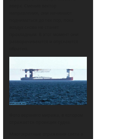
вверх. Сменив вектор
направления, они начинают
подниматься до тех пор, пока
воздух снова не станет
прохладным. В этот момент они
разворачиваются и опускаются
обратно.
Фото верхнего миража, в котором
отражается проекция судна.
Многократные отражения света в