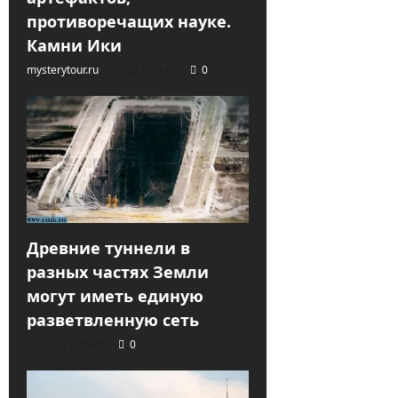
противоречащих науке.
Камни Ики
mysterytour.ru
2021-10-01
0
Древние туннели в
разных частях Земли
могут иметь единую
разветвленную сеть
2021-09-25
0