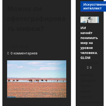
Искусствен
Можно ли
интеллект
сфотографирова
ть мираж?
ИИ
начнёт
понимать
мир на
2020-10-18
уровне
человека.
0 комментариев
GLOM
2021-09-
25
0
Учёный
Джеффри
Хинтон
нашёл
способ
имитировать
Давно существует стереотип, что