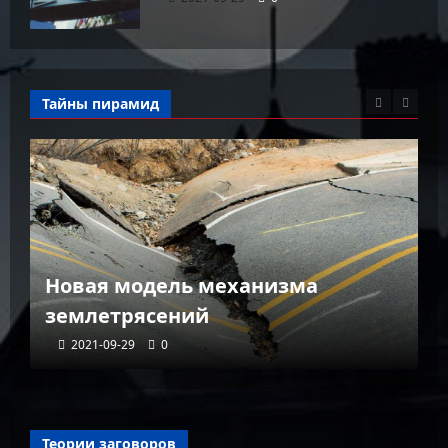
Тайны пирамид
К
Новая модель механизма
г
землетрясений
г
2021-09-29
0
Теории заговоров