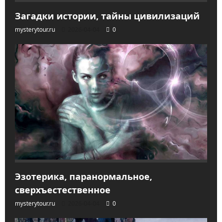
Загадки истории, тайны цивилизаций
mysterytour.ru
2026-04-04
0
Эзотерика, паранормальное,
сверхъестественное
mysterytour.ru
2026-04-04
0