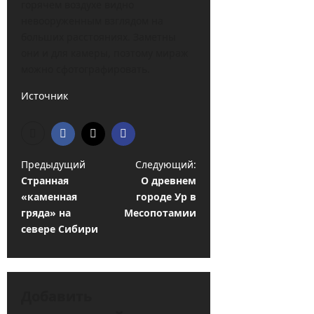
горячем воздухе видно
невооруженным взглядом на
больших расстояниях. Заметны
они и для камеры, поэтому мираж
можно сфотографировать.
Источник
Н
Предыдущий
Следующий:
Странная
О древнем
а
«каменная
городе Ур в
в
гряда» на
Месопотамии
и
севере Сибири
г
а
ц
Добавить