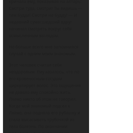
кричала ему, показывая на алтарь:
Смотри туда, смотри! Ты видишь —
там Будда! Смотри на Будду! — И
недавний сумасшедший вдруг
начинал смотреть вокруг себя
осмысленным взглядом.
Но больше всего мне запомнился
случай с одним моим знакомым.
Этот человек считал себя
нездоровым. Ему казалось, что по
его кровеносным сосудам
циркулирует волос. Это ощущение
не давало ему спокойно жить.
Лхамо никто об этом не говорил.
Когда мой знакомый подсел к
Лхамо, она подняла его рубашку и
стала высасывать трубочкой из
тела болезнь. По окончании