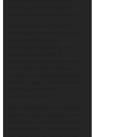
процедуры она вытащила из
своего рта волос и отдала на
память потрясённому пациенту.
Лхамо нравилось в России. Ей
были по душе и наше прохладное
лето, и хвойные леса, и
просторные ландшафты. Она
смеялась, когда в дар ей
приносили красную икру, не зная,
что её можно есть. Советовала
спилить ели на Красной площади у
Кремля: тогда, по её мнению, дела
у России должны пойти
значительно лучше.
Жизнь продолжается… Богини не
умирают. Когда люди перестают в
них верить, они просто уходят до
лучших времён… Долкар больше
нет. Незадолго до смерти Лхамо