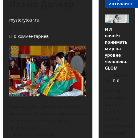
Лхамо Долкар
интеллект
mysterytour.ru
2020-10-12
ИИ
начнёт
0 комментариев
понимать
мир на
уровне
человека.
GLOM
2021-09-
25
0
Учёный
Джеффри
Хинтон
Гималаи… Это удивительное место
нашёл
на планете Земля навсегда связано
способ
в нашем сознании с чем-то
имитировать
невероятным,
интуицию
сверхъестественным,