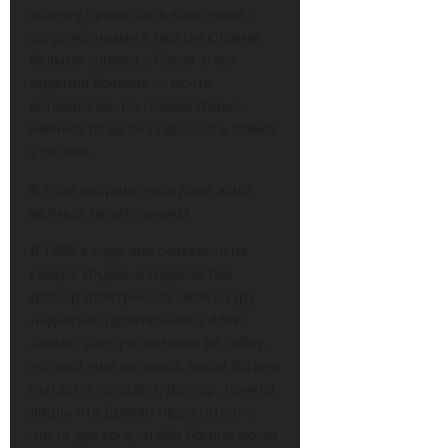
воздуху пронеслась колесница с
запряжёнными в неё сияющими
белыми конями… После этого
видения болезнь — почти
оставила её. По словам Лхамо,
именно тогда она сделалась ближе
к богине.
В этом неприметном доме жила
великая целительница
В 1980-е годы она оказалась на
севере Индии, в Ладакхе.Там
Долкар повстречала своего гуру.
Ладакская целительница Абхи
Лхамо сразу распознала её тайну,
но пока ещё не знала, какая богиня
пытается овладеть Долкар. Поняла
лишь, что Долкар недостаточно
чиста для того, чтобы богиня могла