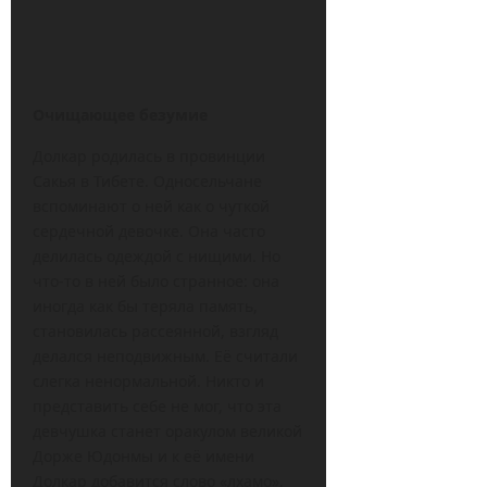
Очищающее безумие
Долкар родилась в провинции
Сакья в Тибете. Односельчане
вспоминают о ней как о чуткой
сердечной девочке. Она часто
делилась одеждой с нищими. Но
что-то в ней было странное: она
иногда как бы теряла память,
становилась рассеянной, взгляд
делался неподвижным. Её считали
слегка ненормальной. Никто и
представить себе не мог, что эта
девчушка станет оракулом великой
Дорже Юдонмы и к её имени
Долкар добавится слово «лхамо»,