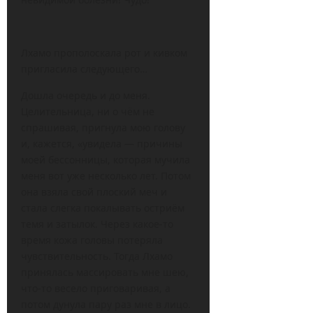
Лхамо прополоскала рот и кивком
пригласила следующего…
Дошла очередь и до меня.
Целительница, ни о чём не
спрашивая, пригнула мою голову
и, кажется, «увидела — причины
моей бессонницы, которая мучила
меня вот уже несколько лет. Потом
она взяла свой плоский меч и
стала слегка покалывать остриём
темя и затылок. Через какое-то
время кожа головы потеряла
чувствительность. Тогда Лхамо
принялась массировать мне шею,
что-то весело приговаривая, а
потом дунула пару раз мне в лицо.