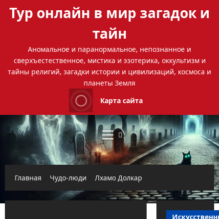
Перейти
Тур онлайн в мир загадок и
к
содержимому
тайн
Аномальное и паранормальное, непознанное и
сверхъестественное, мистика и эзотерика, оккультизм и
тайны религий, загадки истории и цивилизаций, космоса и
планеты Земля
Карта сайта
Основное
меню
Главная
Чудо-люди
Лхамо Долкар
Искусствен