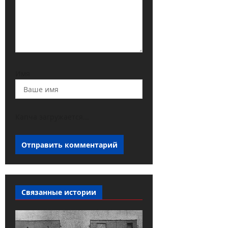
Имя
Капча загружается...
Связанные истории