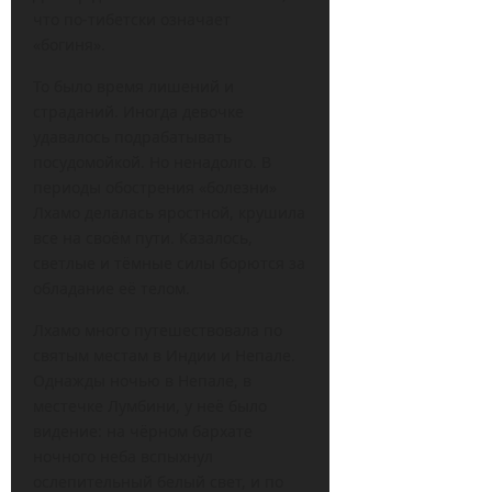
что по-тибетски означает
«богиня».
То было время лишений и
страданий. Иногда девочке
удавалось подрабатывать
посудомойкой. Но ненадолго. В
периоды обострения «болезни»
Лхамо делалась яростной, крушила
все на своём пути. Казалось,
светлые и тёмные силы борются за
обладание её телом.
Лхамо много путешествовала по
святым местам в Индии и Непале.
Однажды ночью в Непале, в
местечке Лумбини, у неё было
видение: на чёрном бархате
ночного неба вспыхнул
ослепительный белый свет, и по