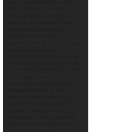
честно говоря, сделалось не по
себе. И я был рад, что был в
очереди одним из последних.
Через некоторое время Лхамо
подняла над головой руки с
ладонями, прижатыми одна к
другой, затем опустила их к сердцу
и вдруг запела красивую
пронзительную песню. Эта песня
зачаровала собравшихся. Лхамо
взяла с алтаря меч и ударила себя
им по груди. После этого она
облачилась в свои ритуальные
одежды, водрузила на голову
корону с изображением Будды. В
руке её оказался колокольчик,
серебряные звуки наполнили
пространство. Лхамо бросила на
пол несколько горстей риса и
постучала в маленький