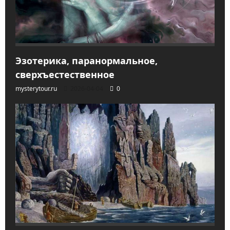
Эзотерика, паранормальное,
сверхъестественное
mysterytour.ru
2026-04-04
0