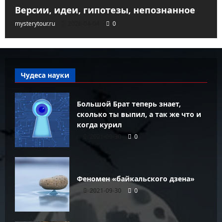
Версии, идеи, гипотезы, непознанное
mysterytour.ru
2026-04-04
0
Чудеса науки
Большой Брат теперь знает,
сколько ты выпил, а так же что и
когда курил
2021-09-30
0
Феномен «байкальского дзена»
2021-09-30
0