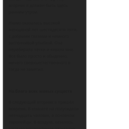
вторник я должен быть здесь
ранним утром.
Лхамо оказалась высокой
женщиной лет шестидесяти пяти,
с добрыми глазами и немного
застенчивой улыбкой. Она
перебирала чётки и кивала мне.
Все было просто и обыденно,
ничего сверхъестественного я
тогда не заметил.
На благо всех живых существ
В следующий вторник я пришёл
вовремя. В комнате на полусидели
пятнадцать человек, в основном
европейцы. В воздухе, казалось,
застыло напряжённое ожидание.