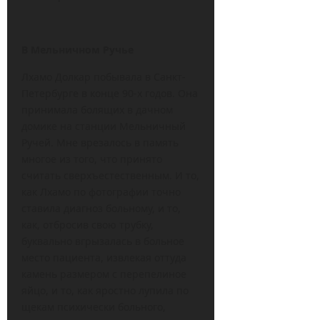
В Мельничном Ручье
Лхамо Долкар побывала в Санкт-
Петербурге в конце 90-х годов. Она
принимала болящих в дачном
домике на станции Мельничный
Ручей. Мне врезалось в память
многое из того, что принято
считать сверхъестественным. И то,
как Лхамо по фотографии точно
ставила диагноз больному, и то,
как, отбросив свою трубку,
буквально вгрызалась в больное
место пациента, извлекая оттуда
камень размером с перепелиное
яйцо, и то, как яростно лупила по
щекам психически больного,