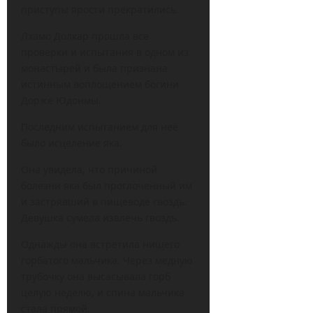
приступы ярости прекратились.
Лхамо Долкар прошла все
проверки и испытания в одном из
монастырей и была признана
истинным воплощением богини
Дорже Юдонмы.
Последним испытанием для неё
было исцеление яка.
Она увидела, что причиной
болезни яка был проглоченный им
и застрявший в пищеводе гвоздь.
Девушка сумела извлечь гвоздь.
Однажды она встретила нищего
горбатого мальчика. Через медную
трубочку она высасывала горб
целую неделю, и спина мальчика
стала прямой.