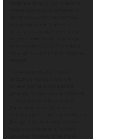
входить в её тело. Столкновение
человеческого и божественного
проявлялось как сумасшествие.
Чтобы явить себя, богиня
насылала на Долкар очищающее
безумие. Абхи Лхамо за два года
извлекла из тела своей ученицы
весь, как нынче принято говорить,
негатив.
В один из дней Абхи Лхамо,
находясь в трансе, спросила
богиню, пытавшуюся войти в
девушку, кто она? Богиня ответила,
что пришла из Тибета, имя её
Дорже Юдонма и для своего
воплощения на земле она выбрала
Долкар. В тот день лицо Долкар
чудесно посветлело. С тех пор
душевная болезнь оставила её,