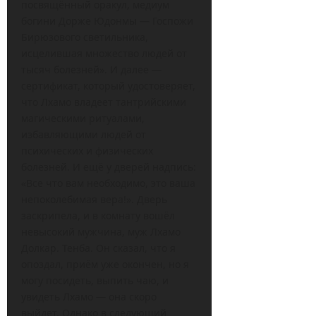
посвящённый оракул, медиум
богини Дорже Юдонмы — Госпожи
Бирюзового светильника,
исцелившая множество людей от
тысяч болезней». И далее —
сертификат, который удостоверяет,
что Лхамо владеет тантрийскими
магическими ритуалами,
избавляющими людей от
психических и физических
болезней. И ещё у дверей надпись:
«Все что вам необходимо, это ваша
непоколебимая вера!». Дверь
заскрипела, и в комнату вошёл
невысокий мужчина, муж Лхамо
Долкар. Тенба. Он сказал, что я
опоздал, приём уже окончен, но я
могу посидеть, выпить чаю, и
увидеть Лхамо — она скоро
выйдет. Однако в следующий