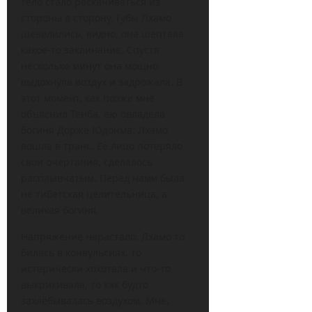
тело стало раскачиваться из
стороны в сторону. Губы Лхамо
шевелились, видно, она шептала
какое-то заклинание. Спустя
несколько минут она мощно
выдохнула воздух и задрожала. В
этот момент, как позже мне
объяснил Тенба, ею овладела
богиня Дорже Юдонма. Лхамо
вошла в транс. Её лицо потеряло
свои очертания, сделалось
расплывчатым. Перед нами была
не тибетская целительница, а
великая богиня.
Напряжение нарастало. Лхамо то
билась в конвульсиях, то
истерически хохотала и что-то
выкрикивала, то как будто
захлёбывалась воздухом. Мне,