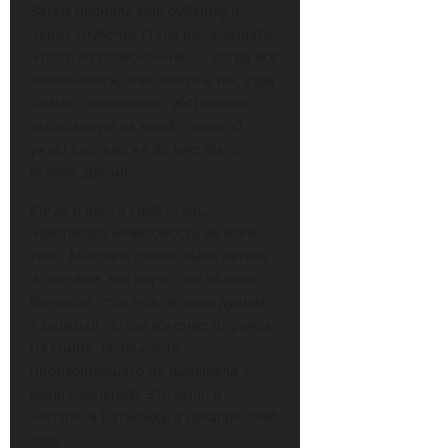
Затем подняла мне рубашку и
через трубочку стала выса-вывать
что-то из позвоночника… Когда все
закончилось, я взглянул в таз, куда
Лхамо сплевывала субстанцию,
высосанную из моей спины. О
ужас! Сколько же во мне было
всякой дряни!…
Когда я шёл в свой отель,
чувствовал невесомость во всём
теле. Мысли в голове были лёгкие
и светлые, как перистые облака!
Вечером, стоя под тёплым душем,
я ощущал лёгкое жжение от ранок
на спине. Реальность
произошедшего не вызывала у
меня сомнений. Это было в
Непале, в Катманду, в декабре 1996
года.