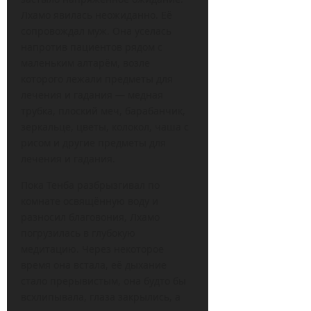
Лхамо явилась неожиданно. Её
сопровождал муж. Она уселась
напротив пациентов рядом с
маленьким алтарём, возле
которого лежали предметы для
лечения и гадания — медная
трубка, плоский меч, барабанчик,
зеркальце, цветы, колокол, чаша с
рисом и другие предметы для
лечения и гадания.
Пока Тенба разбрызгивал по
комнате освящённую воду и
разносил благовония, Лхамо
погрузилась в глубокую
медитацию. Через некоторое
время она встала, её дыхание
стало прерывистым, она будто бы
всхлипывала, глаза закрылись, а