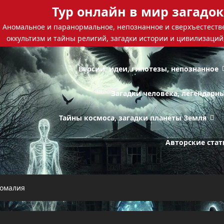
Тур онлайн в мир загадок
Аномальное и паранормальное, непознанное и сверхъестестве
оккультизм и тайны религий, загадки истории и цивилизаций
Версии, идеи, гипотезы, непознанное
Загадки человека, легендарн
Тайны космоса, загадки планеты Земля
Авторские стат
номалия