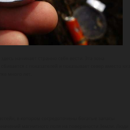
здесь начинает странно себя вести. Эта зона
сбивается с показателей и показывает север вместо юг
уже много лет.
ассейн, в котором сосредоточены богатые запасы
 значений магнитного поля на поверхности Земли. Люди