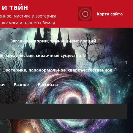
 и тайн
Карта сайта
нное, мистика и эзотерика,
, космоса и планеты Земля
Загадки истории, тайны цивилизаций
ые, мифические, сказочные существа
Эзотерика, паранормальное, сверхъестественное
ьи
Разное
Рассказы