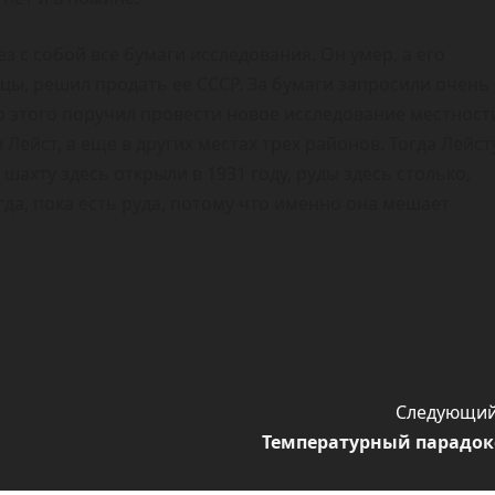
з с собой все бумаги исследования. Он умер, а его
цы, решил продать ее СССР. За бумаги запросили очень
то этого поручил провести новое исследование местност
л Лейст, а еще в других местах трех районов. Тогда Лейст
шахту здесь открыли в 1931 году, руды здесь столько,
гда, пока есть руда, потому что именно она мешает
Следующий
Температурный парадок