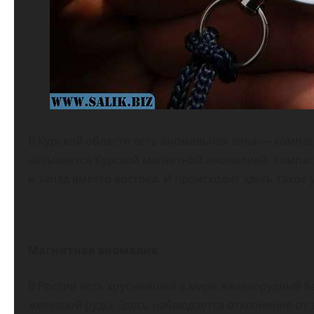
В Курской области есть аномальная зона — компас 
называется Курской магнитной аномалией. Компас 
и запад вместо востока. И происходит здесь такое 
Магнитная аномалия
В России есть крупнейший в мире железорудный б
железной руды. Здесь наблюдается отклонение от