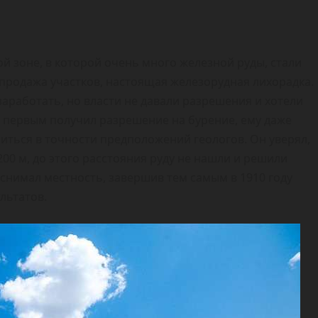
й зоне, в которой очень много железной руды, стали
продажа участков, настоящая железорудная лихорадка.
аработать, но власти не давали разрешения и хотели
т первым получил разрешение на бурение, ему даже
иться в точности предположений геологов. Он уверял,
200 м, до этого расстояния руду не нашли и решили
т снимал местность, завершив тем самым в 1910 году
льтатов.