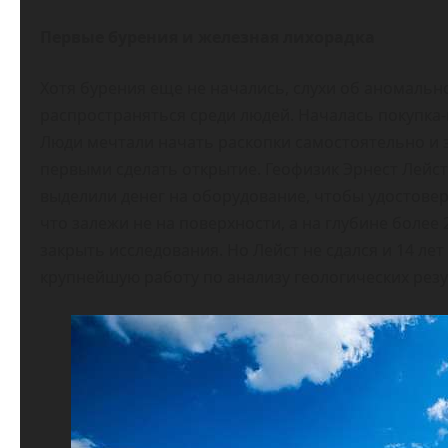
Первые бурения и железная лихорадка
Хотя бурения еще не начались, слухи об аномально
распространяться среди людей. Началась покупка-
Люди мечтали начать раскопки самостоятельно и з
первыми сделать открытие. Геофизик Эрнест Лейс
выделили денег на оборудование, чтобы удостовер
что залежи не на поверхности, а на глубине более 
закрыть исследования. Но Лейст не сдался и 14 ле
крупнейшую работу по анализу геологических резу