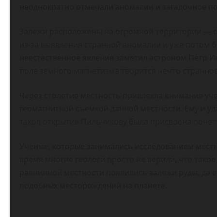
неоднократно отмечали аномалии и загадочное по
Залежи расположены на огромной территории — св
из-за выявления странной аномалии и уже потом 
неестественное явление заметил астроном Петр Ин
поле земного магнетизма творится нечто странное
Через столетие местность привлекла внимание уч
геомагнитной съемкой данной местности. Ему и уд
такое открытие Пильчикову была присвоена почет
Ученые, которые занимались исследованием местн
время многие геологи просто не верили, что такое
равнинной местности появились залежи руды, да е
подобных месторождений на планете.