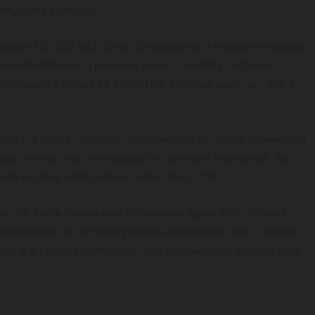
ведение компаса.
ыше 160 000 км2. Зону обнаружили в первую очередь
были выявлены огромные запасы железа. Первым
оходцев в конце 18 столетия. Ученый заметил, что в
.
еного-физика Николая Пильчикова, который занимался
алось впоследствии выявить причину аномалии. За
ная медаль географического общества.
ости, были поражены объемами руды, хотя первое
 возможно. И сегодня ученым непонятно, как в такой
ще и в таком количестве, что превышают запасы всех