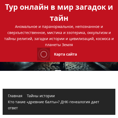
Перейти
Тур онлайн в мир загадок и
к
содержимому
тайн
Аномальное и паранормальное, непознанное и
сверхъестественное, мистика и эзотерика, оккультизм и
тайны религий, загадки истории и цивилизаций, космоса и
планеты Земля
Карта сайта
Основное
меню
Главная
Тайны истории
Кто такие «древние балты»? ДНК-генеалогия дает
ответ