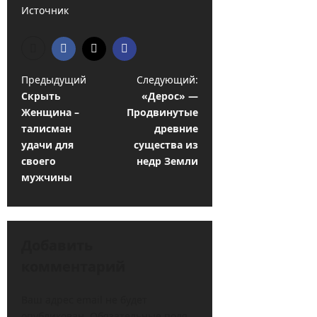
Источник
Н
Предыдущий
Следующий:
Скрыть
«Дерос» —
а
Женщина –
Продвинутые
в
талисман
древние
и
удачи для
существа из
своего
недр Земли
г
мужчины
а
ц
и
Добавить
я
комментарий
з
а
Ваш адрес email не будет
опубликован.
Обязательные поля