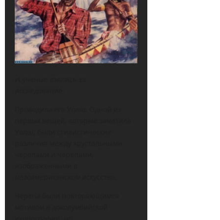
И ученые взялись за
исследование.
Проводила его Уолш. Одной из
первых вещей, которые заметила
Уолш, были стилистические
различия между хрустальными
черепами и черепами,
изображенными в
мезоамериканском искусстве.
Черепа были повторяющимся
мотивом в доколумбийской
иконографии, но