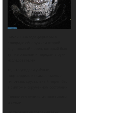
Зимой 1994 года фермеры в
Колорадо обнаружили второй
хрустальный череп, который был
тут же опознан и передан в руки
исследователей.
То, что увидели учёные,
подтвердило их самые смелые
гипотезы: хрустальный череп был
в смятом и скрученном состоянии!
Словно его лепили из пластилина
и смяли.
Но технология создания этих