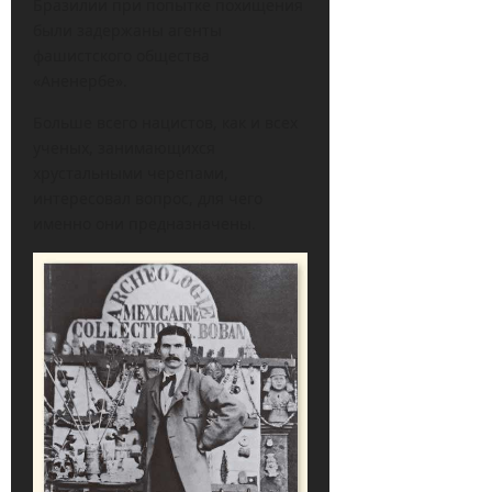
Бразилии при попытке похищения
были задержаны агенты
фашистского общества
«Аненербе».
Больше всего нацистов, как и всех
ученых, занимающихся
хрустальными черепами,
интересовал вопрос, для чего
именно они предназначены.