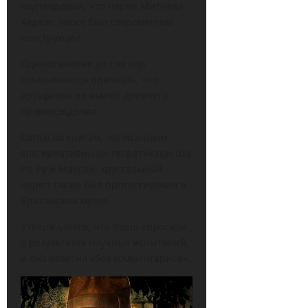
подтвердили, что череп Митчелл-
Хеджес также был современной
конструкции.
Однако многие до сих пор
отказываются признать, что
артефакты не имеют древнего
происхождения.
Согласно книгам, написанным
альтернативными теоретиками Ша
На Ра и Максом, хрустальный
череп также был протестирован в
Британском музее.
Утверждается, что Уолш спросили
о результатах научных испытаний,
и она ответил «без комментариев».