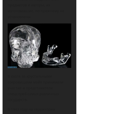
предметов и авторы, их
изготовившие, по-прежнему не
установлены.
В охоте за хрустальными
сокровищами майя принимали
участие и представители
спецслужб самых различных
государств.
В 1943 году на территории