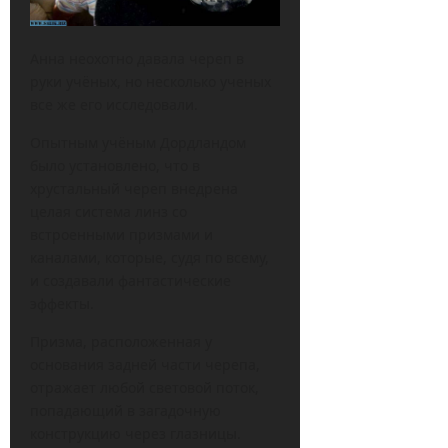
Анна неохотно давала череп в
руки учёных, но несколько ученых
все же его исследовали.
Опытным учёным Дордландом
было установлено, что в
хрустальный череп внедрена
целая система линз со
встроенными призмами и
каналами, которые, судя по всему,
и создавали фантастические
эффекты.
Призма, расположенная у
основания задней части черепа,
отражает любой световой поток,
попадающий в загадочную
конструкцию через глазницы.