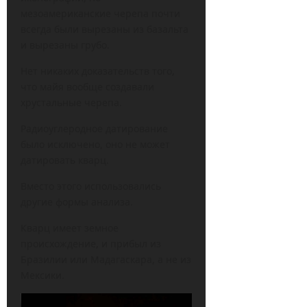
мезоамериканские черепа почти
всегда были вырезаны из базальта
и вырезаны грубо.
Нет никаких доказательств того,
что майя вообще создавали
хрустальные черепа.
Радиоуглеродное датирование
было исключено, оно не может
датировать кварц.
Вместо этого использовались
другие формы анализа.
Кварц имеет земное
происхождение, и прибыл из
Бразилии или Мадагаскара, а не из
Мексики.