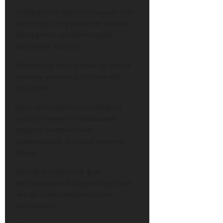
Совершенно поразительным стал
факт того, что учёные не смогли
обнаружить никаких следов
обработки черепа!
Результаты экспертизы потрясли
сначала ученых, а затем и всё
общество.
Было установлено, что возраст
черепов намного превышает
возраст человеческих
цивилизаций, которые жили на
Земле.
Другой интересный факт –
месторождений горного хрусталя
нет на североамериканском
континенте.