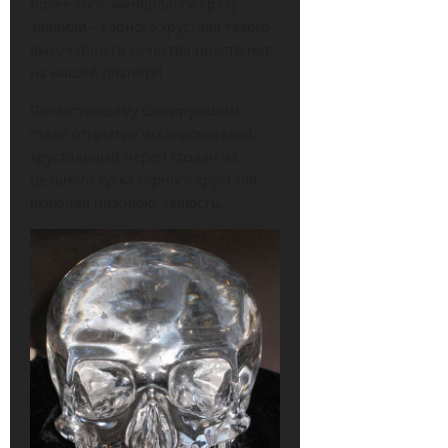
Более того, минерологи сразу
заявили – горного хрусталя такого
высочайшего качества просто нет
на нашей планете!
По-настоящему шокирующим
стало открытие исследователей:
хрустальный череп создан из
цельного куска горного хрусталя,
включая нижнюю челюсть.