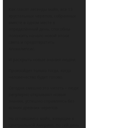
Как гласят легенды майя, все 13
хрустальных черепов, собранных
вместе в одном месте в
определённый день, способны
положить начало новой эпохи
света и предотвратить
Апокалипсис.
И раскрыть новые знания людям.
Произойдет только тогда, когда
человечество будет готово.
Сегодня смешно это читать – люди
регулярно открывают новые
знания, успешно справляясь без
всяких древних черепов.
Но оставшиеся майя, живущие в
Центральной Америке, по сей день