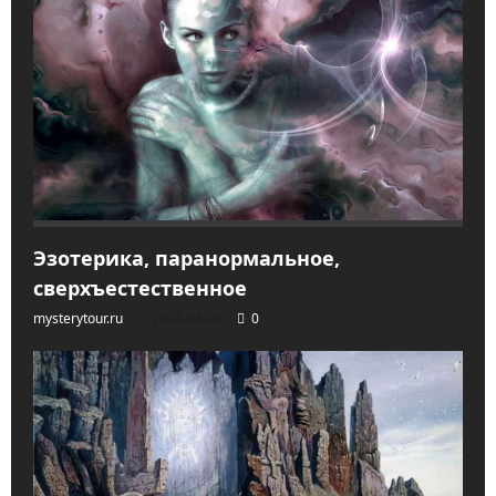
Эзотерика, паранормальное,
сверхъестественное
mysterytour.ru
2026-04-04
0