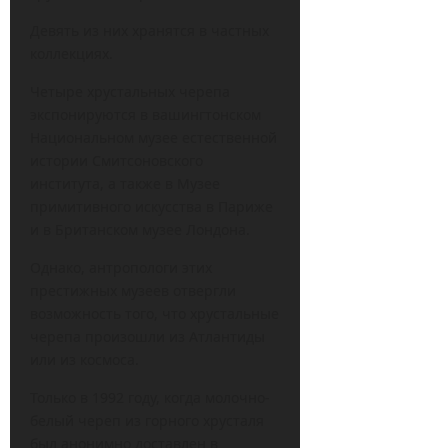
Девять из них хранятся в частных
коллекциях.
Четыре хрустальных черепа
экспонируются в вашингтонском
Национальном музее естественной
истории Смитсоновского
института, а также в Музее
примитивного искусства в Париже
и в Британском музее Лондона.
Однако, антропологи этих
престижных музеев отвергли
возможность того, что хрустальные
черепа произошли из Атлантиды
или из космоса.
Только в 1992 году, когда молочно-
белый череп из горного хрусталя
был анонимно доставлен в