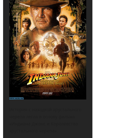
История с находкой хрустального
черепа легла в основу фильма
«Индиана Джонс и Королевство
хрустального черепа».