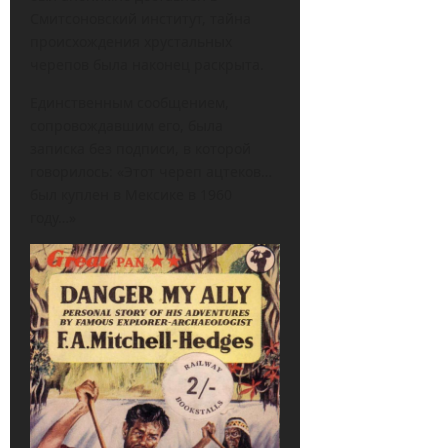
Смитсоновский институт, тайна
происхождения хрустальных
черепов была наконец раскрыта.
Единственным сообщением,
сопровождавшим его, была
записка без подписи, в которой
говорилось: «Этот череп ацтеков…
был куплен в Мексике в 1960
году…»