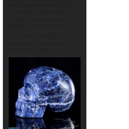
врачи зафиксировали у женщины
сокращение раковой опухоли,
которая бесследно исчезла
буквально за несколько дней.
С тех пор Жоке фон Дитан не
расставалась с мистическим
черепом ни на день.