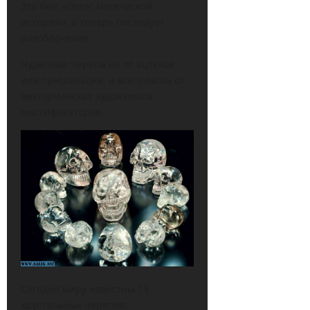
Это был «сеанс магической
истории», а теперь последует
разоблачение.
Чудесные черепа не от ацтеков
или пришельцев, а всего лишь от
викторианских художников-
мистификаторов.
Сегодня миру известны 13
хрустальных черепов.