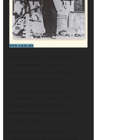
Жоке фон Дитан – известная
обладательница одного из
черепов, который имел форму
головы инопланетянина.
По её свидетельствам она
приложила все усилия, чтобы
завладеть черепом, так как
буквально умирала от опухоли
головного мозга.
При первом же контакте с
хрустальным сокровищем майя,