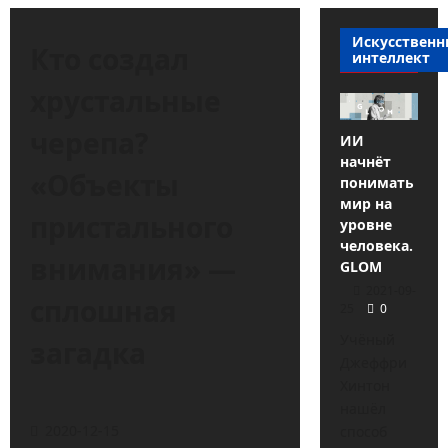
Искусствен
Кто создал
интеллект
хрустальные
черепа?
ИИ
начнёт
«Объекты
понимать
мир на
пристального
уровне
человека.
внимания» —
GLOM
2021-09-
сплошная
25
0
Учёный
загадка
Джеффри
Хинтон
нашёл
2020-12-15
способ