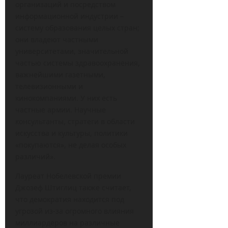
организаций и посредством
информационной индустрии –
систему образования целых стран;
они владеют частными
университетами, значительной
частью системы здравоохранения,
важнейшими газетными,
телевизионными и
кинокомпаниями. У них есть
частные армии. Научные
консультанты, стратеги в области
искусства и культуры, политики
«покупаются», не делая особых
различий».
Лауреат Нобелевской премии
Джозеф Штиглиц также считает,
что демократия находится под
угрозой из-за огромного влияния
миллиардеров на различные