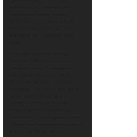
наблюдается сорокократное
увеличение концентрации
богатства, а, следовательно, и
власти на верхушке США. Это
огромный рост экономической
мощи.
И третье заявление доклада
концерна Allianz Global Wealth
примечательно. В докладе под
заголовком «Распределение
богатства – разворот тренда»
говорится, что в 2019 году число
представителей мирового
зажиточного среднего класса
впервые резко сократилось по
сравнению с предыдущим годом –
с более чем миллиарда человек до
менее чем 800 миллионов. Это