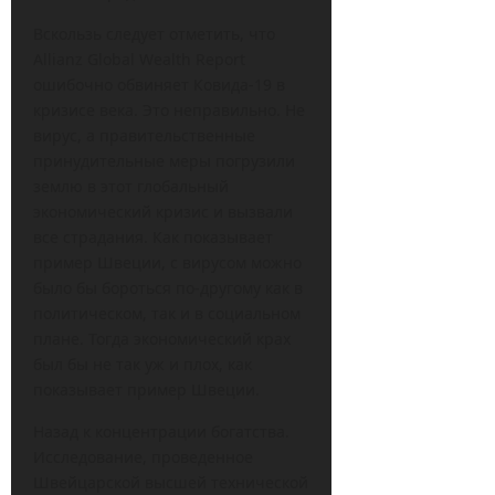
Вскользь следует отметить, что
Allianz Global Wealth Report
ошибочно обвиняет Ковида-19 в
кризисе века. Это неправильно. Не
вирус, а правительственные
принудительные меры погрузили
землю в этот глобальный
экономический кризис и вызвали
все страдания. Как показывает
пример Швеции, с вирусом можно
было бы бороться по-другому как в
политическом, так и в социальном
плане. Тогда экономический крах
был бы не так уж и плох, как
показывает пример Швеции.
Назад к концентрации богатства.
Исследование, проведенное
Швейцарской высшей технической