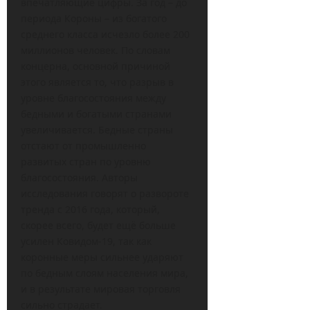
впечатляющие цифры. За год – до
периода Короны – из богатого
среднего класса исчезло более 200
миллионов человек. По словам
концерна, основной причиной
этого является то, что разрыв в
уровне благосостояния между
бедными и богатыми странами
увеличивается. Бедные страны
отстают от промышленно
развитых стран по уровню
благосостояния. Авторы
исследования говорят о развороте
тренда с 2016 года, который,
скорее всего, будет ещё больше
усилен Ковидом-19, так как
коронные меры сильнее ударяют
по бедным слоям населения мира,
и в результате мировая торговля
сильно страдает.