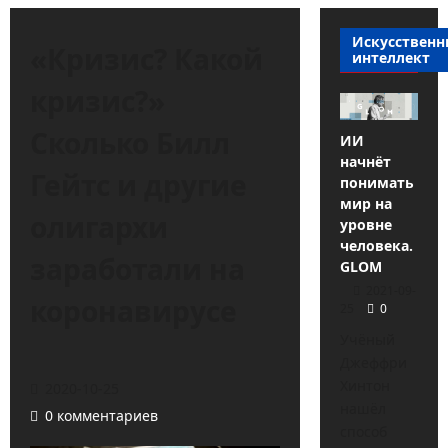
Искусствен
«Кризис? Какой
интеллект
кризис?»
Сколько Билл
ИИ
начнёт
Гейтс и другие
понимать
мир на
олигархи
уровне
человека.
заработали на
GLOM
2021-09-
коронавирусе
25
0
Учёный
Джеффри
Хинтон
2020-10-25
нашёл
0 комментариев
способ