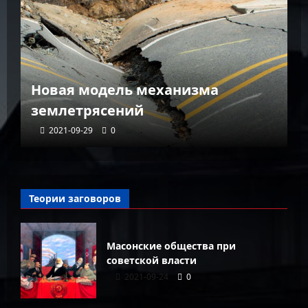
К
Новая модель механизма
г
землетрясений
г
2021-09-29
0
Теории заговоров
Масонские общества при
советской власти
2021-09-24
0