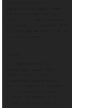
сферы жизни, но особенно на
средства массовой информации.
Он называет главу своей книги
«Цена неравенства» („The Price of
Inequality“), опубликованной в 2012
году, «Демократия в опасности». По
понятной причине.
Вывод
В последние десятилетия
концентрация власти резко
возросла. Запрещённые
государством принудительные
меры по ограничению свободы в
период Короны значительно
ускоряют этот процесс. Маски
падают. В последние месяцы