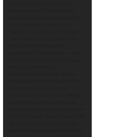
школой в Цюрихе ещё в 2011 г.,
показало, что 737 крупнейших
акционеров имеют возможность
контролировать около трети
мирового национального продукта.
Треть мирового национального
продукта контролируется
примерно 737 компаниями – это
говорит о том, что эти владельцы
обладают достаточно
значительной властью. Авторы
исследования, однако, добавляют,
что фактическая, реальная
контрольная власть топ-хозяев в
действительности в десять раз
больше, чем чистая концентрация
благосостояния. Таким образом, 70-
80 основных владельцев в мире
будут контролировать около трети