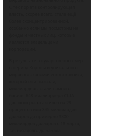
мирового национального продукта.
С тех пор эта контролирующая
власть, скорее всего, стала ещё
более сконцентрированной,
особенно если мы посмотрим на
фонды и частных лиц, которые
являются владельцами
корпораций.
В результате государственных мер
в период Короны и уникального
мирового экономического кризиса,
который они вызвали,
миллиардеры стали намного
богаче. 643 миллиардера США
достигли роста активов на 29
процентов или 845 миллиардов
долларов до примерно 3800
миллиардов долларов с 18 марта,
т.е. незадолго до начала