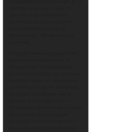
блокировки в западном мире, до 15
сентября 2020 года. Только 15
самых богатых американцев
увеличили свои активы за эти
шесть месяцев почти на 50
процентов до 1225 миллиардов
долларов.
Олигархи, такие как Джефф Безос,
увеличили свои активы на 65
процентов до 186 миллиардов
долларов за период Короны. Марк
Цукерберг увеличил свои активы
на 84 процента до 101 миллиарда
долларов за последние шесть
месяцев, а Элон Маск почти в
четыре раза увеличил свои активы
до примерно 92 миллиардов
долларов. Элон Маск во время
своего визита в Германию летом