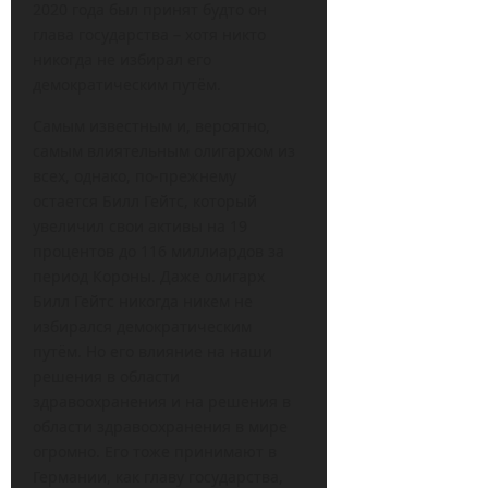
2020 года был принят будто он
глава государства – хотя никто
никогда не избирал его
демократическим путём.
Самым известным и, вероятно,
самым влиятельным олигархом из
всех, однако, по-прежнему
остается Билл Гейтс, который
увеличил свои активы на 19
процентов до 116 миллиардов за
период Короны. Даже олигарх
Билл Гейтс никогда никем не
избирался демократическим
путём. Но его влияние на наши
решения в области
здравоохранения и на решения в
области здравоохранения в мире
огромно. Его тоже принимают в
Германии, как главу государства,