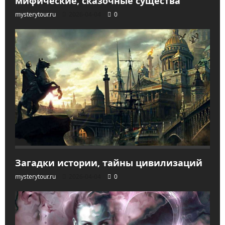
мифические, сказочные существа
mysterytour.ru
2026-04-04
0
Загадки истории, тайны цивилизаций
mysterytour.ru
2026-04-04
0