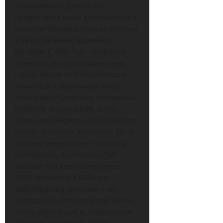
Максимилана. Девять лет
профессиональной деятельности в
качестве банкира, семь из которых
в качестве инвестиционного
банкира. С 2002 года профессор
Университета прикладных наук
города Аален по специальности
«Финансы и экономика». Автор
семи книг: «Купленная экономика»
(Gekaufte Wissenschaft, 2020);
«Принцип Мефисто» (Das Mephisto-
Prinzip in unserer Wirtschaft, 2019);
«Бизнес-менеджмент: скрывать,
наживаться, причитать» (BWL
Blenden Wuchern Lamentieren,
2019, совместно с Хайнцем
Зибенброком); «Реклама – нет,
благодарю!» (Werbung nein danke,
2016); «Купленное исследование»