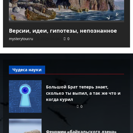
Версии, идеи, гипотезы, непознанное
mysterytour.ru
2026-04-04
0
Чудеса науки
Большой Брат теперь знает,
сколько ты выпил, а так же что и
когда курил
2021-09-30
0
Феномен «байкальского дзена»