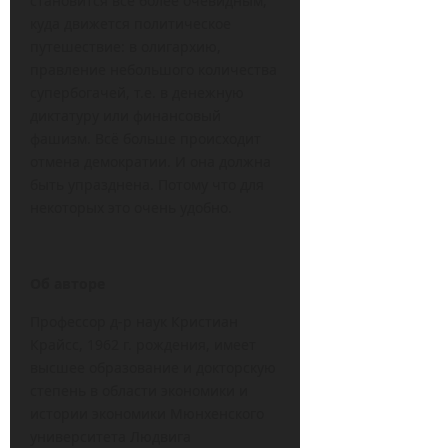
становится всё более очевидным,
куда движется политическое
путешествие: в олигархию,
правление небольшого количества
супербогачей, т.е. в денежную
диктатуру или финансовый
фашизм. Всё больше происходит
отмена демократии. И она должна
быть упразднена. Потому что для
некоторых это очень удобно.
Об авторе
Профессор д-р наук Кристиан
Крайсс, 1962 г. рождения, имеет
высшее образование и докторскую
степень в области экономики и
истории экономики Мюнхенского
университета Людвига