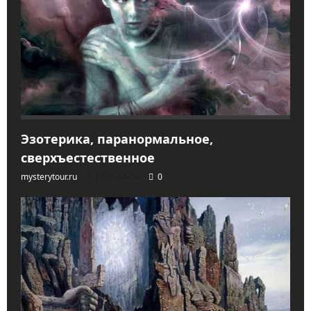
Эзотерика, паранормальное,
сверхъестественное
mysterytour.ru
2026-04-04
0