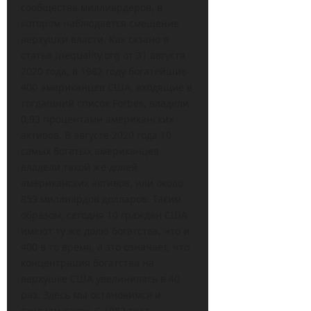
сообщества миллиардеров, в
котором наблюдается смещение
верхушки власти. Как скзано в
статье Inequality.org от 31 августа
2020 года, в 1982 году богатейшие
400 американцев США, входящие в
тогдашний список Forbes, владели
0,93 процентами американских
активов. В августе 2020 года 10
самых богатых американцев
владели такой же долей
американских активов, или около
853 миллиардов долларов. Таким
образом, сегодня 10 граждан США
имеют ту же долю богатства, что и
400 в то время, а это означает, что
концентрация богатства на
верхушке США увеличилась в 40
раз. Здесь мы остановимся и
сделаем паузу. С 1982 года