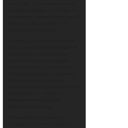
не потому, что он компетентен в
вопросах здоровья – а потому, что
он обладает огромной капитальной
властью. Больше ничего. Это
единственная причина.
Поскольку чистая экономическая
власть обычно легко переходит во
медиальную и политическую
власть. Хотелось бы привести
цитату социолога Крысманского,
который уже хорошо подытожил
политическое и социальное
влияние крупных денежных сумм в
своей книге «0,1 процента –
Империя Миллиардеров»,
изданной в 2012 году:
«Миллиардеры определяют –
посредством сетевых фондов и